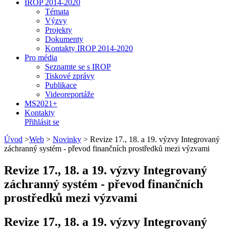
IROP 2014-2020
Témata
Výzvy
Projekty
Dokumenty
Kontakty IROP 2014-2020
Pro média
Seznamte se s IROP
Tiskové zprávy
Publikace
Videoreportáže
MS2021+
Kontakty
Přihlásit se
Úvod
>
Web
>
Novinky
>
Revize 17., 18. a 19. výzvy Integrovaný
záchranný systém - převod finančních prostředků mezi výzvami
Revize 17., 18. a 19. výzvy Integrovaný
záchranný systém - převod finančních
prostředků mezi výzvami
Revize 17., 18. a 19. výzvy Integrovaný