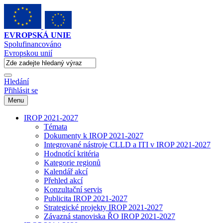
EVROPSKÁ UNIE
Spolufinancováno
Evropskou unií
Hledání
Přihlásit se
Menu
IROP 2021-2027
Témata
Dokumenty k IROP 2021-2027
Integrované nástroje CLLD a ITI v IROP 2021-2027
Hodnotící kritéria
Kategorie regionů
Kalendář akcí
Přehled akcí
Konzultační servis
Publicita IROP 2021-2027
Strategické projekty IROP 2021-2027
Závazná stanoviska ŘO IROP 2021-2027