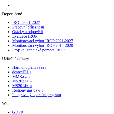
Doporučené
IROP 2021-2027
Pracovní příležitosti
Otázky a odpovědi
Evaluace IROP
Monitorovací výbor IROP 2021-2027
Monitorovací výbor IROP 2014-2020
Projekt Technické pomoci IROP
Užitečné odkazy
Harmonogram výzev
dotaceEU

MMR.cz

MS2021+

MS2014+

Regiony nás baví

Integrovaný operační program
Web
GDPR