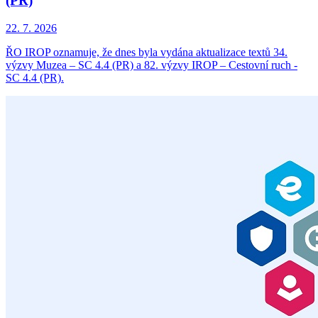
(PR)
22. 7. 2026
ŘO IROP oznamuje, že dnes byla vydána aktualizace textů 34.
výzvy Muzea – SC 4.4 (PR) a 82. výzvy IROP – Cestovní ruch -
SC 4.4 (PR).