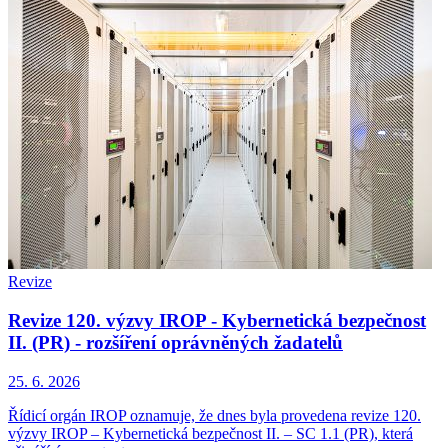
Revize
Revize 120. výzvy IROP - Kybernetická bezpečnost
II. (PR) - rozšíření oprávněných žadatelů
25. 6. 2026
Řídicí orgán IROP oznamuje, že dnes byla provedena revize 120.
výzvy IROP – Kybernetická bezpečnost II. – SC 1.1 (PR), která