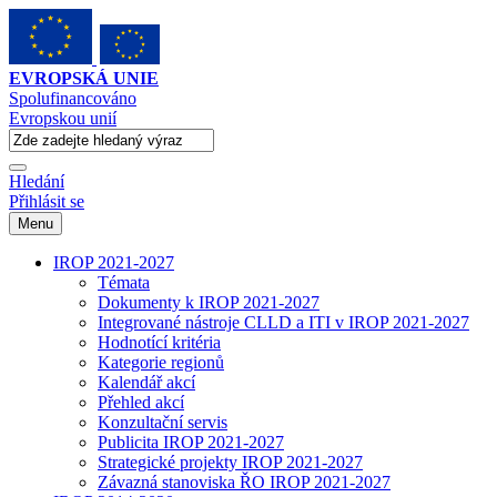
EVROPSKÁ UNIE
Spolufinancováno
Evropskou unií
Hledání
Přihlásit se
Menu
IROP 2021-2027
Témata
Dokumenty k IROP 2021-2027
Integrované nástroje CLLD a ITI v IROP 2021-2027
Hodnotící kritéria
Kategorie regionů
Kalendář akcí
Přehled akcí
Konzultační servis
Publicita IROP 2021-2027
Strategické projekty IROP 2021-2027
Závazná stanoviska ŘO IROP 2021-2027