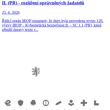
II. (PR) - rozšíření oprávněných žadatelů
25. 6. 2026
Řídicí orgán IROP oznamuje, že dnes byla provedena revize 120.
výzvy IROP – Kybernetická bezpečnost II. – SC 1.1 (PR), která
přináší úpravy textu v...