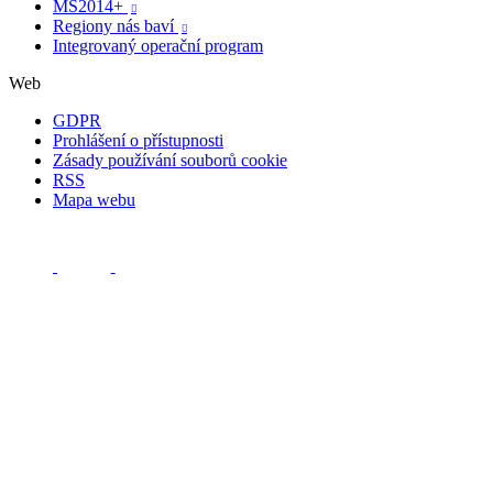
MS2014+

Regiony nás baví

Integrovaný operační program
Web
GDPR
Prohlášení o přístupnosti
Zásady používání souborů cookie
RSS
Mapa webu