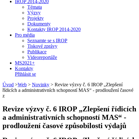
IROP 2014-2020
Témata
Výzvy
Projekty
Dokumenty
Kontakty IROP 2014-2020
Pro média
Seznamte se s IROP
Tiskové zprávy
Publikace
Videoreportáže
MS2021+
Kontakty
Přihlásit se
Úvod
>
Web
>
Novinky
>
Revize výzvy č. 6 IROP „Zlepšení
řídicích a administrativních schopností MAS“ - prodloužení časové
z
Revize výzvy č. 6 IROP „Zlepšení řídicích
a administrativních schopností MAS“ -
prodloužení časové způsobilosti výdajů