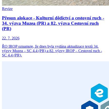
Revize
Přesun alokace - Kulturní dědictví a cestovní ruch -
34. výzva Muzea (PR) a 82. výzva Cestovní ruch
(PR)
22. 7. 2026
ŘO IROP oznamuje, že dnes byla vydána aktualizace textů 34.
výzvy Muzea – SC 4.4 (PR) a 82. výzvy IROP – Cestovní ruch -
SC 4.4 (PR).