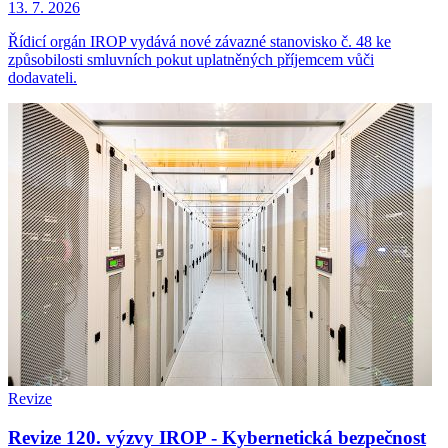
13. 7. 2026
Řídicí orgán IROP vydává nové závazné stanovisko č. 48 ke
způsobilosti smluvních pokut uplatněných příjemcem vůči
dodavateli.
Revize
Revize 120. výzvy IROP - Kybernetická bezpečnost