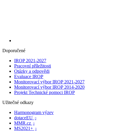
Doporučené
IROP 2021-2027
Pracovní příležitosti
Otázky a odpovědi
Evaluace IROP
Monitorovací výbor IROP 2021-2027
Monitorovací výbor IROP 2014-2020
Projekt Technické pomoci IROP
Užitečné odkazy
Harmonogram výzev
dotaceEU

MMR.cz

MS2021+
