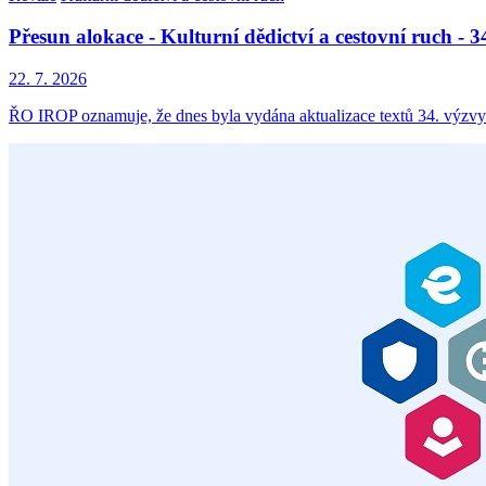
Přesun alokace - Kulturní dědictví a cestovní ruch -
22. 7. 2026
ŘO IROP oznamuje, že dnes byla vydána aktualizace textů 34. výzvy