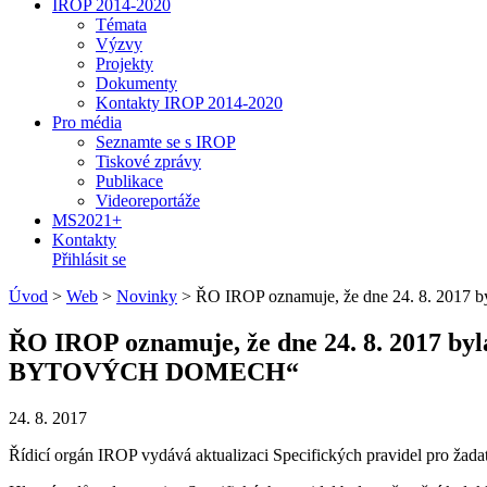
IROP 2014-2020
Témata
Výzvy
Projekty
Dokumenty
Kontakty IROP 2014-2020
Pro média
Seznamte se s IROP
Tiskové zprávy
Publikace
Videoreportáže
MS2021+
Kontakty
Přihlásit se
Úvod
>
Web
>
Novinky
>
ŘO IROP oznamuje, že dne 24. 8. 2017 b
ŘO IROP oznamuje, že dne 24. 8. 2017 b
BYTOVÝCH DOMECH“
24. 8. 2017
Řídicí orgán IROP vydává aktualizaci Specifických pravidel pro žadat