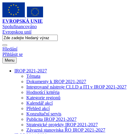
EVROPSKÁ UNIE
Spolufinancováno
Evropskou unií
Hledání
Přihlásit se
Menu
IROP 2021-2027
Témata
Dokumenty k IROP 2021-2027
Integrované nástroje CLLD a ITI v IROP 2021-2027
Hodnotící kritéria
Kategorie regionů
Kalendář akcí
Přehled akcí
Konzultační servis
Publicita IROP 2021-2027
Strategické projekty IROP 2021-2027
Závazná stanoviska ŘO IROP 2021-2027