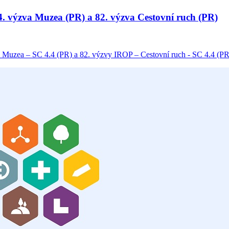
 34. výzva Muzea (PR) a 82. výzva Cestovní ruch (PR)
 Muzea – SC 4.4 (PR) a 82. výzvy IROP – Cestovní ruch - SC 4.4 (PR