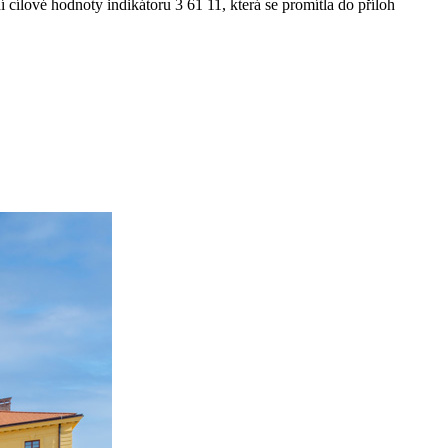
ílové hodnoty indikátoru 3 61 11, která se promítla do příloh