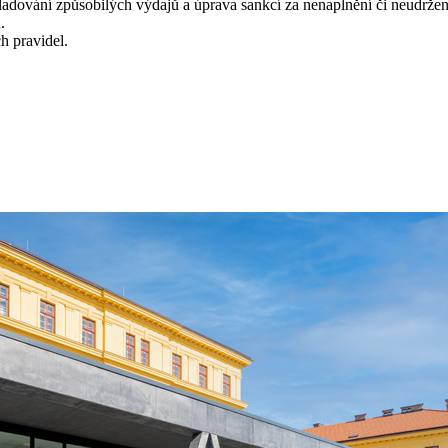
dování způsobilých výdajů a úprava sankcí za nenaplnění či neudržení c
.
h pravidel.