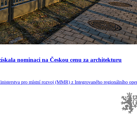
ískala nominaci na Českou cenu za architekturu
inisterstva pro místní rozvoj (MMR) z Integrovaného regionálního oper