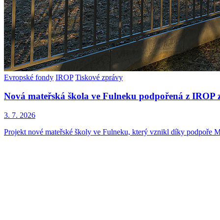
Evropské fondy
IROP
Tiskové zprávy
Nová mateřská škola ve Fulneku podpořená z IROP z
3. 7. 2026
Projekt nové mateřské školy ve Fulneku, který vznikl díky podpoře M