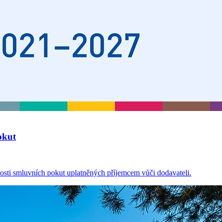
okut
osti smluvních pokut uplatněných příjemcem vůči dodavateli.