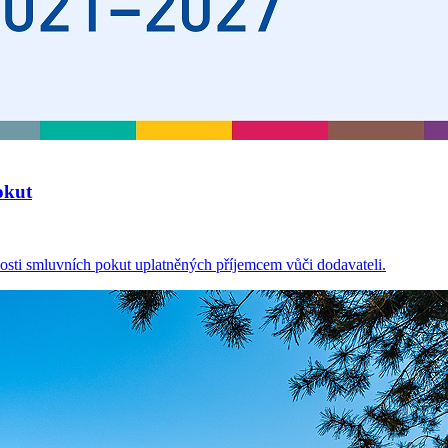
okut
osti smluvních pokut uplatněných příjemcem vůči dodavateli.