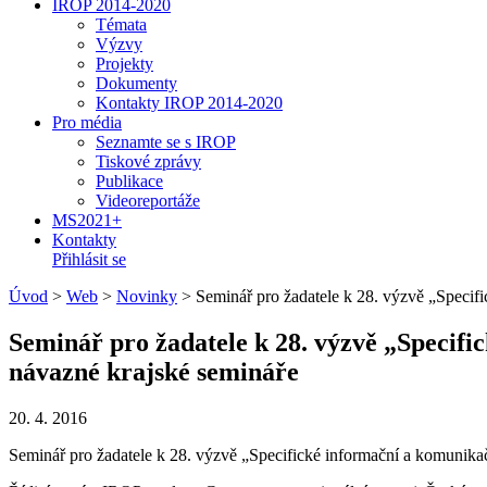
IROP 2014-2020
Témata
Výzvy
Projekty
Dokumenty
Kontakty IROP 2014-2020
Pro média
Seznamte se s IROP
Tiskové zprávy
Publikace
Videoreportáže
MS2021+
Kontakty
Přihlásit se
Úvod
>
Web
>
Novinky
>
Seminář pro žadatele k 28. výzvě „Specifi
Seminář pro žadatele k 28. výzvě „Specifi
návazné krajské semináře
20. 4. 2016
Seminář pro žadatele k 28. výzvě „Specifické informační a komunikačn