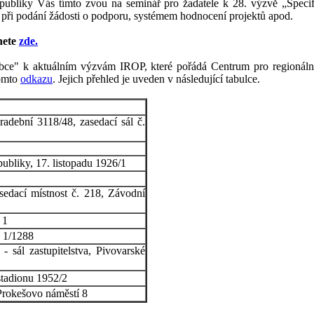
publiky Vás tímto zvou na seminář pro žadatele k 28. výzvě „Specif
y při podání žádosti o podporu, systémem hodnocení projektů apod.
nete
zde.
bce" k aktuálním výzvám IROP, které pořádá Centrum pro regionální
tomto
odkazu
. Jejich přehled je uveden v následující tabulce.
adební 3118/48, zasedací sál č.
ubliky, 17. listopadu 1926/1
sedací místnost č. 218, Závodní
 1
ů 1/1288
 sál zastupitelstva, Pivovarské
stadionu 1952/2
 Prokešovo náměstí 8