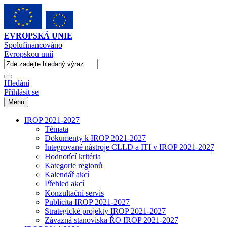
EVROPSKÁ UNIE
Spolufinancováno
Evropskou unií
Hledání
Přihlásit se
Menu
IROP 2021-2027
Témata
Dokumenty k IROP 2021-2027
Integrované nástroje CLLD a ITI v IROP 2021-2027
Hodnotící kritéria
Kategorie regionů
Kalendář akcí
Přehled akcí
Konzultační servis
Publicita IROP 2021-2027
Strategické projekty IROP 2021-2027
Závazná stanoviska ŘO IROP 2021-2027