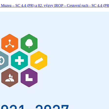
 Muzea – SC 4.4 (PR) a 82. výzvy IROP – Cestovní ruch - SC 4.4 (PR