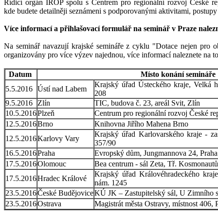
Řídicí orgán IROP spolu s Centrem pro regionální rozvoj České re
kde budete detailněji seznámeni s podporovanými aktivitami, postup
Více informací a přihlašovací formulář na seminář v Praze nalez
Na seminář navazují krajské semináře z cyklu "Dotace nejen pro o
organizovány pro více výzev najednou, více informací naleznete na 
Datum
Místo konání semináře
Krajský úřad Ústeckého kraje, Velká hr
5.5.2016
Ústí nad Labem
208
9.5.2016
Zlín
TIC, budova č. 23, areál Svit, Zlín
10.5.2016
Plzeň
Centrum pro regionální rozvoj České rep
12.5.2016
Brno
Knihovna Jiřího Mahena Brno
Krajský úřad Karlovarského kraje - za
12.5.2016
Karlovy Vary
357/90
16.5.2016
Praha
Evropský dům, Jungmannova 24, Praha
17.5.2016
Olomouc
Bea centrum - sál Zeta, Tř. Kosmonaut
Krajský úřad Královéhradeckého kraje -
17.5.2016
Hradec Králové
nám. 1245
23.5.2016
České Budějovice
KÚ JK – Zastupitelský sál, U Zimního 
23.5.2016
Ostrava
Magistrát města Ostravy, místnost 406,