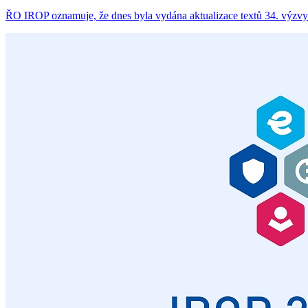
ŘO IROP oznamuje, že dnes byla vydána aktualizace textů 34. výzvy