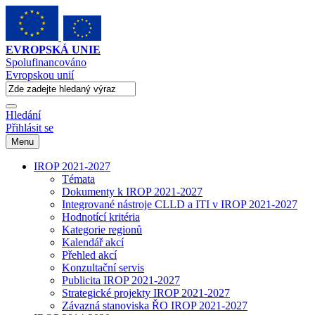
EVROPSKÁ UNIE
Spolufinancováno
Evropskou unií
Hledání
Přihlásit se
Menu
IROP 2021-2027
Témata
Dokumenty k IROP 2021-2027
Integrované nástroje CLLD a ITI v IROP 2021-2027
Hodnotící kritéria
Kategorie regionů
Kalendář akcí
Přehled akcí
Konzultační servis
Publicita IROP 2021-2027
Strategické projekty IROP 2021-2027
Závazná stanoviska ŘO IROP 2021-2027