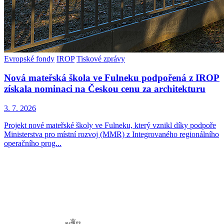
Evropské fondy
IROP
Tiskové zprávy
Nová mateřská škola ve Fulneku podpořená z IROP
získala nominaci na Českou cenu za architekturu
3. 7. 2026
Projekt nové mateřské školy ve Fulneku, který vznikl díky podpoře
Ministerstva pro místní rozvoj (MMR) z Integrovaného regionálního
operačního prog...