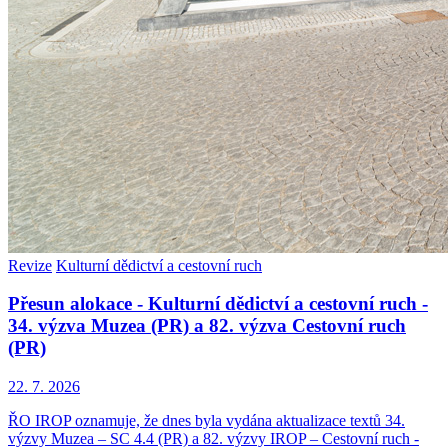
Revize
Kulturní dědictví a cestovní ruch
Přesun alokace - Kulturní dědictví a cestovní ruch -
34. výzva Muzea (PR) a 82. výzva Cestovní ruch
(PR)
22. 7. 2026
ŘO IROP oznamuje, že dnes byla vydána aktualizace textů 34.
výzvy Muzea – SC 4.4 (PR) a 82. výzvy IROP – Cestovní ruch -