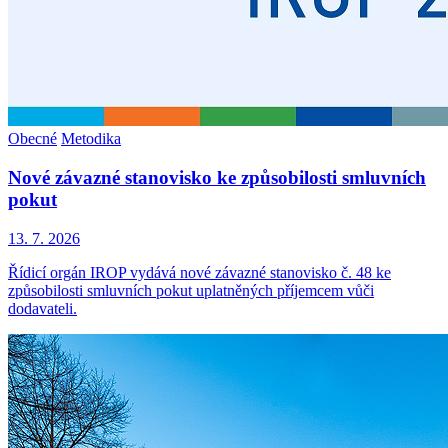
Obecné
Metodika
Nové závazné stanovisko ke způsobilosti smluvních
pokut
13. 7. 2026
Řídicí orgán IROP vydává nové závazné stanovisko č. 48 ke
způsobilosti smluvních pokut uplatněných příjemcem vůči
dodavateli.