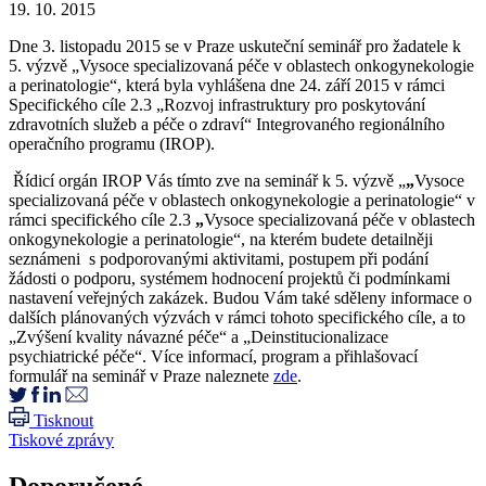
19. 10. 2015
Dne 3. listopadu 2015 se v Praze uskuteční seminář pro žadatele k
5. výzvě „Vysoce specializovaná péče v oblastech onkogynekologie
a perinatologie“, která byla vyhlášena dne 24. září 2015 v rámci
Specifického cíle 2.3 „Rozvoj infrastruktury pro poskytování
zdravotních služeb a péče o zdraví“ Integrovaného regionálního
operačního programu (IROP).
Řídicí orgán IROP Vás tímto zve na seminář k 5. výzvě „
„
Vysoce
specializovaná péče v oblastech onkogynekologie a perinatologie“ v
rámci specifického cíle 2.3
„
Vysoce specializovaná péče v oblastech
onkogynekologie a perinatologie“, na kterém budete detailněji
seznámeni s podporovanými aktivitami, postupem při podání
žádosti o podporu, systémem hodnocení projektů či podmínkami
nastavení veřejných zakázek. Budou Vám také sděleny informace o
dalších plánovaných výzvách v rámci tohoto specifického cíle, a to
„Zvýšení kvality návazné péče“ a „Deinstitucionalizace
psychiatrické péče“. Více informací, program a přihlašovací
formulář na seminář v Praze naleznete
zde
.
Tisknout
Tiskové zprávy
Doporučené