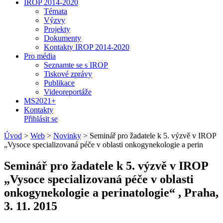
IROP 2014-2020
Témata
Výzvy
Projekty
Dokumenty
Kontakty IROP 2014-2020
Pro média
Seznamte se s IROP
Tiskové zprávy
Publikace
Videoreportáže
MS2021+
Kontakty
Přihlásit se
Úvod
>
Web
>
Novinky
>
Seminář pro žadatele k 5. výzvě v IROP
„Vysoce specializovaná péče v oblasti onkogynekologie a perin
Seminář pro žadatele k 5. výzvě v IROP
„Vysoce specializovaná péče v oblasti
onkogynekologie a perinatologie“ , Praha,
3. 11. 2015