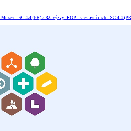
 Muzea – SC 4.4 (PR) a 82. výzvy IROP – Cestovní ruch - SC 4.4 (PR