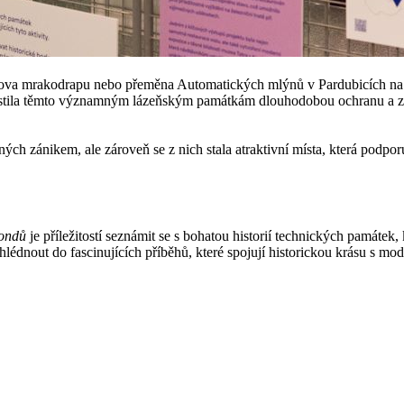
o Baťova mrakodrapu nebo přeměna Automatických mlýnů v Pardubicích n
stila těmto významným lázeňským památkám dlouhodobou ochranu a zvýš
zánikem, ale zároveň se z nich stala atraktivní místa, která podporují
fondů
je příležitostí seznámit se s bohatou historií technických památek
ahlédnout do fascinujících příběhů, které spojují historickou krásu s mo