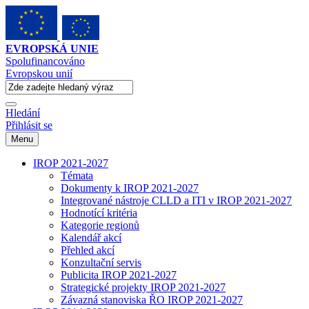
EVROPSKÁ UNIE
Spolufinancováno
Evropskou unií
Hledání
Přihlásit se
Menu
IROP 2021-2027
Témata
Dokumenty k IROP 2021-2027
Integrované nástroje CLLD a ITI v IROP 2021-2027
Hodnotící kritéria
Kategorie regionů
Kalendář akcí
Přehled akcí
Konzultační servis
Publicita IROP 2021-2027
Strategické projekty IROP 2021-2027
Závazná stanoviska ŘO IROP 2021-2027