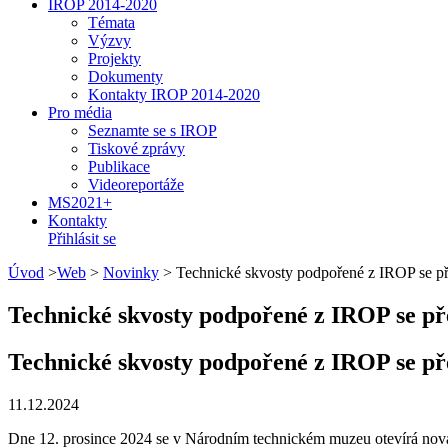
IROP 2014-2020
Témata
Výzvy
Projekty
Dokumenty
Kontakty IROP 2014-2020
Pro média
Seznamte se s IROP
Tiskové zprávy
Publikace
Videoreportáže
MS2021+
Kontakty
Přihlásit se
Úvod
>
Web
>
Novinky
>
Technické skvosty podpořené z IROP se p
Technické skvosty podpořené z IROP se p
Technické skvosty podpořené z IROP se p
11.12.2024
Dne 12. prosince 2024 se v Národním technickém muzeu otevírá nová 