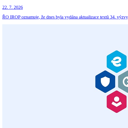
22. 7. 2026
ŘO IROP oznamuje, že dnes byla vydána aktualizace textů 34. výzvy