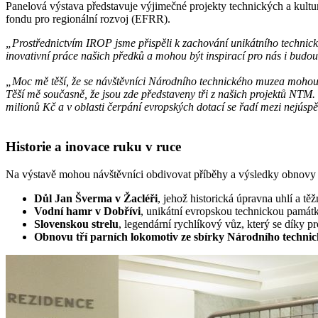
Panelová výstava představuje výjimečné projekty technických a kult
fondu pro regionální rozvoj (EFRR).
„Prostřednictvím IROP jsme přispěli k zachování unikátního technické
inovativní práce našich předků a mohou být inspirací pro nás i budo
„Moc mě těší, že se návštěvníci Národního technického muzea mohou d
Těší mě současně, že jsou zde představeny tři z našich projektů NTM.
milionů Kč a v oblasti čerpání evropských dotací se řadí mezi nejúsp
Historie a inovace ruku v ruce
Na výstavě mohou návštěvníci obdivovat příběhy a výsledky obnovy
Důl Jan Šverma v Žacléři
, jehož historická úpravna uhlí a t
Vodní hamr v Dobřívi
, unikátní evropskou technickou památku,
Slovenskou strelu
, legendární rychlíkový vůz, který se díky 
Obnovu tří parních lokomotiv ze sbírky Národního techni