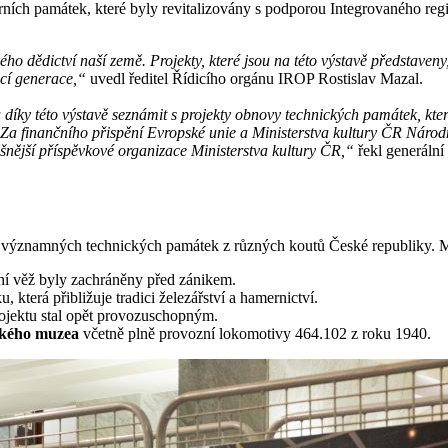
urních památek, které byly revitalizovány s podporou Integrovaného r
ho dědictví naší země. Projekty, které jsou na této výstavě představen
ucí generace,“
uvedl ředitel Řídicího orgánu IROP Rostislav Mazal.
íky této výstavě seznámit s projekty obnovy technických památek, kter
 Za finančního přispění Evropské unie a Ministerstva kultury ČR Národ
ěšnější příspěvkové organizace Ministerstva kultury ČR,“
řekl generální
 významných technických památek z různých koutů České republiky. M
ěžní věž byly zachráněny před zánikem.
 která přibližuje tradici železářství a hamernictví.
projektu stal opět provozuschopným.
ckého muzea
včetně plně provozní lokomotivy 464.102 z roku 1940.