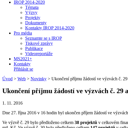
IROP 2014-2020
Témata
Výzvy
Projekty
Dokumenty
Kontakty IROP 2014-2020
Pro média
Seznamte se s IROP
Tiskové zprávy
Publikace
Videoreportáže
MS2021+
Kontakty
Přihlásit se
Úvod
>
Web
>
Novinky
>
Ukončení příjmu žádostí ve výzvách č. 29
Ukončení příjmu žádostí ve výzvách č. 29 
1. 11. 2016
Dne 27. října 2016 v 16 hodin byl ukončen příjem žádostí ve výzvách
Ve výzvě č. 29 bylo předloženo celkem
38 projektů
v celkovém fin
mil. Kč. Ve výzvě č. 30 bylo předloženo celkem
147 projektů
v celk