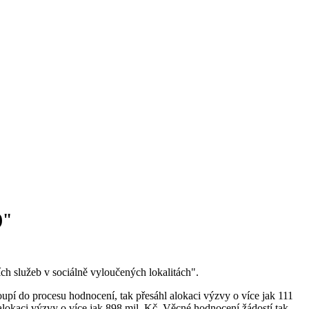
)"
ch služeb v sociálně vyloučených lokalitách".
oupí do procesu hodnocení, tak přesáhl alokaci výzvy o více jak 111
 alokaci výzvy o více jak 898 mil. Kč. Věcné hodnocení žádostí tak