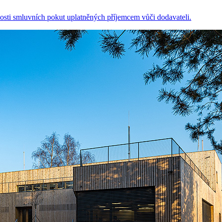
osti smluvních pokut uplatněných příjemcem vůči dodavateli.