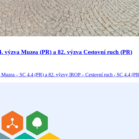
 34. výzva Muzea (PR) a 82. výzva Cestovní ruch (PR)
 Muzea – SC 4.4 (PR) a 82. výzvy IROP – Cestovní ruch - SC 4.4 (PR