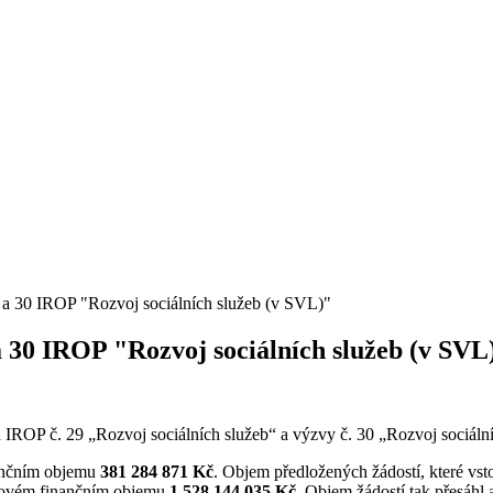
 a 30 IROP "Rozvoj sociálních služeb (v SVL)"
a 30 IROP "Rozvoj sociálních služeb (v SVL
 IROP č. 29 „Rozvoj sociálních služeb“ a výzvy č. 30 „Rozvoj sociální
ančním objemu
381 284 871 Kč
. Objem předložených žádostí, které vst
ovém finančním objemu
1 528 144 035 Kč
. Objem žádostí tak přesáhl