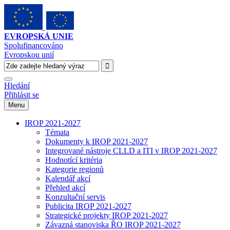
EVROPSKÁ UNIE
Spolufinancováno
Evropskou unií
Hledání
Přihlásit se
Menu
IROP 2021-2027
Témata
Dokumenty k IROP 2021-2027
Integrované nástroje CLLD a ITI v IROP 2021-2027
Hodnotící kritéria
Kategorie regionů
Kalendář akcí
Přehled akcí
Konzultační servis
Publicita IROP 2021-2027
Strategické projekty IROP 2021-2027
Závazná stanoviska ŘO IROP 2021-2027