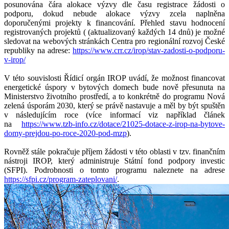
posunována čára alokace výzvy dle času registrace žádosti o
podporu, dokud nebude alokace výzvy zcela naplněna
doporučenými projekty k financování. Přehled stavu hodnocení
registrovaných projektů ( (aktualizovaný každých 14 dnů) je možné
sledovat na webových stránkách Centra pro regionální rozvoj České
republiky na adrese:
https://www.crr.cz/irop/stav-zadosti-o-podporu-
v-irop/
V této souvislosti Řídicí orgán IROP uvádí, že možnost financovat
energetické úspory v bytových domech bude nově přesunuta na
Ministerstvo životního prostředí, a to konkrétně do programu Nová
zelená úsporám 2030, který se právě nastavuje a měl by být spuštěn
v následujícím roce (více informací viz například článek
na
https://www.tzb-info.cz/dotace/21025-dotace-z-irop-na-bytove-
domy-prejdou-po-roce-2020-pod-mzp
).
Rovněž stále pokračuje příjem žádosti v této oblasti v tzv. finančním
nástroji IROP, který administruje Státní fond podpory investic
(SFPI). Podrobnosti o tomto programu naleznete na adrese
https://sfpi.cz/program-zateplovani/
.