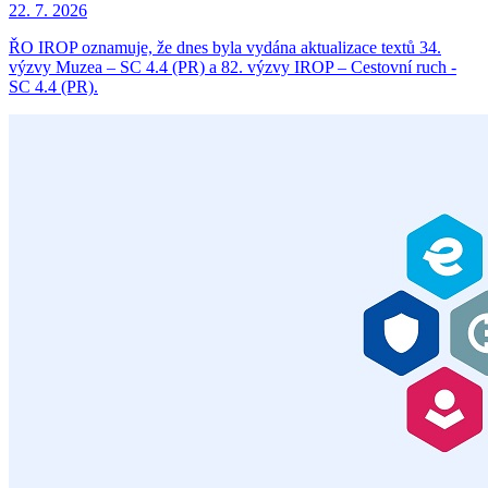
22. 7. 2026
ŘO IROP oznamuje, že dnes byla vydána aktualizace textů 34.
výzvy Muzea – SC 4.4 (PR) a 82. výzvy IROP – Cestovní ruch -
SC 4.4 (PR).