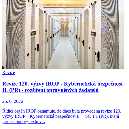
Revize
Revize 120. výzvy IROP - Kybernetická bezpečnost
II. (PR) - rozšíření oprávněných žadatelů
25. 6. 2026
Řídicí orgán IROP oznamuje, že dnes byla provedena revize 120.
výzvy IROP – Kybernetická bezpečnost II. – SC 1.1 (PR), která
přináší úpravy textu v...