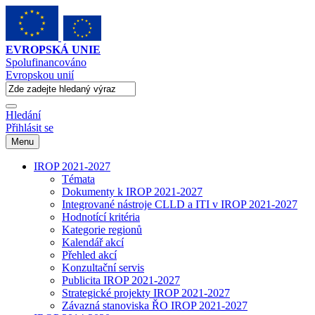
EVROPSKÁ UNIE
Spolufinancováno
Evropskou unií
Hledání
Přihlásit se
Menu
IROP 2021-2027
Témata
Dokumenty k IROP 2021-2027
Integrované nástroje CLLD a ITI v IROP 2021-2027
Hodnotící kritéria
Kategorie regionů
Kalendář akcí
Přehled akcí
Konzultační servis
Publicita IROP 2021-2027
Strategické projekty IROP 2021-2027
Závazná stanoviska ŘO IROP 2021-2027