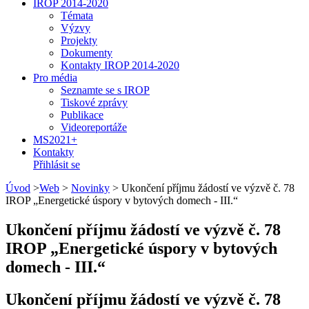
IROP 2014-2020
Témata
Výzvy
Projekty
Dokumenty
Kontakty IROP 2014-2020
Pro média
Seznamte se s IROP
Tiskové zprávy
Publikace
Videoreportáže
MS2021+
Kontakty
Přihlásit se
Úvod
>
Web
>
Novinky
>
Ukončení příjmu žádostí ve výzvě č. 78
IROP „Energetické úspory v bytových domech - III.“
Ukončení příjmu žádostí ve výzvě č. 78
IROP „Energetické úspory v bytových
domech - III.“
Ukončení příjmu žádostí ve výzvě č. 78