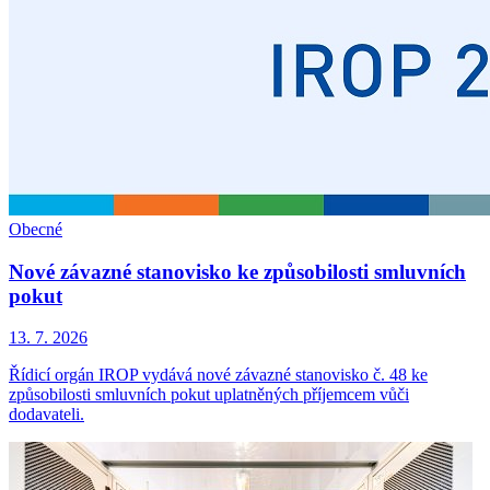
Obecné
Nové závazné stanovisko ke způsobilosti smluvních
pokut
13. 7. 2026
Řídicí orgán IROP vydává nové závazné stanovisko č. 48 ke
způsobilosti smluvních pokut uplatněných příjemcem vůči
dodavateli.