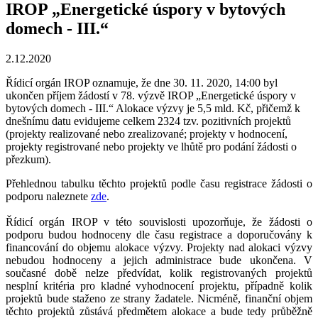
IROP „Energetické úspory v bytových
domech - III.“
2.12.2020
Řídicí orgán IROP oznamuje, že dne 30. 11. 2020, 14:00 byl
ukončen příjem žádostí v 78. výzvě IROP „Energetické úspory v
bytových domech - III.“ Alokace výzvy je 5,5 mld. Kč, přičemž k
dnešnímu datu evidujeme celkem 2324 tzv. pozitivních projektů
(projekty realizované nebo zrealizované; projekty v hodnocení,
projekty registrované nebo projekty ve lhůtě pro podání žádosti o
přezkum).
Přehlednou tabulku těchto projektů podle času registrace žádosti o
podporu naleznete
zde
.
Řídicí orgán IROP v této souvislosti upozorňuje, že žádosti o
podporu budou hodnoceny dle času registrace a doporučovány k
financování do objemu alokace výzvy. Projekty nad alokaci výzvy
nebudou hodnoceny a jejich administrace bude ukončena. V
současné době nelze předvídat, kolik registrovaných projektů
nesplní kritéria pro kladné vyhodnocení projektu, případně kolik
projektů bude staženo ze strany žadatele. Nicméně, finanční objem
těchto projektů zůstává předmětem alokace a bude tedy průběžně