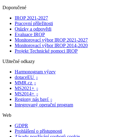
Doporučené
IROP 2021-2027
Pracovní příležitosti
Otázky a odpovědi
Evaluace IROP
Monitorovací výbor IROP 2021-2027
Monitorovací výbor IROP 2014-2020
Projekt Technické pomoci IROP
Užitečné odkazy
Harmonogram výzev
dotaceEU

MMR.cz

MS2021+

MS2014+

Regiony nás baví

Integrovaný operační program
Web
GDPR
Prohlášení o přístupnosti
Zásady používání souborů cookie