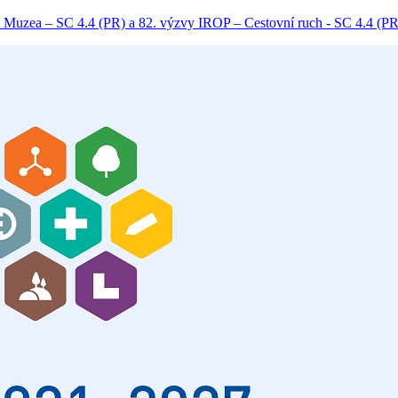
 Muzea – SC 4.4 (PR) a 82. výzvy IROP – Cestovní ruch - SC 4.4 (PR