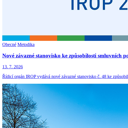
Obecné
Metodika
Nové závazné stanovisko ke způsobilosti smluvních p
13. 7. 2026
Řídicí orgán IROP vydává nové závazné stanovisko č. 48 ke způsobil