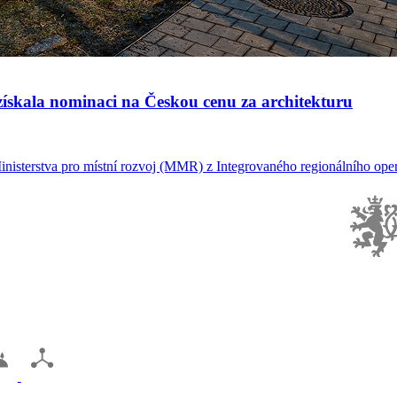
ískala nominaci na Českou cenu za architekturu
inisterstva pro místní rozvoj (MMR) z Integrovaného regionálního oper