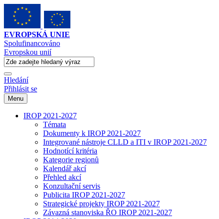
EVROPSKÁ UNIE
Spolufinancováno
Evropskou unií
Hledání
Přihlásit se
Menu
IROP 2021-2027
Témata
Dokumenty k IROP 2021-2027
Integrované nástroje CLLD a ITI v IROP 2021-2027
Hodnotící kritéria
Kategorie regionů
Kalendář akcí
Přehled akcí
Konzultační servis
Publicita IROP 2021-2027
Strategické projekty IROP 2021-2027
Závazná stanoviska ŘO IROP 2021-2027