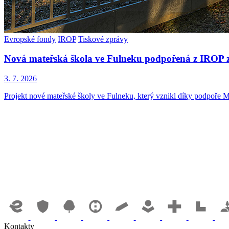
Evropské fondy
IROP
Tiskové zprávy
Nová mateřská škola ve Fulneku podpořená z IROP z
3. 7. 2026
Projekt nové mateřské školy ve Fulneku, který vznikl díky podpoře M
Kontakty