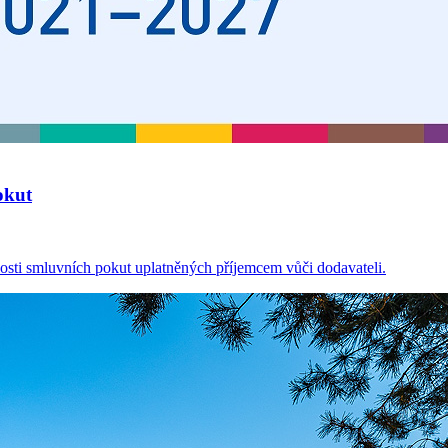
okut
osti smluvních pokut uplatněných příjemcem vůči dodavateli.