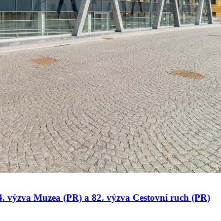
 34. výzva Muzea (PR) a 82. výzva Cestovní ruch (PR)