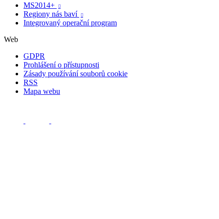
MS2014+

Regiony nás baví

Integrovaný operační program
Web
GDPR
Prohlášení o přístupnosti
Zásady používání souborů cookie
RSS
Mapa webu