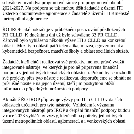
schváleny první dva programové rámce pro programové období
2021-2027. Na podporu se tak mohou těšit žadatelé z území ITI
Ústecko-chomutovské aglomerace a žadatelé z území ITI Brněnské
metropolitní aglomerace.
ŘO IROP také pokračuje v průběžném posuzování předložených
PR CLLD. K dnešnímu dni už bylo schváleno 33 PR CLLD.
Zároveň bylo vyhlášeno několik výzev ITI a CLLD na konkrétní
oblasti. Mezi tyto oblasti patří telematika, muzea, egovernment a
kybernetická bezpečnost, mateřské školy a oblast sociálních služeb.
Žadatelé, kteří chtějí realizovat své projekty, mohou právě využít
integrované nástroje, ve kterých je pro ně připravena finanční
podpora v jednotlivých tematických oblastech. Pokud by se rozhodli
své projekty přes tyto nástroje realizovat, doporučujeme se obrátit na
příslušné nositele na jejich území, kteří jim poskytnou bližší
informace o případných možnostech podpory.
Aktuálně ŘO IROP připravuje výzvy pro ITI i CLLD v dalších
oblastech určených pro tyto nástroje. Vzhledem k významu
integrovaných nástrojů pro IROP a čerpání finanční podpory budou
v roce 2023 vyhlášeny výzvy, které cílí na potřeby jednotlivých
území metropolitních oblastí, aglomerací, a i venkovských oblastí.