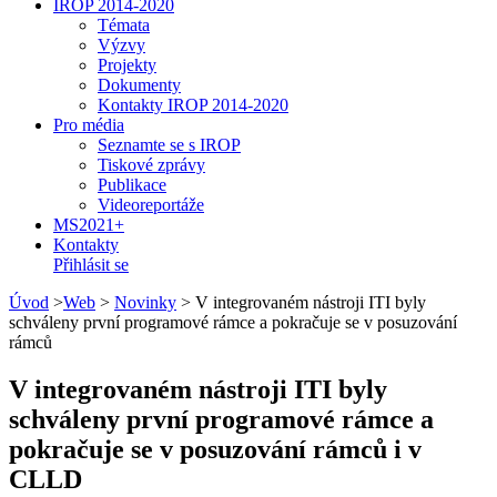
IROP 2014-2020
Témata
Výzvy
Projekty
Dokumenty
Kontakty IROP 2014-2020
Pro média
Seznamte se s IROP
Tiskové zprávy
Publikace
Videoreportáže
MS2021+
Kontakty
Přihlásit se
Úvod
>
Web
>
Novinky
>
V integrovaném nástroji ITI byly
schváleny první programové rámce a pokračuje se v posuzování
rámců
V integrovaném nástroji ITI byly
schváleny první programové rámce a
pokračuje se v posuzování rámců i v
CLLD