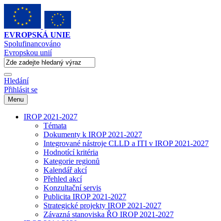
EVROPSKÁ UNIE
Spolufinancováno
Evropskou unií
Hledání
Přihlásit se
Menu
IROP 2021-2027
Témata
Dokumenty k IROP 2021-2027
Integrované nástroje CLLD a ITI v IROP 2021-2027
Hodnotící kritéria
Kategorie regionů
Kalendář akcí
Přehled akcí
Konzultační servis
Publicita IROP 2021-2027
Strategické projekty IROP 2021-2027
Závazná stanoviska ŘO IROP 2021-2027