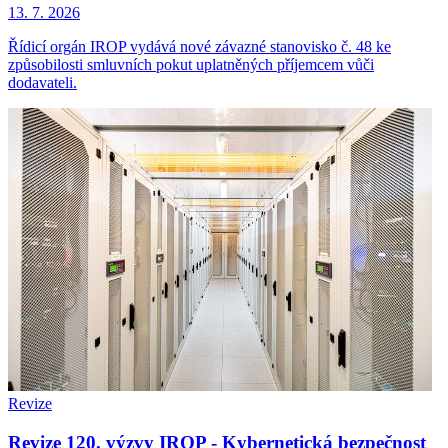
13. 7. 2026
Řídicí orgán IROP vydává nové závazné stanovisko č. 48 ke
způsobilosti smluvních pokut uplatněných příjemcem vůči
dodavateli.
Revize
Revize 120. výzvy IROP - Kybernetická bezpečnost