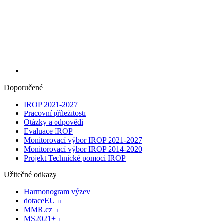
Doporučené
IROP 2021-2027
Pracovní příležitosti
Otázky a odpovědi
Evaluace IROP
Monitorovací výbor IROP 2021-2027
Monitorovací výbor IROP 2014-2020
Projekt Technické pomoci IROP
Užitečné odkazy
Harmonogram výzev
dotaceEU

MMR.cz

MS2021+
