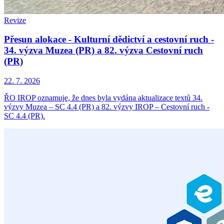
Revize
Přesun alokace - Kulturní dědictví a cestovní ruch -
34. výzva Muzea (PR) a 82. výzva Cestovní ruch
(PR)
22. 7. 2026
ŘO IROP oznamuje, že dnes byla vydána aktualizace textů 34.
výzvy Muzea – SC 4.4 (PR) a 82. výzvy IROP – Cestovní ruch -
SC 4.4 (PR).