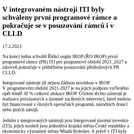
V integrovaném nástroji ITI byly
schváleny první programové rámce a
pokračuje se v posuzování rámců i v
CLLD
17.2.2023
Na konci ledna schválil Řídicí orgán IROP (ŘO IROP) první
programové rámce (PR) ITI pro programové období 2021_2027 a
zároveň pokračuje v průběžném posuzování předložených PR
CLLD.
Integrované nástroje již nejsou žádnou novinkou v IROP.
V programovém období 2021-2027 je na jejich podporu vyčleněno
opět téměř 30 % celkové alokace IROP. Účelem těchto nástrojů je
realizace provázaných a územně zacílených intervencí, které mohou
být financované z různých operačních programů, národních dotací
nebo jiných zdrojů.
Jedním z integrovaných nástrojů jsou Integrované územní investice
(ITI), jejich nositeli jsou jednotlivá krajská města České republiky a
ekonomicky významné město Mladá Boleslav. A právě v ITI byly