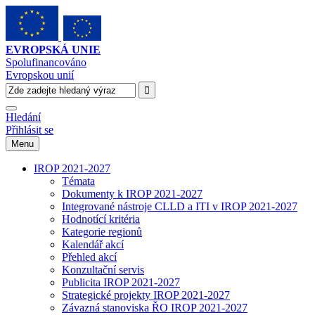
EVROPSKÁ UNIE
Spolufinancováno
Evropskou unií
Hledání
Přihlásit se
Menu
IROP 2021-2027
Témata
Dokumenty k IROP 2021-2027
Integrované nástroje CLLD a ITI v IROP 2021-2027
Hodnotící kritéria
Kategorie regionů
Kalendář akcí
Přehled akcí
Konzultační servis
Publicita IROP 2021-2027
Strategické projekty IROP 2021-2027
Závazná stanoviska ŘO IROP 2021-2027