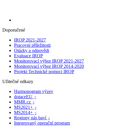
Doporučené
IROP 2021-2027
Pracovní příležitosti
Otázky a odpovědi
Evaluace IROP
Monitorovací výbor IROP 2021-2027
Monitorovací výbor IROP 2014-2020
Projekt Technické pomoci IROP
Užitečné odkazy
Harmonogram výzev
dotaceEU

MMR.cz

MS2021+

MS2014+

Regiony nás baví

Integrovaný operační program