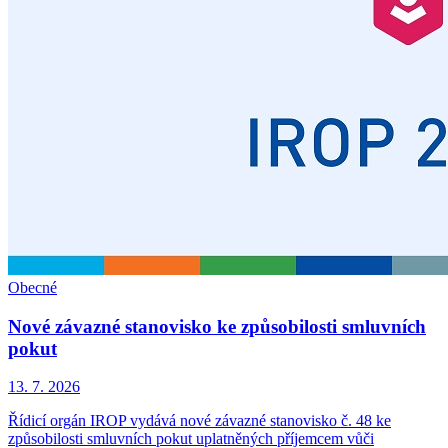
Obecné
Nové závazné stanovisko ke způsobilosti smluvních
pokut
13. 7. 2026
Řídicí orgán IROP vydává nové závazné stanovisko č. 48 ke
způsobilosti smluvních pokut uplatněných příjemcem vůči