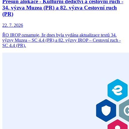
Přesun alokace - Kulturní dědictví a cestovní ruch -
34. výzva Muzea (PR) a 82. výzva Cestovní ruch
(PR)
22. 7. 2026
ŘO IROP oznamuje, že dnes byla vydána aktualizace textů 34.
výzvy Muzea – SC 4.4 (PR) a 82. výzvy IROP – Cestovní ruch -
SC 4.4 (PR).