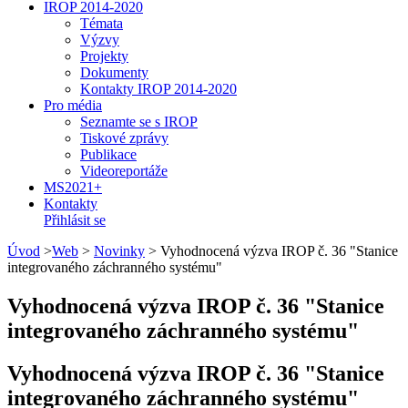
IROP 2014-2020
Témata
Výzvy
Projekty
Dokumenty
Kontakty IROP 2014-2020
Pro média
Seznamte se s IROP
Tiskové zprávy
Publikace
Videoreportáže
MS2021+
Kontakty
Přihlásit se
Úvod
>
Web
>
Novinky
>
Vyhodnocená výzva IROP č. 36 "Stanice
integrovaného záchranného systému"
Vyhodnocená výzva IROP č. 36 "Stanice
integrovaného záchranného systému"
Vyhodnocená výzva IROP č. 36 "Stanice
integrovaného záchranného systému"