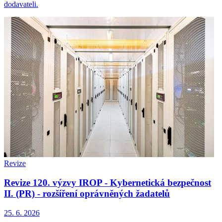
dodavateli.
Revize
Revize 120. výzvy IROP - Kybernetická bezpečnost
II. (PR) - rozšíření oprávněných žadatelů
25. 6. 2026