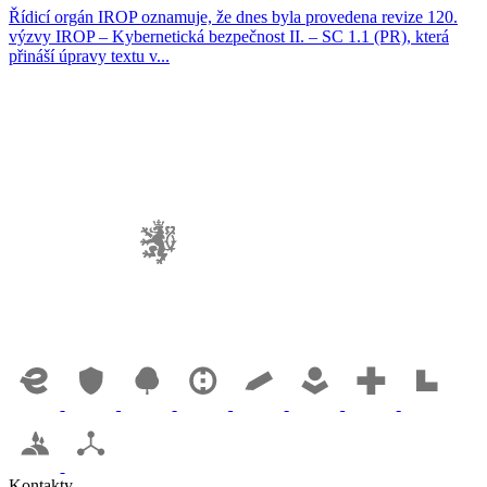
Řídicí orgán IROP oznamuje, že dnes byla provedena revize 120.
výzvy IROP – Kybernetická bezpečnost II. – SC 1.1 (PR), která
přináší úpravy textu v...
Kontakty