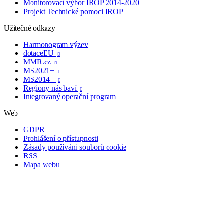
Monitorovací výbor IROP 2014-2020
Projekt Technické pomoci IROP
Užitečné odkazy
Harmonogram výzev
dotaceEU

MMR.cz

MS2021+

MS2014+

Regiony nás baví

Integrovaný operační program
Web
GDPR
Prohlášení o přístupnosti
Zásady používání souborů cookie
RSS
Mapa webu