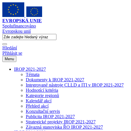
EVROPSKÁ UNIE
Spolufinancováno
Evropskou unií
Hledání
Přihlásit se
Menu
IROP 2021-2027
Témata
Dokumenty k IROP 2021-2027
Integrované nástroje CLLD a ITI v IROP 2021-2027
Hodnotící kritéria
Kategorie regionů
Kalendář akcí
Přehled akcí
Konzultační servis
Publicita IROP 2021-2027
Strategické projekty IROP 2021-2027
Závazná stanoviska ŘO IROP 2021-2027