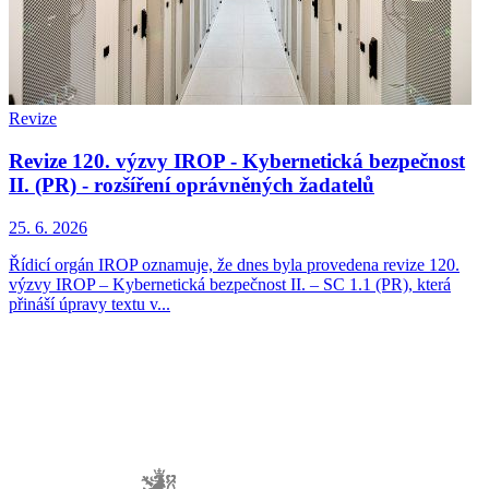
Revize
Revize 120. výzvy IROP - Kybernetická bezpečnost
II. (PR) - rozšíření oprávněných žadatelů
25. 6. 2026
Řídicí orgán IROP oznamuje, že dnes byla provedena revize 120.
výzvy IROP – Kybernetická bezpečnost II. – SC 1.1 (PR), která
přináší úpravy textu v...