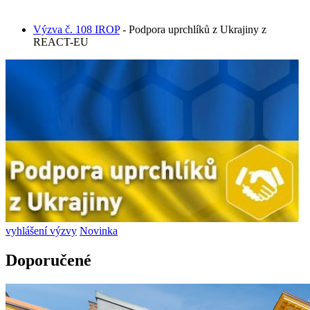
Výzva č. 108 IROP
- Podpora uprchlíků z Ukrajiny z
REACT-EU
vyhlášení výzvy
Novinka
Doporučené