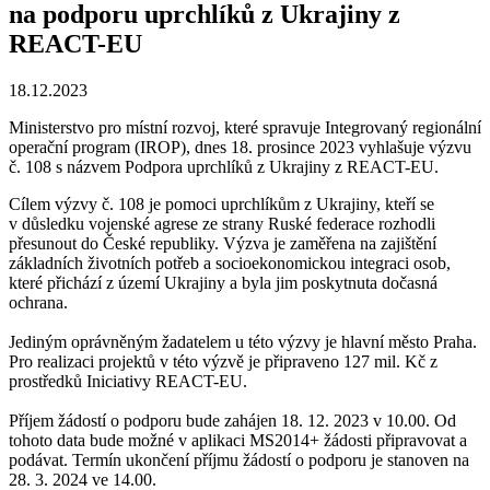
na podporu uprchlíků z Ukrajiny z
REACT-EU
18.12.2023
Ministerstvo pro místní rozvoj, které spravuje Integrovaný regionální
operační program (IROP), dnes 18. prosince 2023 vyhlašuje výzvu
č. 108 s názvem Podpora uprchlíků z Ukrajiny z REACT-EU.
Cílem výzvy č. 108 je pomoci uprchlíkům z Ukrajiny, kteří se
v důsledku vojenské agrese ze strany Ruské federace rozhodli
přesunout do České republiky. Výzva je zaměřena na zajištění
základních životních potřeb a socioekonomickou integraci osob,
které přichází z území Ukrajiny a byla jim poskytnuta dočasná
ochrana.
Jediným oprávněným žadatelem u této výzvy je hlavní město Praha.
Pro realizaci projektů v této výzvě je připraveno 127 mil. Kč z
prostředků Iniciativy REACT-EU.
Příjem žádostí o podporu bude zahájen 18. 12. 2023 v 10.00. Od
tohoto data bude možné v aplikaci MS2014+ žádosti připravovat a
podávat. Termín ukončení příjmu žádostí o podporu je stanoven na
28. 3. 2024 ve 14.00.