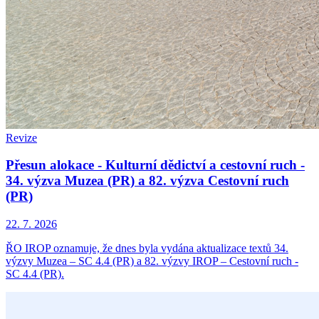
Revize
Přesun alokace - Kulturní dědictví a cestovní ruch -
34. výzva Muzea (PR) a 82. výzva Cestovní ruch
(PR)
22. 7. 2026
ŘO IROP oznamuje, že dnes byla vydána aktualizace textů 34.
výzvy Muzea – SC 4.4 (PR) a 82. výzvy IROP – Cestovní ruch -
SC 4.4 (PR).