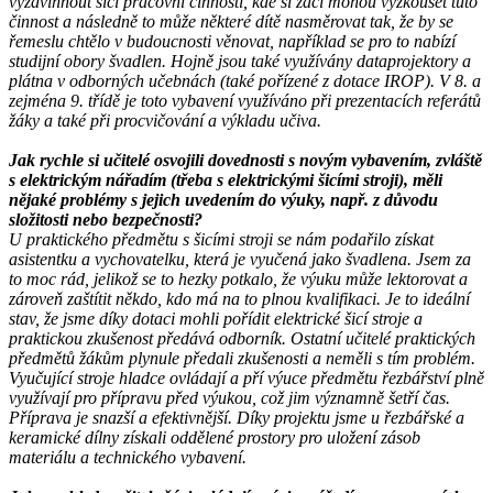
vyzdvihnout šicí pracovní činnosti, kde si žáci mohou vyzkoušet tuto
činnost a následně to může některé dítě nasměrovat tak, že by se
řemeslu chtělo v budoucnosti věnovat, například se pro to nabízí
studijní obory švadlen. Hojně jsou také využívány dataprojektory a
plátna v odborných učebnách (také pořízené z dotace IROP). V 8. a
zejména 9. třídě je toto vybavení využíváno při prezentacích referátů
žáky a také při procvičování a výkladu učiva.
Jak rychle si učitelé osvojili dovednosti s novým vybavením, zvláště
s elektrickým nářadím (třeba s elektrickými šicími stroji), měli
nějaké problémy s jejich uvedením do výuky, např. z důvodu
složitosti nebo bezpečnosti?
U praktického předmětu s šicími stroji se nám podařilo získat
asistentku a vychovatelku, která je vyučená jako švadlena. Jsem za
to moc rád, jelikož se to hezky potkalo, že výuku může lektorovat a
zároveň zaštítit někdo, kdo má na to plnou kvalifikaci. Je to ideální
stav, že jsme díky dotaci mohli pořídit elektrické šicí stroje a
praktickou zkušenost předává odborník. Ostatní učitelé praktických
předmětů žákům plynule předali zkušenosti a neměli s tím problém.
Vyučující stroje hladce ovládají a pří výuce předmětu řezbářství plně
využívají pro přípravu před výukou, což jim významně šetří čas.
Příprava je snazší a efektivnější. Díky projektu jsme u řezbářské a
keramické dílny získali oddělené prostory pro uložení zásob
materiálu a technického vybavení.