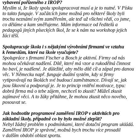
vybavení pořízeného z IROP?
Myslím si, že školy spolu spolupracovat musí a je to nutné. V Písku
to takto funguje. V začátcích jsme možná pro některé školy byli
trochu neznámí svým zaměřením, ale teď už všichni vědí, co jsme,
co děláme a kam směřujeme. Mám informace od ředitelů a
pedagogů jiných píseckých škol, že se k nám na workshop jejich
žáci těší.
Spolupracuje škola i s nějakými výrobními firmami ve vztahu
k řemeslům, které na škole vyučujete?
Spolupráce s firmami Fischer a Bosch je aktivní. Firmy od nás
mohou očekávat nadšení. Dítě, které má vzor a rukodělná činnost
ho baví, je nadšené. Je důležité, aby mělo dítě cíl a zápal pro danou
věc. V Německu např. funguje duální systém, kdy si firmy
vytipovávají na školách své budoucí zaměstnance. Dívají se, jak
jsou šikovní a podporují je. Je to princip vnitřní motivace, typu:
dobrá firma má o tebe zájem, nechceš to zkusit? Můžeš zkusit
zajímavé věci. A to žáky přitáhne, že mohou zkusit něco nového,
posouvat se.
Jak hodnotíte programové zaměření IROP v aktivitách pro
základní školy, případně co by bylo možné zlepšit?
Nebyl žádný problém s podmínkami, které dotační program ukládá.
Zaměření IROP je správné, možná bych trochu více prosadil
v dalším období oblast sportu.