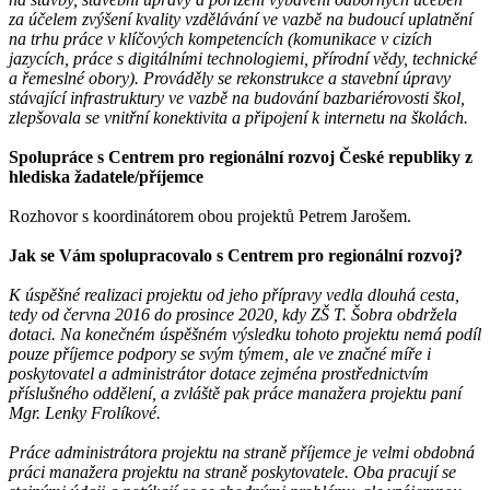
za účelem zvýšení kvality vzdělávání ve vazbě na budoucí uplatnění
na trhu práce v klíčových kompetencích (komunikace v cizích
jazycích, práce s digitálními technologiemi, přírodní vědy, technické
a řemeslné obory). Prováděly se rekonstrukce a stavební úpravy
stávající infrastruktury ve vazbě na budování bazbariérovosti škol,
zlepšovala se vnitřní konektivita a připojení k internetu na školách.
Spolupráce s Centrem pro regionální rozvoj České republiky z
hlediska žadatele/příjemce
Rozhovor s koordinátorem obou projektů Petrem Jarošem.
Jak se Vám spolupracovalo s Centrem pro regionální rozvoj?
K úspěšné realizaci projektu od jeho přípravy vedla dlouhá cesta,
tedy od června 2016 do prosince 2020, kdy ZŠ T. Šobra obdržela
dotaci. Na konečném úspěšném výsledku tohoto projektu nemá podíl
pouze příjemce podpory se svým týmem, ale ve značné míře i
poskytovatel a administrátor dotace zejména prostřednictvím
příslušného oddělení, a zvláště pak práce manažera projektu paní
Mgr. Lenky Frolíkové.
Práce administrátora projektu na straně příjemce je velmi obdobná
práci manažera projektu na straně poskytovatele. Oba pracují se