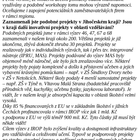
využívány a podobné workshopy tomu mohou výrazně napomoci.
Oceňujeme i zapojení potenciálních zaměstnavatelských firem
v rámci regionu.
Zaznamenali jste podobné projekty v Jihočeském kraji? Jsou
v kraji další inovativní projekty v oblasti vzdělávání?
Podobných projektů jsme v rámci výzev 46, 47, 67 a 68
zaznamenali v našem kraji okolo 200. Většina projektů je již
ukončena, zbývá dokončit zhruba 30 projektů. Projekty se
realizovaly jak v individuálních výzvách, tak i přes tzv. integrované
nástroje (IPRU, MAS). Projekty podávané do výzev MAS byly
objemově méně náročné, ale bylo jich zrealizováno více. Některé
projekty byly pojaty komplexně a došlo k přistavení učeben a jejich
vybavení krásnými pomůckami – např. v ZŠ Šindlovy Dvory nebo
v ZŠ v Netolicích. Některé školy podaly 4 menší samostatné projekty
– např. ZŠ v Týně n. Vltavou Malá Strana (badatelské pracoviště
přírodních věd, kuchyňky, učebnu fyziky, jazykovou laboratoř). Je
vidět, že v našem kraji je absorpční kapacita v oblasti školství velmi
vysoká.
Díky 85 % financovaných z EU se v základním školství v jižních
Čechách profinancovala v rámci IROP více jak 1 mld. Kč
s podporou z EU ve výši téměř 900 mil. Kč. Tyto částky již musí být
někde vidět!
Cílem výzev z IROP bylo zvýšení kvality a dostupnosti infrastruktury
pro vzdělávání a celoživotní učení. Typově se podporovaly projekty
na stavby, stavební úpravy a pořízení vybavení odborných učeben