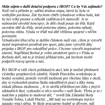
Máte zájem o další dotační podporu z IROP? Co by Vás zajímalo?
Naší vizí a přáním je, udělat druhou etapu, která by byla ve
vedlejším pavilonu. Zde bychom chtěli vybudovat velkou halu, kde
by byl velký prostor a několik vzdělávacích stanovišť. Je to
nabourání obvyklé koncepce, že děti chodí pouze do tříd. Když
zavedete dítě do třídy, ztratí polovinu zájmu, polovinu nálady,
polovinu elánu. Výuku ve třídě má dítě většinou spojené s něčím
povinným.
Vybudování tělocvičny je dalším článkem naší vize, cílem je vytvořit
stejně inspirativní prostředí pro sport, jako jsme vytvořili díky
projektu z IROP pro rukodělné práce. Chceme vytvořit inspirativní
zázemí. Například florbal je velmi atraktivní sport a v Písku se
florbalu daří, tak to je krásný příklad toho, jak bychom mohli
podpořit rozvoj sportu u nás.
ŘO IROP si váží všech pořádaných akcí, kde je možné představit
výsledky projektových záměrů. Námět Píseckého workshopu je
hodný ocenění, protože vytváří možnosti pro všechny žáky z okolí,
aby si vyzkoušeli pestrou škálu rukodělných prací a díky tomu
získali přímou zkušenost.
„Je to skvělá příležitost pro žáky z jiných
základních škol, vyzkoušet si něco nového v naší škole. Třeba je to i
nadchne a půjdou to studovat dál,
“
uvedl žák Základní školy
Tomáše Šobra, Lukáš Plachý
.
„Mě tady na workshopu nejvíce
zaujala vrtací stěna. Ve škole pracujeme hodně se dřevem, náš