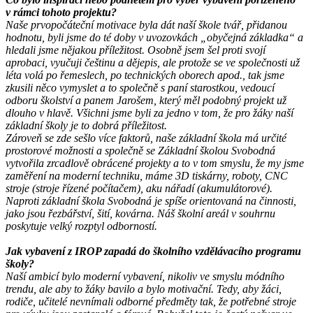
v rámci tohoto projektu?
Naše prvopočáteční motivace byla dát naší škole tvář, přidanou
hodnotu, byli jsme do té doby v uvozovkách „obyčejná základka“ a
hledali jsme nějakou příležitost. Osobně jsem šel proti svojí
aprobaci, vyučuji češtinu a dějepis, ale protože se ve společnosti už
léta volá po řemeslech, po technických oborech apod., tak jsme
zkusili něco vymyslet a to společně s paní starostkou, vedoucí
odboru školství a panem Jarošem, který měl podobný projekt už
dlouho v hlavě. Všichni jsme byli za jedno v tom, že pro žáky naší
základní školy je to dobrá příležitost.
Zároveň se zde sešlo více faktorů, naše základní škola má určité
prostorové možnosti a společně se Základní školou Svobodná
vytvořila zrcadlově obrácené projekty a to v tom smyslu, že my jsme
zaměření na moderní techniku, máme 3D tiskárny, roboty, CNC
stroje (stroje řízené počítačem), aku nářadí (akumulátorové).
Naproti základní škola Svobodná je spíše orientovaná na činnosti,
jako jsou řezbářství, šití, kovárna. Náš školní areál v souhrnu
poskytuje velký rozptyl odborností.
Jak vybavení z IROP zapadá do školního vzdělávacího programu
školy?
Naší ambicí bylo moderní vybavení, nikoliv ve smyslu módního
trendu, ale aby to žáky bavilo a bylo motivační. Tedy, aby žáci,
rodiče, učitelé nevnímali odborné předměty tak, že potřebné stroje