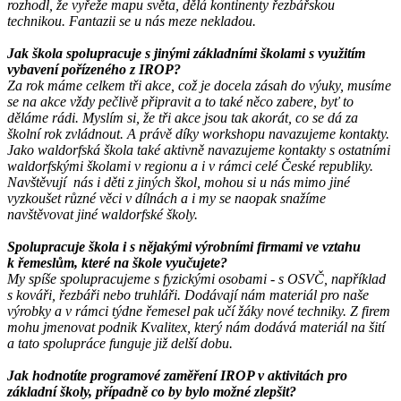
rozhodl, že vyřeže mapu světa, dělá kontinenty řezbářskou
technikou. Fantazii se u nás meze nekladou.
Jak škola spolupracuje s jinými základními školami s využitím
vybavení pořízeného z IROP?
Za rok máme celkem tři akce, což je docela zásah do výuky, musíme
se na akce vždy pečlivě připravit a to také něco zabere, byť to
děláme rádi. Myslím si, že tři akce jsou tak akorát, co se dá za
školní rok zvládnout. A právě díky workshopu navazujeme kontakty.
Jako waldorfská škola také aktivně navazujeme kontakty s ostatními
waldorfskými školami v regionu a i v rámci celé České republiky.
Navštěvují nás i děti z jiných škol, mohou si u nás mimo jiné
vyzkoušet různé věci v dílnách a i my se naopak snažíme
navštěvovat jiné waldorfské školy.
Spolupracuje škola i s nějakými výrobními firmami ve vztahu
k řemeslům, které na škole vyučujete?
My spíše spolupracujeme s fyzickými osobami - s OSVČ, například
s kováři, řezbáři nebo truhláři. Dodávají nám materiál pro naše
výrobky a v rámci týdne řemesel pak učí žáky nové techniky. Z firem
mohu jmenovat podnik Kvalitex, který nám dodává materiál na šití
a tato spolupráce funguje již delší dobu.
Jak hodnotíte programové zaměření IROP v aktivitách pro
základní školy, případně co by bylo možné zlepšit?