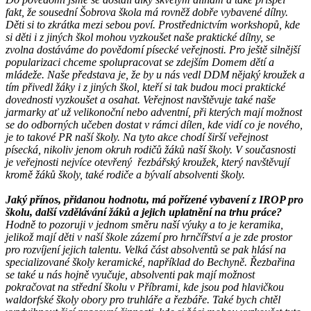
fakt, že sousední Šobrova škola má rovněž dobře vybavené dílny.
Děti si to zkrátka mezi sebou poví. Prostřednictvím workshopů, kde
si děti i z jiných škol mohou vyzkoušet naše praktické dílny, se
zvolna dostáváme do povědomí písecké veřejnosti. Pro ještě silnější
popularizaci chceme spolupracovat se zdejším Domem dětí a
mládeže. Naše představa je, že by u nás vedl DDM nějaký kroužek a
tím přivedl žáky i z jiných škol, kteří si tak budou moci praktické
dovednosti vyzkoušet a osahat. Veřejnost navštěvuje také naše
jarmarky ať už velikonoční nebo adventní, při kterých mají možnost
se do odborných učeben dostat v rámci dílen, kde vidí co je nového,
je to takové PR naší školy. Na tyto akce chodí širší veřejnost
písecká, nikoliv jenom okruh rodičů žáků naší školy. V současnosti
je veřejnosti nejvíce otevřený řezbářský kroužek, který navštěvují
kromě žáků školy, také rodiče a bývalí absolventi školy.
Jaký přínos, přidanou hodnotu, má pořízené vybavení z IROP pro
školu, další vzdělávání žáků a jejich uplatnění na trhu práce?
Hodně to pozoruji v jednom směru naší výuky a to je keramika,
jelikož mají děti v naší škole zázemí pro hrnčířství a je zde prostor
pro rozvíjení jejich talentu. Velká část absolventů se pak hlásí na
specializované školy keramické, například do Bechyně. Řezbařina
se také u nás hojně vyučuje, absolventi pak mají možnost
pokračovat na střední školu v Příbrami, kde jsou pod hlavičkou
waldorfské školy obory pro truhláře a řezbáře. Také bych chtěl