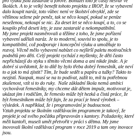
pro výuku jsou zastaralé a fórové. Bohužel toto je častý nešvar ve
školách. A to je velký benefit tohoto projektu z IROP, že se vybavení
dalo koupit naráz, toto vůbec není ve školství obvyklé, zde se
většinou sežene pár peněz, tak se něco koupí, pokud se peníze
neseženou, nekoupí se nic. Za deset let se něco koupí, a to, co se
koupilo před deseti lety, je zase zastaralé a nekompatibilní.
My jsme projekt nasměrovali a těžíme z toho, že jsme pořízení
vybavení udělali naráz. Je to moderní, souvisí to spolu, je to
kompatibilní, což podporuje i koncepční výuku a umožňuje to
rozvoj. Věcně mělo vybavení nabízet co nejširší paletu motivačních
podnětů pro děti. Celý projekt vychází z myšlenky, že děti často
nepřicházejí do styku s těmito věcmi doma a ani nikde jinde. A je
dobré si uvědomit, že to dítě by bylo třeba dobrý řemeslník, ale neví
to a jak to má zjistit? Tím, že bude sedět u papíru a tužky? Takto to
nezjistí. Naopak, musí se na to podívat, zažít to, mít tu potřebnou
zkušenost, vzít si to do ruky. Naše základní škola nemá ambici
vychovávat řemeslníky, my chceme dát dětem impulz, motivovat je,
ukázat jim i rodičům, že řemeslo může být hezká a čistá práce, že
být řemeslníkem může být fajn, že za prací je hned výrobek –
výsledek. A například, že i programování je budoucnost.
Vztah projektu se školním vzdělávacím programem je takový, že
projekt je od svého počátku připravován s kantory. Požadavky, které
měli kantoři, museli umět přetvořit v práci s dětma. My jsme
inovovali školní vzdělávací program v roce 2019 a tam ony inovace
jsou.