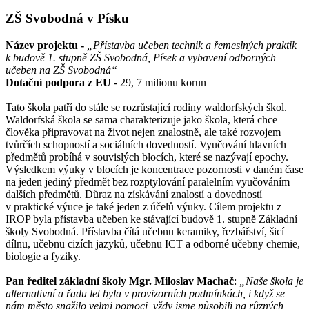
ZŠ Svobodná v Písku
Název projektu -
„
Přístavba učeben technik a řemeslných praktik
k budově 1. stupně ZŠ Svobodná, Písek a vybavení odborných
učeben na ZŠ Svobodná
“
Dotační podpora z EU
- 29, 7 milionu korun
Tato škola patří do stále se rozrůstající rodiny waldorfských škol.
Waldorfská škola se sama charakterizuje jako škola, která chce
člověka připravovat na život nejen znalostně, ale také rozvojem
tvůrčích schopností a sociálních dovedností. Vyučování hlavních
předmětů probíhá v souvislých blocích, které se nazývají epochy.
Výsledkem výuky v blocích je koncentrace pozornosti v daném čase
na jeden jediný předmět bez rozptylování paralelním vyučováním
dalších předmětů. Důraz na získávání znalostí a dovedností
v praktické výuce je také jeden z účelů výuky. Cílem projektu z
IROP byla přístavba učeben ke stávající budově 1. stupně Základní
školy Svobodná. Přístavba čítá učebnu keramiky, řezbářství, šicí
dílnu, učebnu cizích jazyků, učebnu ICT a odborné učebny chemie,
biologie a fyziky.
Pan ředitel základní školy Mgr. Miloslav Machač
:
„Naše škola je
alternativní a řadu let byla v provizorních podmínkách, i když se
nám město snažilo velmi pomoci, vždy jsme působili na různých