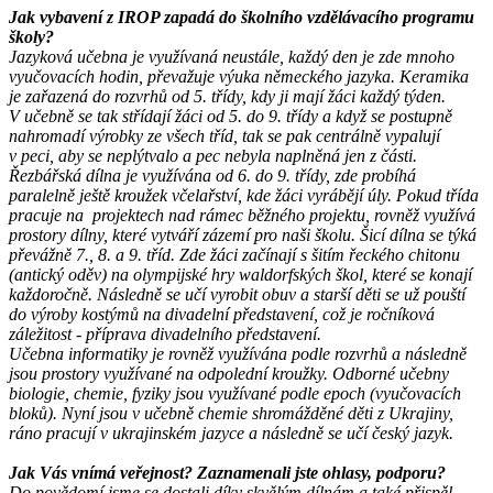
Jak vybavení z IROP zapadá do školního vzdělávacího programu
školy?
Jazyková učebna je využívaná neustále, každý den je zde mnoho
vyučovacích hodin, převažuje výuka německého jazyka. Keramika
je zařazená do rozvrhů od 5. třídy, kdy ji mají žáci každý týden.
V učebně se tak střídají žáci od 5. do 9. třídy a když se postupně
nahromadí výrobky ze všech tříd, tak se pak centrálně vypalují
v peci, aby se neplýtvalo a pec nebyla naplněná jen z části.
Řezbářská dílna je využívána od 6. do 9. třídy, zde probíhá
paralelně ještě kroužek včelařství, kde žáci vyrábějí úly. Pokud třída
pracuje na projektech nad rámec běžného projektu, rovněž využívá
prostory dílny, které vytváří zázemí pro naši školu. Šicí dílna se týká
převážně 7., 8. a 9. tříd. Zde žáci začínají s šitím řeckého chitonu
(antický oděv) na olympijské hry waldorfských škol, které se konají
každoročně. Následně se učí vyrobit obuv a starší děti se už pouští
do výroby kostýmů na divadelní představení, což je ročníková
záležitost - příprava divadelního představení.
Učebna informatiky je rovněž využívána podle rozvrhů a následně
jsou prostory využívané na odpolední kroužky. Odborné učebny
biologie, chemie, fyziky jsou využívané podle epoch (vyučovacích
bloků). Nyní jsou v učebně chemie shromážděné děti z Ukrajiny,
ráno pracují v ukrajinském jazyce a následně se učí český jazyk.
Jak Vás vnímá veřejnost? Zaznamenali jste ohlasy, podporu?
Do povědomí jsme se dostali díky skvělým dílnám a také přispěl