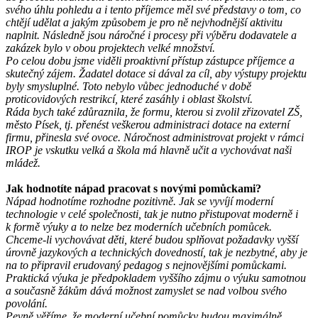
svého úhlu pohledu a i tento příjemce měl své představy o tom, co
chtějí udělat a jakým způsobem je pro ně nejvhodnější aktivitu
naplnit. Následně jsou náročné i procesy při výběru dodavatele a
zakázek bylo v obou projektech velké množství.
Po celou dobu jsme viděli proaktivní přístup zástupce příjemce a
skutečný zájem. Žadatel dotace si dával za cíl, aby výstupy projektu
byly smysluplné. Toto nebylo vůbec jednoduché v době
proticovidových restrikcí, které zasáhly i oblast školství.
Ráda bych také zdůraznila, že formu, kterou si zvolil zřizovatel ZŠ,
město Písek, tj. přenést veškerou administraci dotace na externí
firmu, přinesla své ovoce. Náročnost administrovat projekt v rámci
IROP je vskutku velká a škola má hlavně učit a vychovávat naši
mládež.
Jak hodnotíte nápad pracovat s novými pomůckami?
Nápad hodnotíme rozhodne pozitivně. Jak se vyvíjí moderní
technologie v celé společnosti, tak je nutno přistupovat moderně i
k formě výuky a to nelze bez moderních učebních pomůcek.
Chceme-li vychovávat děti, které budou splňovat požadavky vyšší
úrovně jazykových a technických dovedností, tak je nezbytné, aby je
na to připravil erudovaný pedagog s nejnovějšími pomůckami.
Praktická výuka je předpokladem vyššího zájmu o výuku samotnou
a současně žákům dává možnost zamyslet se nad volbou svého
povolání.
Pevně věříme, že moderní učební pomůcky budou maximálně