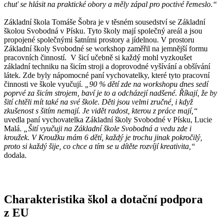
chuť se hlásit na praktické obory a měly zápal pro poctivé řemeslo
.
“
Základní škola Tomáše Šobra je v těsném sousedství se Základní
školou Svobodná v Písku. Tyto školy mají společný areál a jsou
propojené společnými šatními prostory a jídelnou. V prostoru
Základní školy Svobodné se workshop zaměřil na jemnější formu
pracovních činností. V šicí učebně si každý mohl vyzkoušet
základní techniku na šicím stroji a doprovodné vyšívání a obšívání
látek. Zde byly nápomocné paní vychovatelky, které tyto pracovní
činnosti ve škole vyučují.
„90 % dětí zde na workshopu dnes sedí
poprvé za šicím strojem, baví je to a odcházejí nadšené. Říkají, že by
šití chtěli mít také na své škole. Děti jsou velmi zručné, i když
zkušenost s šitím nemají. Je vidět radost, kterou z práce mají,
“
uvedla paní vychovatelka Základní školy Svobodné v Písku, Lucie
Malá.
„Šití vyučuji na Základní škole Svobodná a vedu zde i
kroužek. V Kroužku mám 6 dětí, každý je trochu jinak pokročilý,
proto si každý šije, co chce a tím se u dítěte rozvíjí kreativita,
“
dodala.
Charakteristika škol a dotační podpora
z EU