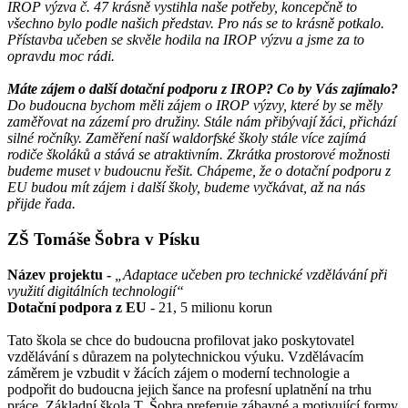
IROP výzva č. 47 krásně vystihla naše potřeby, koncepčně to
všechno bylo podle našich představ. Pro nás se to krásně potkalo.
Přístavba učeben se skvěle hodila na IROP výzvu a jsme za to
opravdu moc rádi.
Máte zájem o další dotační podporu z IROP? Co by Vás zajímalo?
Do budoucna bychom měli zájem o IROP výzvy, které by se měly
zaměřovat na zázemí pro družiny. Stále nám přibývají žáci, přichází
silné ročníky. Zaměření naší waldorfské školy stále více zajímá
rodiče školáků a stává se atraktivním. Zkrátka prostorové možnosti
budeme muset v budoucnu řešit. Chápeme, že o dotační podporu z
EU budou mít zájem i další školy, budeme vyčkávat, až na nás
přijde řada.
ZŠ Tomáše Šobra v Písku
Název projektu -
„Adaptace učeben pro technické vzdělávání při
využití digitálních technologií
“
Dotační podpora z EU
- 21, 5 milionu korun
Tato škola se chce do budoucna profilovat jako poskytovatel
vzdělávání s důrazem na polytechnickou výuku. Vzdělávacím
záměrem je vzbudit v žácích zájem o moderní technologie a
podpořit do budoucna jejich šance na profesní uplatnění na trhu
práce. Základní škola T. Šobra preferuje zábavné a motivující formy