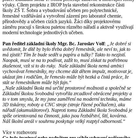
výuky. Cílem projektu z IROP byla stavební rekonstrukce části
školy ZŠ T. Šobra a vybudování učeben pro polytechnické,
řemeslné vzdělávání a vytvoření zázemí pro laboratoř chemie,
přírodovědy a učeben cizích jazyků. Žáci díky projektovému
záměru pracují s širokou paletou různého nářadí a aktivně využívají
moderní technologie jednotlivých učeben.
Pan ředitel základní školy Mgr. Bc. Jaroslav Volf
:
„Je dobré si
uvědomit, že dítě by bylo třeba dobrý řemeslník, ale neví to, jak to
má zjistit? Tím že bude sedět u papíru a tužky? Takto to nezjistí.
Naopak, musí se na to podívat, zažít to, musí získat tu potřebnou
zkušenost, vzít si to do ruky. Naše základní škola nemá ambici
vychovávat řemeslníky, my chceme dát dětem impulz, motivovat je,
ukázat jim i rodičům, že řemeslo může být hezká a čistá práce, že
stát se řemeslníkem může být fajn.
“
„Naše základní škola má určité prostorové možnosti a společně se
Základní školou Svobodná vytvořila zrcadlově obrácené projekty a
to v tom smyslu, že my jsme zaměření na moderní techniku, máme
3D tiskárny, roboty a CNC stroje (stroje řízené počítačem), aku
nářadí (akumulátorové). Naproti tomu Základní škola Svobodná je
spíše orientovaná na činnosti, jako jsou řezbářství, šití, kovárna.
Náš školní areál v souhrnu poskytuje velký rozptyl odborností.“
Více v rozhovoru
Co bylo inspirací nebo podnětem pro výběr vybavení pořízeného