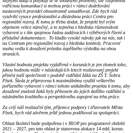
stejnými údaji a potýkají se se shodnými problémy, ale vzájemnou
vstřícnou komunikací si mohou práci v rámci dodržování
nastavených pravidel oboustranně usnadňovat. Zde bych rád
vyzdvihl vysoce profesionální a důslednou práci Centra pro
regionální rozvoj. K tomu je třeba dodat, že projekt byl svým
objemem velice náročný, a to zejména z hlediska různorodosti
vybavení a s tím spojenou řadou zadávacích i výběrových řízení a
příslušné dokumentace. To kladlo vysoké nároky jak na nás, tak i
na Centrum pro regionální rozvoj z hlediska kontroly. Pracovní
snaha vedla k dosažení průniku úspěšného výsledku na obou
stranách.
Vlastní hodnota projektu vyjádřená v korunách je jen zlomek toho,
jakou hodnotu může v následujících letech realizovaný projekt
přinést naší společnosti v podobě vzdělání žáků na ZŠ T. Šobra
Písek. Škola je připravena k maximálnímu využití veškerého
pořízeného vybavení v rámci tohoto unikátního projektu k tomu, aby
dosažené znalosti žaků byly přínosem do jejich dalšího vzdělání a
následného kvalitního a perspektivního zapojení na trhu práce.
Za celý náš realizační tým, příjemce podpory i zřizovatele Města
Písek, bych rád závěrem ještě jednou poděkoval za spolupráci.
Oblast školství bude podpořena i v IROP pro programové období
2021 – 2027, pro tuto oblast je stanovena alokace 14 mld. korun.