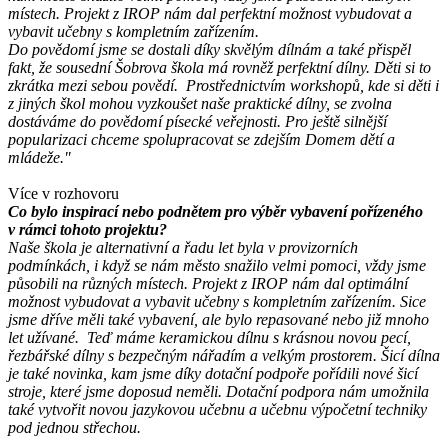
místech. Projekt z IROP nám dal perfektní možnost vybudovat a
vybavit učebny s kompletním zařízením.
Do povědomí jsme se dostali díky skvělým dílnám a také přispěl
fakt, že sousední Šobrova škola má rovněž perfektní dílny.
Děti si to
zkrátka mezi sebou povědí. Prostřednictvím workshopů, kde si děti i
z jiných škol mohou vyzkoušet naše praktické dílny, se zvolna
dostáváme do povědomí písecké veřejnosti.
Pro ještě silnější
popularizaci chceme spolupracovat se zdejším Domem dětí a
mládeže."
Více v rozhovoru
Co bylo inspirací nebo podnětem pro výběr vybavení pořízeného
v rámci tohoto projektu?
Naše škola je alternativní a řadu let byla v provizorních
podmínkách, i když se nám město snažilo velmi pomoci, vždy jsme
působili na různých místech. Projekt z IROP nám dal optimální
možnost vybudovat a vybavit učebny s kompletním zařízením. Sice
jsme dříve měli také vybavení, ale bylo repasované nebo již mnoho
let užívané. Teď máme keramickou dílnu s krásnou novou pecí,
řezbářské dílny s bezpečným nářadím a velkým prostorem. Šicí dílna
je také novinka, kam jsme díky dotační podpoře pořídili nové šicí
stroje, které jsme doposud neměli. Dotační podpora nám umožnila
také vytvořit novou jazykovou učebnu a učebnu výpočetní techniky
pod jednou střechou.