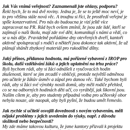
Jak Vás vnímá veřejnost? Zaznamenali jste ohlasy, podporu?
Řekl bych, že to má dvě roviny. Jedna je, že se to ještě moc neví, je
to pro většinu stále nová věc. A troufnu si říci, že prostředí veřejné je
spíše konzervativní. Pro nás do budoucna je vizí ještě více
zapracovat na PR. Rád bych ovšem zmínil, že jsou zde lidé, kteří se
zajímají o naši školu, mají zde své děti, komunikují s námi a vědí, co
se u nás děje. Pravidelně pořádáme dny otevřených dveří, kantoři
aktivně spolupracují s rodiči a někteří jsou dokonce tak aktivní, že už
plánují shánět zbytkový materiál pro rukodělné dílny.
Jaký přínos, přidanou hodnotu, má pořízené vybavení z IROP pro
školu, další vzdělávání žáků a jejich uplatnění na trhu práce?
Byli bychom rádi, aby si žáci odnášeli z vyučovacích hodin
zkušenosti, které se jim zrcadlí v obličeji, protože největší odměnou
pro učitele je žákův úsměv a zápal pro danou věc. Také bychom byli
rádi, aby si žáci své výrobky nosili domů, aby měli rodiče přehled,
co se na odborných hodinách děti učí, co vyrábějí, jak šikovní jsou.
Naším cílem je, aby pro studenty případná volba pro učňovský obor
nebyla nouze, ale naopak, aby byli pyšní, že budou umět řemeslo.
Jak rychle si učitelé osvojili dovednosti s novým vybavením, měli
nějaké problémy s jejich uvedením do výuky, např. z důvodu
složitosti nebo bezpečnosti?
My zde máme takovou kulturu, že jsme kantory přizvali k projektu