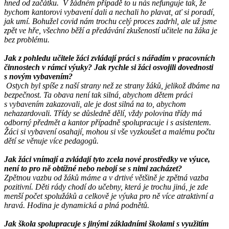
hned od začátku. V žádném případě to u nás nefunguje tak, že
bychom kantorovi vybavení dali a nechali ho plavat, ať si poradí,
jak umí. Bohužel covid nám trochu celý proces zadrhl, ale už jsme
zpět ve hře, všechno běží a předávání zkušeností učitele na žáka je
bez problému.
Jak z pohledu učitele žáci zvládají práci s nářadím v pracovních
činnostech v rámci výuky? Jak rychle si žáci osvojili dovednosti
s novým vybavením?
Ostych byl spíše z naší strany než ze strany žáků, jelikož dbáme na
bezpečnost. Ta obava není tak silná, abychom dětem práci
s vybavením zakazovali, ale je dost silná na to, abychom
nehazardovali. Třídy se důsledně dělí, vždy polovina třídy má
odborný předmět a kantor případně spolupracuje i s asistentem.
Žáci si vybavení osahají, mohou si vše vyzkoušet a malému počtu
dětí se věnuje více pedagogů.
Jak žáci vnímají a zvládají tyto zcela nové prostředky ve výuce,
není to pro ně obtížné nebo nebojí se s nimi zacházet?
Zpětnou vazbu od žáků máme a v drtivé většině je zpětná vazba
pozitivní. Děti rády chodí do učebny, která je trochu jiná, je zde
menší počet spolužáků a celkově je výuka pro ně více atraktivní a
hravá. Hodina je dynamická a plná podnětů.
Jak škola spolupracuje s jinými základními školami s využitím