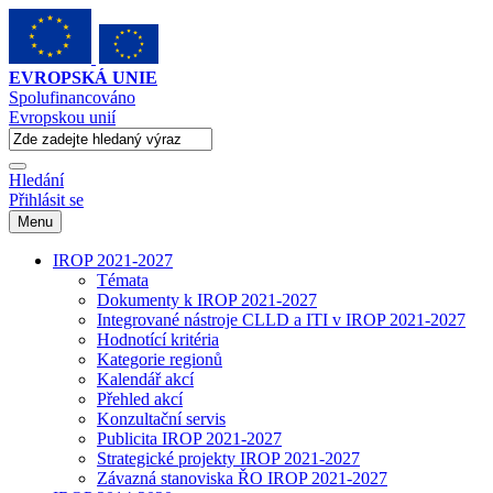
EVROPSKÁ UNIE
Spolufinancováno
Evropskou unií
Hledání
Přihlásit se
Menu
IROP 2021-2027
Témata
Dokumenty k IROP 2021-2027
Integrované nástroje CLLD a ITI v IROP 2021-2027
Hodnotící kritéria
Kategorie regionů
Kalendář akcí
Přehled akcí
Konzultační servis
Publicita IROP 2021-2027
Strategické projekty IROP 2021-2027
Závazná stanoviska ŘO IROP 2021-2027