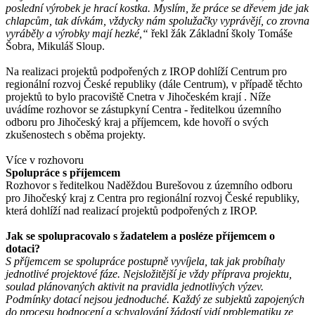
poslední výrobek je hrací kostka. Myslím, že práce se dřevem jde jak
chlapcům, tak dívkám, vždycky nám spolužačky vyprávějí, co zrovna
vyráběly a výrobky mají hezké,
“
řekl žák Základní školy Tomáše
Šobra, Mikuláš Sloup.
Na realizaci projektů podpořených z IROP dohlíží Centrum pro
regionální rozvoj České republiky (dále Centrum), v případě těchto
projektů to bylo pracoviště Cnetra v Jihočeském krají . Níže
uvádíme rozhovor se zástupkyní Centra - ředitelkou územního
odboru pro Jihočeský kraj a příjemcem, kde hovoří o svých
zkušenostech s oběma projekty.
Více v rozhovoru
Spolupráce s příjemcem
Rozhovor s ředitelkou Naděždou Burešovou z územního odboru
pro Jihočeský kraj z Centra pro regionální rozvoj České republiky,
která dohlíží nad realizací projektů podpořených z IROP.
Jak se spolupracovalo s žadatelem a posléze příjemcem o
dotaci?
S příjemcem se spolupráce postupně vyvíjela, tak jak probíhaly
jednotlivé projektové fáze. Nejsložitější je vždy příprava projektu,
soulad plánovaných aktivit na pravidla jednotlivých výzev.
Podmínky dotací nejsou jednoduché. Každý ze subjektů zapojených
do procesu hodnocení a schvalování žádostí vidí problematiku ze