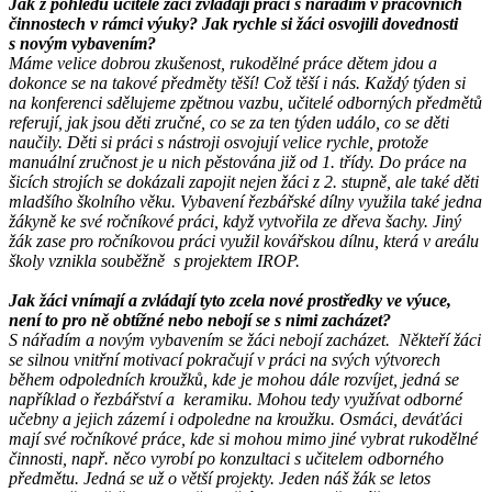
Jak z pohledu učitele žáci zvládají práci s nářadím v pracovních
činnostech v rámci výuky? Jak rychle si žáci osvojili dovednosti
s novým vybavením?
Máme velice dobrou zkušenost, rukodělné práce dětem jdou a
dokonce se na takové předměty těší! Což těší i nás. Každý týden si
na konferenci sdělujeme zpětnou vazbu, učitelé odborných předmětů
referují, jak jsou děti zručné, co se za ten týden událo, co se děti
naučily. Děti si práci s nástroji osvojují velice rychle, protože
manuální zručnost je u nich pěstována již od 1. třídy. Do práce na
šicích strojích se dokázali zapojit nejen žáci z 2. stupně, ale také děti
mladšího školního věku. Vybavení řezbářské dílny využila také jedna
žákyně ke své ročníkové práci, když vytvořila ze dřeva šachy. Jiný
žák zase pro ročníkovou práci využil kovářskou dílnu, která v areálu
školy vznikla souběžně s projektem IROP.
Jak žáci vnímají a zvládají tyto zcela nové prostředky ve výuce,
není to pro ně obtížné nebo nebojí se s nimi zacházet?
S nářadím a novým vybavením se žáci nebojí zacházet. Někteří žáci
se silnou vnitřní motivací pokračují v práci na svých výtvorech
během odpoledních kroužků, kde je mohou dále rozvíjet, jedná se
například o řezbářství a keramiku. Mohou tedy využívat odborné
učebny a jejich zázemí i odpoledne na kroužku. Osmáci, deváťáci
mají své ročníkové práce, kde si mohou mimo jiné vybrat rukodělné
činnosti, např. něco vyrobí po konzultaci s učitelem odborného
předmětu. Jedná se už o větší projekty. Jeden náš žák se letos