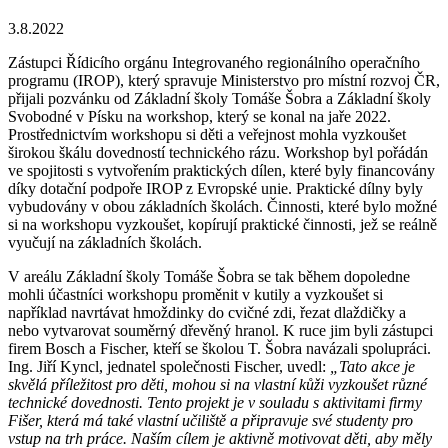
3.8.2022
Zástupci Řídicího orgánu Integrovaného regionálního operačního
programu (IROP), který spravuje Ministerstvo pro místní rozvoj ČR,
přijali pozvánku od Základní školy Tomáše Šobra a Základní školy
Svobodné v Písku na workshop, který se konal na jaře 2022.
Prostřednictvím workshopu si děti a veřejnost mohla vyzkoušet
širokou škálu dovedností technického rázu. Workshop byl pořádán
ve spojitosti s vytvořením praktických dílen, které byly financovány
díky dotační podpoře IROP z Evropské unie. Praktické dílny byly
vybudovány v obou základních školách. Činnosti, které bylo možné
si na workshopu vyzkoušet, kopírují praktické činnosti, jež se reálně
vyučují na základních školách.
V areálu Základní školy Tomáše Šobra se tak během dopoledne
mohli účastníci workshopu proměnit v kutily a vyzkoušet si
například navrtávat hmoždinky do cvičné zdi, řezat dlaždičky a
nebo vytvarovat souměrný dřevěný hranol. K ruce jim byli zástupci
firem Bosch a Fischer, kteří se školou T. Šobra navázali spolupráci.
Ing. Jiří Kyncl, jednatel společnosti Fischer, uvedl:
„
Tato akce je
skvělá příležitost pro děti, mohou si na vlastní kůži vyzkoušet různé
technické dovednosti. Tento projekt je v souladu s aktivitami firmy
Fišer, která má také vlastní učiliště a připravuje své studenty pro
vstup na trh práce. Naším cílem je aktivně motivovat děti, aby měly