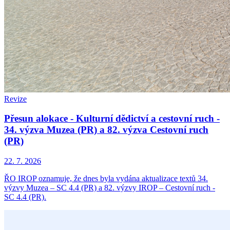
Revize
Přesun alokace - Kulturní dědictví a cestovní ruch -
34. výzva Muzea (PR) a 82. výzva Cestovní ruch
(PR)
22. 7. 2026
ŘO IROP oznamuje, že dnes byla vydána aktualizace textů 34.
výzvy Muzea – SC 4.4 (PR) a 82. výzvy IROP – Cestovní ruch -
SC 4.4 (PR).