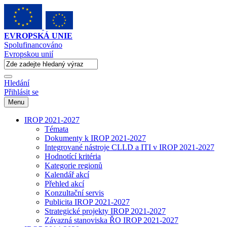
EVROPSKÁ UNIE
Spolufinancováno
Evropskou unií
Hledání
Přihlásit se
Menu
IROP 2021-2027
Témata
Dokumenty k IROP 2021-2027
Integrované nástroje CLLD a ITI v IROP 2021-2027
Hodnotící kritéria
Kategorie regionů
Kalendář akcí
Přehled akcí
Konzultační servis
Publicita IROP 2021-2027
Strategické projekty IROP 2021-2027
Závazná stanoviska ŘO IROP 2021-2027