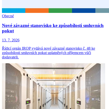
Obecné
Nové závazné stanovisko ke způsobilosti smluvních
pokut
13. 7. 2026
Řídicí orgán IROP vydává nové závazné stanovisko č. 48 ke
způsobilosti smluvních pokut uplatněných příjemcem vůči
dodavateli.