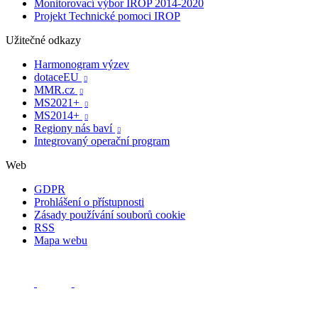
Monitorovací výbor IROP 2014-2020
Projekt Technické pomoci IROP
Užitečné odkazy
Harmonogram výzev
dotaceEU

MMR.cz

MS2021+

MS2014+

Regiony nás baví

Integrovaný operační program
Web
GDPR
Prohlášení o přístupnosti
Zásady používání souborů cookie
RSS
Mapa webu