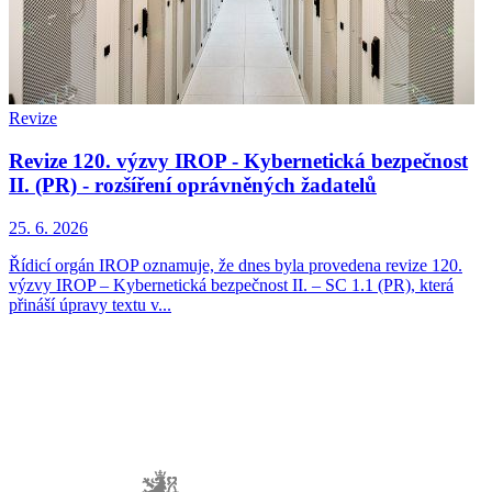
Revize
Revize 120. výzvy IROP - Kybernetická bezpečnost
II. (PR) - rozšíření oprávněných žadatelů
25. 6. 2026
Řídicí orgán IROP oznamuje, že dnes byla provedena revize 120.
výzvy IROP – Kybernetická bezpečnost II. – SC 1.1 (PR), která
přináší úpravy textu v...