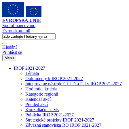
EVROPSKÁ UNIE
Spolufinancováno
Evropskou unií
Hledání
Přihlásit se
Menu
IROP 2021-2027
Témata
Dokumenty k IROP 2021-2027
Integrované nástroje CLLD a ITI v IROP 2021-2027
Hodnotící kritéria
Kategorie regionů
Kalendář akcí
Přehled akcí
Konzultační servis
Publicita IROP 2021-2027
Strategické projekty IROP 2021-2027
Závazná stanoviska ŘO IROP 2021-2027