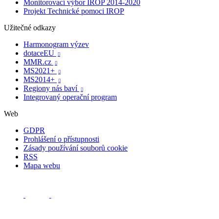
Monitorovací výbor IROP 2014-2020
Projekt Technické pomoci IROP
Užitečné odkazy
Harmonogram výzev
dotaceEU

MMR.cz

MS2021+

MS2014+

Regiony nás baví

Integrovaný operační program
Web
GDPR
Prohlášení o přístupnosti
Zásady používání souborů cookie
RSS
Mapa webu