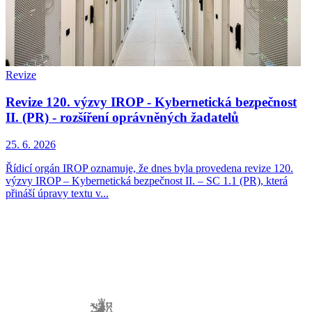
Revize
Revize 120. výzvy IROP - Kybernetická bezpečnost
II. (PR) - rozšíření oprávněných žadatelů
25. 6. 2026
Řídicí orgán IROP oznamuje, že dnes byla provedena revize 120.
výzvy IROP – Kybernetická bezpečnost II. – SC 1.1 (PR), která
přináší úpravy textu v...