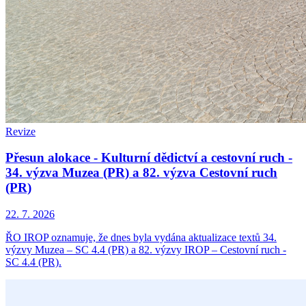
Revize
Přesun alokace - Kulturní dědictví a cestovní ruch -
34. výzva Muzea (PR) a 82. výzva Cestovní ruch
(PR)
22. 7. 2026
ŘO IROP oznamuje, že dnes byla vydána aktualizace textů 34.
výzvy Muzea – SC 4.4 (PR) a 82. výzvy IROP – Cestovní ruch -
SC 4.4 (PR).