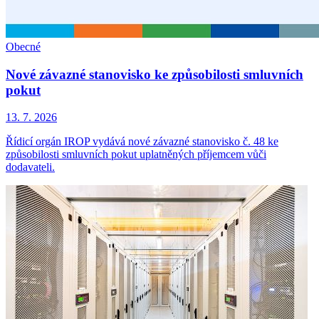
Obecné
Nové závazné stanovisko ke způsobilosti smluvních
pokut
13. 7. 2026
Řídicí orgán IROP vydává nové závazné stanovisko č. 48 ke
způsobilosti smluvních pokut uplatněných příjemcem vůči
dodavateli.