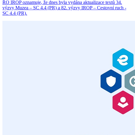
ŘO IROP oznamuje, že dnes byla vydána aktualizace textů 34.
výzvy Muzea – SC 4.4 (PR) a 82. výzvy IROP – Cestovní ruch -
SC 4.4 (PR).