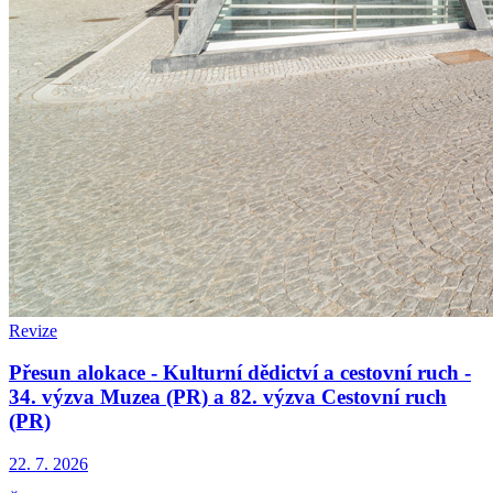
Revize
Přesun alokace - Kulturní dědictví a cestovní ruch -
34. výzva Muzea (PR) a 82. výzva Cestovní ruch
(PR)
22. 7. 2026