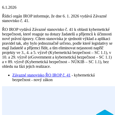
6.1.2026
Řídicí orgán IROP informuje, že dne 6. 1. 2026 vydává Závazné
stanovisko č. 41.
ŘO IROP vydává Závazné stanovisko č. 41 k oblasti kybernetické
bezpečnosti, které reaguje na dotazy žadatelů a příjemců k účinnosti
nové právní úpravy. Cílem stanoviska je sjednotit výklad a aplikaci
pravidel tak, aby bylo jednoznačně určeno, podle které legislativy se
mají žadatelé a příjemci řídit, a tím eliminovat nejasnosti napříč
projekty ve 3., 4. a 5. výzvě (Kybernetická bezpečnost – SC 1.1), v
10. a 29. výzvě (eGovernment a kybernetická bezpečnost – SC 1.1)
a v 89. výzvě (Kybernetická bezpečnost – NÚKIB – SC 1.1), bez
ohledu na fázi jejich realizace.
Závazné stanovisko ŘO IROP č. 41
- kybernetická
bezpečnost - nový zákon