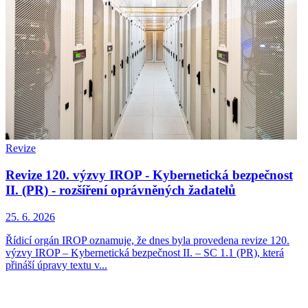
Revize
Revize 120. výzvy IROP - Kybernetická bezpečnost
II. (PR) - rozšíření oprávněných žadatelů
25. 6. 2026
Řídicí orgán IROP oznamuje, že dnes byla provedena revize 120.
výzvy IROP – Kybernetická bezpečnost II. – SC 1.1 (PR), která
přináší úpravy textu v...