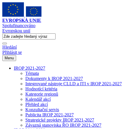
EVROPSKÁ UNIE
Spolufinancováno
Evropskou unií
Hledání
Přihlásit se
Menu
IROP 2021-2027
Témata
Dokumenty k IROP 2021-2027
Integrované nástroje CLLD a ITI v IROP 2021-2027
Hodnotící kritéria
Kategorie regionů
Kalendář akcí
Přehled akcí
Konzultační servis
Publicita IROP 2021-2027
Strategické projekty IROP 2021-2027
Závazná stanoviska ŘO IROP 2021-2027