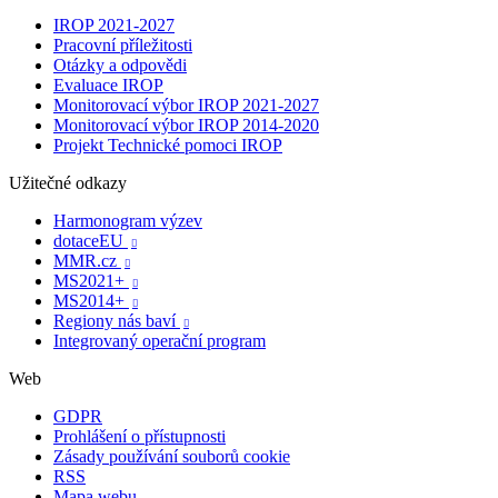
IROP 2021-2027
Pracovní příležitosti
Otázky a odpovědi
Evaluace IROP
Monitorovací výbor IROP 2021-2027
Monitorovací výbor IROP 2014-2020
Projekt Technické pomoci IROP
Užitečné odkazy
Harmonogram výzev
dotaceEU

MMR.cz

MS2021+

MS2014+

Regiony nás baví

Integrovaný operační program
Web
GDPR
Prohlášení o přístupnosti
Zásady používání souborů cookie
RSS
Mapa webu