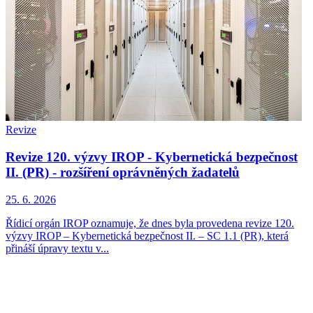
Revize
Revize 120. výzvy IROP - Kybernetická bezpečnost
II. (PR) - rozšíření oprávněných žadatelů
25. 6. 2026
Řídicí orgán IROP oznamuje, že dnes byla provedena revize 120.
výzvy IROP – Kybernetická bezpečnost II. – SC 1.1 (PR), která
přináší úpravy textu v...