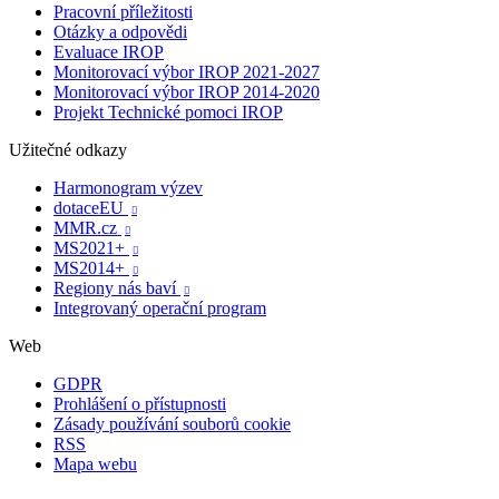
Pracovní příležitosti
Otázky a odpovědi
Evaluace IROP
Monitorovací výbor IROP 2021-2027
Monitorovací výbor IROP 2014-2020
Projekt Technické pomoci IROP
Užitečné odkazy
Harmonogram výzev
dotaceEU

MMR.cz

MS2021+

MS2014+

Regiony nás baví

Integrovaný operační program
Web
GDPR
Prohlášení o přístupnosti
Zásady používání souborů cookie
RSS
Mapa webu