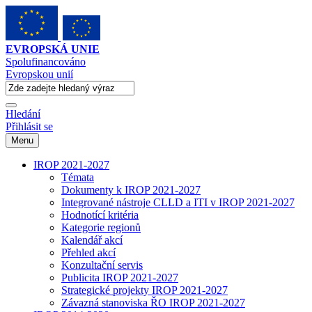
EVROPSKÁ UNIE
Spolufinancováno
Evropskou unií
Hledání
Přihlásit se
Menu
IROP 2021-2027
Témata
Dokumenty k IROP 2021-2027
Integrované nástroje CLLD a ITI v IROP 2021-2027
Hodnotící kritéria
Kategorie regionů
Kalendář akcí
Přehled akcí
Konzultační servis
Publicita IROP 2021-2027
Strategické projekty IROP 2021-2027
Závazná stanoviska ŘO IROP 2021-2027