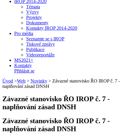
IROP 2014-2020
Témata
Výzvy
Projekty
Dokumenty
Kontakty IROP 2014-2020
Pro média
Seznamte se s IROP
Tiskové zprávy
Publikace
Videoreportáže
MS2021+
Kontakty
Přihlásit se
Úvod
>
Web
>
Novinky
>
Závazné stanovisko ŘO IROP č. 7 -
naplňování zásad DNSH
Závazné stanovisko ŘO IROP č. 7 -
naplňování zásad DNSH
Závazné stanovisko ŘO IROP č. 7 -
naplňování zásad DNSH