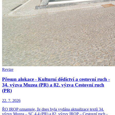
Revize
Přesun alokace - Kulturní dědictví a cestovní ruch -
34. výzva Muzea (PR) a 82. výzva Cestovní ruch
(PR)
22. 7. 2026
ŘO IROP oznamuje, že dnes byla vydána aktualizace textů 34.
výzvy Muzea – SC 4.4 (PR) a 82. výzvy IROP – Cestovní ruch -