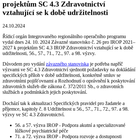
projektům SC 4.3 Zdravotnictví
vztahující se k době udržitelnosti
24.10.2024
Řídicí orgán Integrovaného regionálního operačního programu
vydal dnes 24. 10. 2024 Závazné stanovisko č. 26 pro IROP 2021–
2027 k projektům SC 4.3 IROP Zdravotnictví vztahující se k době
udržitelnosti, 56., 57., 71., 72., 97. a 98. výzvy.
Důvodem pro vydání
závazného stanoviska
je potřeba napříč
výzvami ve SC 4.3 Zdravotnictví sjednotit požadavky na dokládání
specifických příloh v době udržitelnosti, konkrétně smluv se
zdravotními pojišťovnami a Rozhodnutí o oprávnění k poskytování
zdravotních služeb dle zákona č. 372/2011 Sb., o zdravotních
službách a podmínkách jejich poskytování.
Dochází tak k aktualizaci Specifických pravidel pro žadatele a
příjemce, kapitoly č. 8 Udržitelnost u 56., 57., 71., 72., 97. a 98.
výzvy ve SC 4.3 Zdravotnictví.
56. a 57. výzva IROP - Podpora akutní a specializované
lůžkové psychiatrické péče
71. a 72. výzva IROP - Podpora rozvoje a dostupnosti