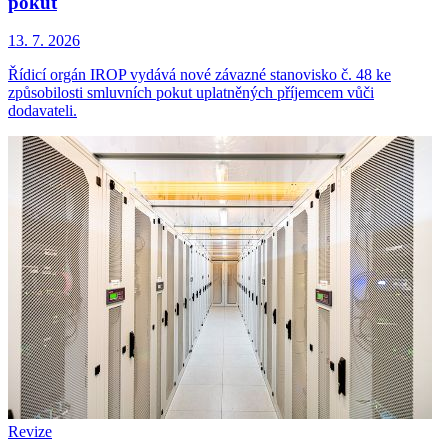
pokut
13. 7. 2026
Řídicí orgán IROP vydává nové závazné stanovisko č. 48 ke
způsobilosti smluvních pokut uplatněných příjemcem vůči
dodavateli.
Revize