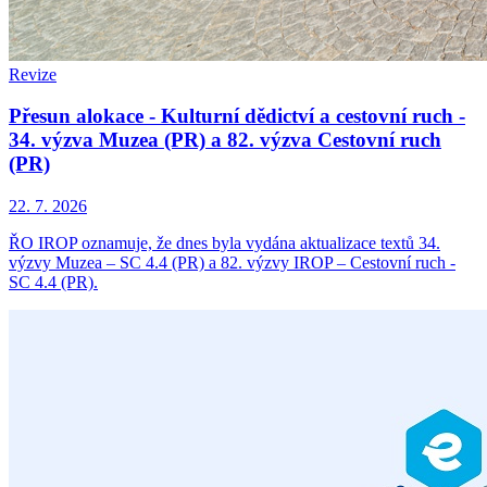
Revize
Přesun alokace - Kulturní dědictví a cestovní ruch -
34. výzva Muzea (PR) a 82. výzva Cestovní ruch
(PR)
22. 7. 2026
ŘO IROP oznamuje, že dnes byla vydána aktualizace textů 34.
výzvy Muzea – SC 4.4 (PR) a 82. výzvy IROP – Cestovní ruch -
SC 4.4 (PR).