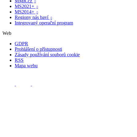
MMR.cz

MS2021+

MS2014+

Regiony nás baví

Integrovaný operační program
Web
GDPR
Prohlášení o přístupnosti
Zásady používání souborů cookie
RSS
Mapa webu