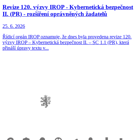
Revize 120. výzvy IROP - Kybernetická bezpečnost
II. (PR) - rozšíření oprávněných žadatelů
25. 6. 2026
Řídicí orgán IROP oznamuje, že dnes byla provedena revize 120.
výzvy IROP – Kybernetická bezpečnost II. – SC 1.1 (PR), která
přináší úpravy textu v...