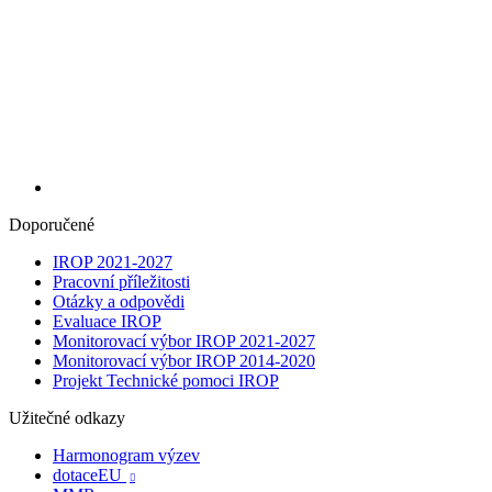
Doporučené
IROP 2021-2027
Pracovní příležitosti
Otázky a odpovědi
Evaluace IROP
Monitorovací výbor IROP 2021-2027
Monitorovací výbor IROP 2014-2020
Projekt Technické pomoci IROP
Užitečné odkazy
Harmonogram výzev
dotaceEU
