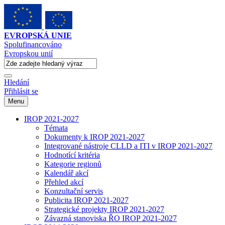
EVROPSKÁ UNIE
Spolufinancováno
Evropskou unií
Hledání
Přihlásit se
Menu
IROP 2021-2027
Témata
Dokumenty k IROP 2021-2027
Integrované nástroje CLLD a ITI v IROP 2021-2027
Hodnotící kritéria
Kategorie regionů
Kalendář akcí
Přehled akcí
Konzultační servis
Publicita IROP 2021-2027
Strategické projekty IROP 2021-2027
Závazná stanoviska ŘO IROP 2021-2027