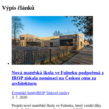
Výpis článků
Nová mateřská škola ve Fulneku podpořená z
IROP získala nominaci na Českou cenu za
architekturu
Evropské fondy
IROP
Tiskové zprávy
3. 7. 2026
Projekt nové mateřské školy ve Fulneku, který vznikl díky