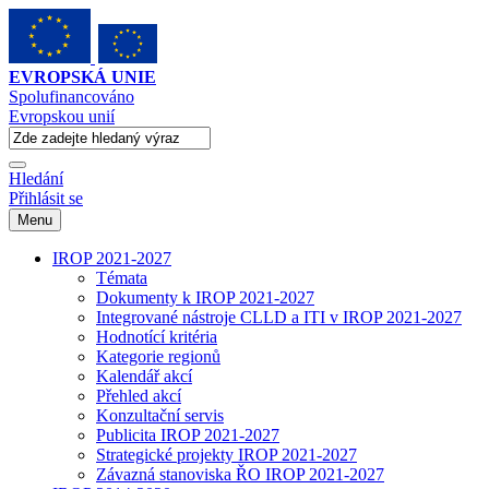
EVROPSKÁ UNIE
Spolufinancováno
Evropskou unií
Hledání
Přihlásit se
Menu
IROP 2021-2027
Témata
Dokumenty k IROP 2021-2027
Integrované nástroje CLLD a ITI v IROP 2021-2027
Hodnotící kritéria
Kategorie regionů
Kalendář akcí
Přehled akcí
Konzultační servis
Publicita IROP 2021-2027
Strategické projekty IROP 2021-2027
Závazná stanoviska ŘO IROP 2021-2027