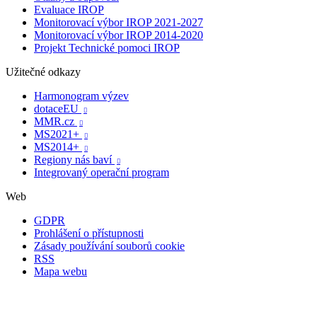
Evaluace IROP
Monitorovací výbor IROP 2021-2027
Monitorovací výbor IROP 2014-2020
Projekt Technické pomoci IROP
Užitečné odkazy
Harmonogram výzev
dotaceEU

MMR.cz

MS2021+

MS2014+

Regiony nás baví

Integrovaný operační program
Web
GDPR
Prohlášení o přístupnosti
Zásady používání souborů cookie
RSS
Mapa webu