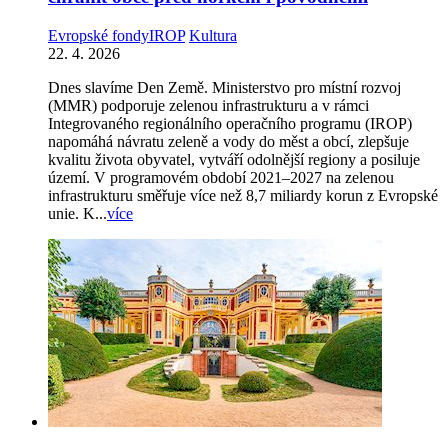
Evropské fondy
IROP
Kultura
22. 4. 2026
Dnes slavíme Den Země. Ministerstvo pro místní rozvoj
(MMR) podporuje zelenou infrastrukturu a v rámci
Integrovaného regionálního operačního programu (IROP)
napomáhá návratu zeleně a vody do měst a obcí, zlepšuje
kvalitu života obyvatel, vytváří odolnější regiony a posiluje
území. V programovém období 2021–2027 na zelenou
infrastrukturu směřuje více než 8,7 miliardy korun z Evropské
unie. K...
více