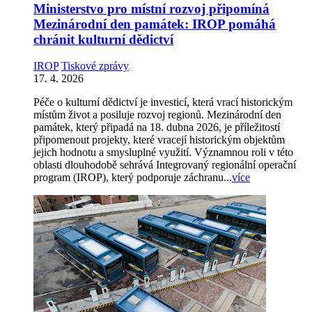
Ministerstvo pro místní rozvoj připomíná
Mezinárodní den památek: IROP pomáhá
chránit kulturní dědictví
IROP
Tiskové zprávy
17. 4. 2026
Péče o kulturní dědictví je investicí, která vrací historickým
místům život a posiluje rozvoj regionů. Mezinárodní den
památek, který připadá na 18. dubna 2026, je příležitostí
připomenout projekty, které vracejí historickým objektům
jejich hodnotu a smysluplné využití. Významnou roli v této
oblasti dlouhodobě sehrává Integrovaný regionální operační
program (IROP), který podporuje záchranu...
více