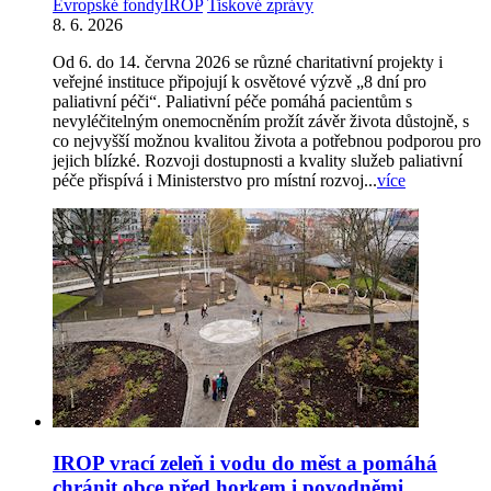
Evropské fondy
IROP
Tiskové zprávy
8. 6. 2026
Od 6. do 14. června 2026 se různé charitativní projekty i
veřejné instituce připojují k osvětové výzvě „8 dní pro
paliativní péči“. Paliativní péče pomáhá pacientům s
nevyléčitelným onemocněním prožít závěr života důstojně, s
co nejvyšší možnou kvalitou života a potřebnou podporou pro
jejich blízké. Rozvoji dostupnosti a kvality služeb paliativní
péče přispívá i Ministerstvo pro místní rozvoj...
více
IROP vrací zeleň i vodu do měst a pomáhá
chránit obce před horkem i povodněmi