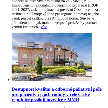
podpoře Ministerstva pro místní rozvoj (MMR) z
Integrovaného regionálního operačního programu (IROP)
2021–2027, získal nominaci na prestižní Českou cenu za
architekturu. Evropský fond pro regionální rozvoj na jeho
vznik přispěl částkou přes 84 milionů korun. Stavba je
příkladem toho, jak mohou evropské prostředky pomoci
vzniku kvalitních...
více
Dostupnost kvalitní a odborné paliativní péče
pro pacienty i jejich rodiny v celé České
republice posilují investice z MMR