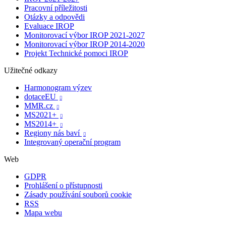
Pracovní příležitosti
Otázky a odpovědi
Evaluace IROP
Monitorovací výbor IROP 2021-2027
Monitorovací výbor IROP 2014-2020
Projekt Technické pomoci IROP
Užitečné odkazy
Harmonogram výzev
dotaceEU

MMR.cz

MS2021+

MS2014+

Regiony nás baví

Integrovaný operační program
Web
GDPR
Prohlášení o přístupnosti
Zásady používání souborů cookie
RSS
Mapa webu