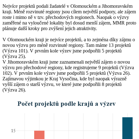
Nejvíce projektů podali žadatelé v Olomouckém a Jihomoravském
kraji. Méně rozvinuté regiony jsou cílem největší podpory, ale zájem
roste i mimo ně v tzv. přechodových regionech. Naopak o výzvy
zaměřené na vyloučené lokality byl dosud menší zájem, MMR proto
plánuje další kroky pro zvýšení jejich atraktivity.
V Olomouckém kraji je nejvíce projektů, a to zejména díky zájmu o
novou výzvu pro méně rozvinuté regiony. Tam máme 13 projektů
(Výzva 101). V prvním kole výzev jsme podpořili 5 projektů
(Výzva 25).
V Jihomoravském kraji jsme zaznamenali největší zájem o novou
výzvu pro přechodové regiony, kde registrujeme 9 projektů (Výzva
102). V prvním kole výzev jsme podpořili 5 projektů (Výzva 26).
Zajímavou výjimkou je Kraj Vysočina, kde byl naopak výrazně
vyšší zájem o starší výzvu, ve které jsme podpořili 8 projektů
(Výzva 26).