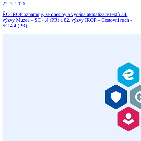
22. 7. 2026
ŘO IROP oznamuje, že dnes byla vydána aktualizace textů 34.
výzvy Muzea – SC 4.4 (PR) a 82. výzvy IROP – Cestovní ruch -
SC 4.4 (PR).