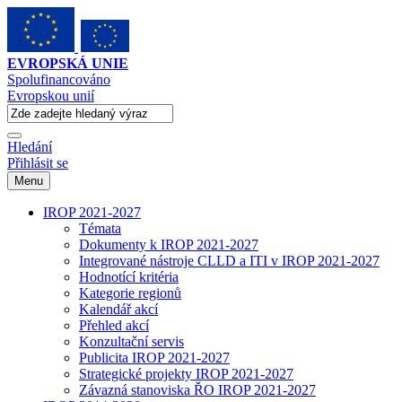
EVROPSKÁ UNIE
Spolufinancováno
Evropskou unií
Hledání
Přihlásit se
Menu
IROP 2021-2027
Témata
Dokumenty k IROP 2021-2027
Integrované nástroje CLLD a ITI v IROP 2021-2027
Hodnotící kritéria
Kategorie regionů
Kalendář akcí
Přehled akcí
Konzultační servis
Publicita IROP 2021-2027
Strategické projekty IROP 2021-2027
Závazná stanoviska ŘO IROP 2021-2027