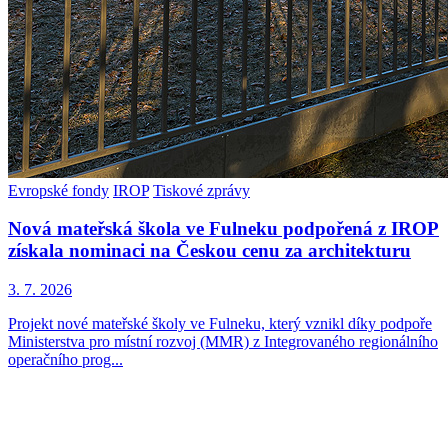
Evropské fondy
IROP
Tiskové zprávy
Nová mateřská škola ve Fulneku podpořená z IROP
získala nominaci na Českou cenu za architekturu
3. 7. 2026
Projekt nové mateřské školy ve Fulneku, který vznikl díky podpoře
Ministerstva pro místní rozvoj (MMR) z Integrovaného regionálního
operačního prog...