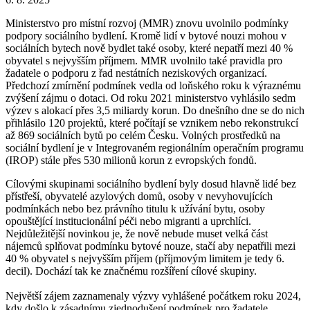
Ministerstvo pro místní rozvoj (MMR) znovu uvolnilo podmínky
podpory sociálního bydlení. Kromě lidí v bytové nouzi mohou v
sociálních bytech nově bydlet také osoby, které nepatří mezi 40 %
obyvatel s nejvyšším příjmem. MMR uvolnilo také pravidla pro
žadatele o podporu z řad nestátních neziskových organizací.
Předchozí zmírnění podmínek vedla od loňského roku k výraznému
zvýšení zájmu o dotaci. Od roku 2021 ministerstvo vyhlásilo sedm
výzev s alokací přes 3,5 miliardy korun. Do dnešního dne se do nich
přihlásilo 120 projektů, které počítají se vznikem nebo rekonstrukcí
až 869 sociálních bytů po celém Česku. Volných prostředků na
sociální bydlení je v Integrovaném regionálním operačním programu
(IROP) stále přes 530 milionů korun z evropských fondů.
Cílovými skupinami sociálního bydlení byly dosud hlavně lidé bez
přístřeší, obyvatelé azylových domů, osoby v nevyhovujících
podmínkách nebo bez právního titulu k užívání bytu, osoby
opouštějící institucionální péči nebo migranti a uprchlíci.
Nejdůležitější novinkou je, že nově nebude muset velká část
nájemců splňovat podmínku bytové nouze, stačí aby nepatřili mezi
40 % obyvatel s nejvyšším příjem (příjmovým limitem je tedy 6.
decil). Dochází tak ke značnému rozšíření cílové skupiny.
Největší zájem zaznamenaly výzvy vyhlášené počátkem roku 2024,
kdy došlo k zásadnímu zjednodušení podmínek pro žadatele.