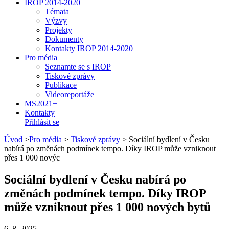
IROP 2014-2020
Témata
Výzvy
Projekty
Dokumenty
Kontakty IROP 2014-2020
Pro média
Seznamte se s IROP
Tiskové zprávy
Publikace
Videoreportáže
MS2021+
Kontakty
Přihlásit se
Úvod
>
Pro média
>
Tiskové zprávy
>
Sociální bydlení v Česku
nabírá po změnách podmínek tempo. Díky IROP může vzniknout
přes 1 000 novýc
Sociální bydlení v Česku nabírá po
změnách podmínek tempo. Díky IROP
může vzniknout přes 1 000 nových bytů
6. 8. 2025