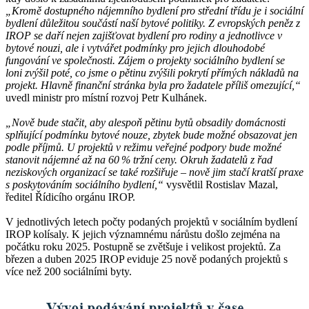
„Kromě dostupného nájemního bydlení pro střední třídu je i sociální
bydlení důležitou součástí naší bytové politiky. Z evropských peněz z
IROP se daří nejen zajišťovat bydlení pro rodiny a jednotlivce v
bytové nouzi, ale i vytvářet podmínky pro jejich dlouhodobé
fungování ve společnosti. Zájem o projekty sociálního bydlení se
loni zvýšil poté, co jsme o pětinu zvýšili pokrytí přímých nákladů na
projekt. Hlavně finanční stránka byla pro žadatele příliš omezující,“
uvedl ministr pro místní rozvoj Petr Kulhánek.
„Nově bude stačit, aby alespoň pětinu bytů obsadily domácnosti
splňující podmínku bytové nouze, zbytek bude možné obsazovat jen
podle příjmů. U projektů v režimu veřejné podpory bude možné
stanovit nájemné až na 60
% tr
žn
í ceny. Okruh
žadatel
ů z
řad
neziskov
ých organizac
í se tak
é roz
ši
řuje
– nov
ě jim sta
čí krat
ší praxe
s poskytov
án
ím soci
áln
ího bydlen
í,
“
vysvětlil Rostislav Mazal,
ředitel Řídicího orgánu IROP.
V jednotlivých letech počty podaných projektů v sociálním bydlení
IROP kolísaly. K jejich významnému nárůstu došlo zejména na
počátku roku 2025. Postupně se zvětšuje i velikost projektů. Za
březen a duben 2025 IROP eviduje 25 nově podaných projektů s
více než 200 sociálními byty.