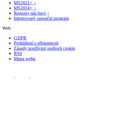
MS2021+

MS2014+

Regiony nás baví

Integrovaný operační program
Web
GDPR
Prohlášení o přístupnosti
Zásady používání souborů cookie
RSS
Mapa webu