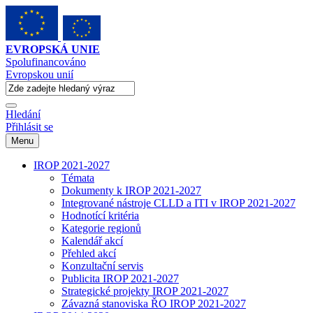
EVROPSKÁ UNIE
Spolufinancováno
Evropskou unií
Hledání
Přihlásit se
Menu
IROP 2021-2027
Témata
Dokumenty k IROP 2021-2027
Integrované nástroje CLLD a ITI v IROP 2021-2027
Hodnotící kritéria
Kategorie regionů
Kalendář akcí
Přehled akcí
Konzultační servis
Publicita IROP 2021-2027
Strategické projekty IROP 2021-2027
Závazná stanoviska ŘO IROP 2021-2027