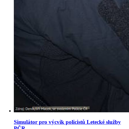
Simulátor pro výcvik policistů Letecké služby
PČR