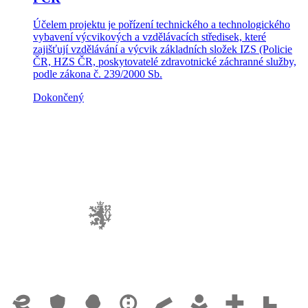
Účelem projektu je pořízení technického a technologického
vybavení výcvikových a vzdělávacích středisek, které
zajišťují vzdělávání a výcvik základních složek IZS (Policie
ČR, HZS ČR, poskytovatelé zdravotnické záchranné služby,
podle zákona č. 239/2000 Sb.
Dokončený