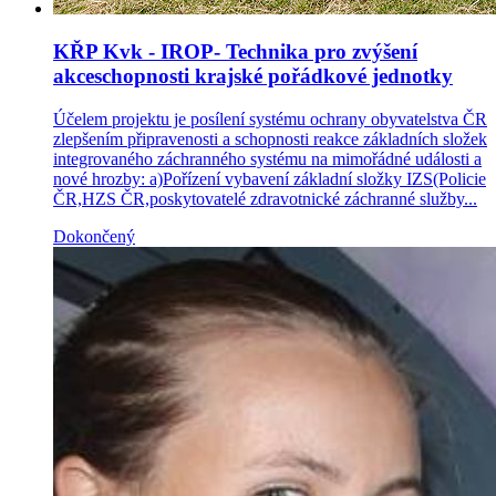
KŘP Kvk - IROP- Technika pro zvýšení
akceschopnosti krajské pořádkové jednotky
Účelem projektu je posílení systému ochrany obyvatelstva ČR
zlepšením připravenosti a schopnosti reakce základních složek
integrovaného záchranného systému na mimořádné události a
nové hrozby: a)Pořízení vybavení základní složky IZS(Policie
ČR,HZS ČR,poskytovatelé zdravotnické záchranné služby...
Dokončený