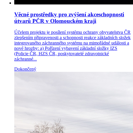
Věcné prostředky pro zvýšení akceschopnosti
útvarů PČR v Olomouckém kraji
Účelem projektu je posílení systému ochrany obyvatelstva ČR
zlepšením připravenosti a schopnosti reakce základních složek
integrovaného záchranného systému na mimořádné události a
nové hrozby: a) Pořízení vybavení základní složky IZS
(Policie ČR, HZS ČR, poskytovatelé zdravotnické
záchranné...
Dokončený