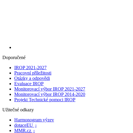
Doporučené
IROP 2021-2027
Pracovní příležitosti
Otázky a odpovědi
Evaluace IROP
Monitorovací výbor IROP 2021-2027
Monitorovací výbor IROP 2014-2020
Projekt Technické pomoci IROP
Užitečné odkazy
Harmonogram výzev
dotaceEU

MMR.cz
