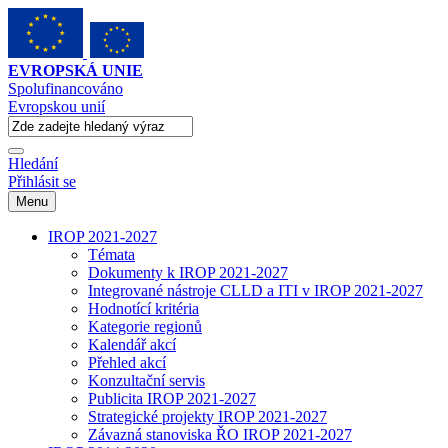
EVROPSKÁ UNIE
Spolufinancováno
Evropskou unií
Hledání
Přihlásit se
Menu
IROP 2021-2027
Témata
Dokumenty k IROP 2021-2027
Integrované nástroje CLLD a ITI v IROP 2021-2027
Hodnotící kritéria
Kategorie regionů
Kalendář akcí
Přehled akcí
Konzultační servis
Publicita IROP 2021-2027
Strategické projekty IROP 2021-2027
Závazná stanoviska ŘO IROP 2021-2027