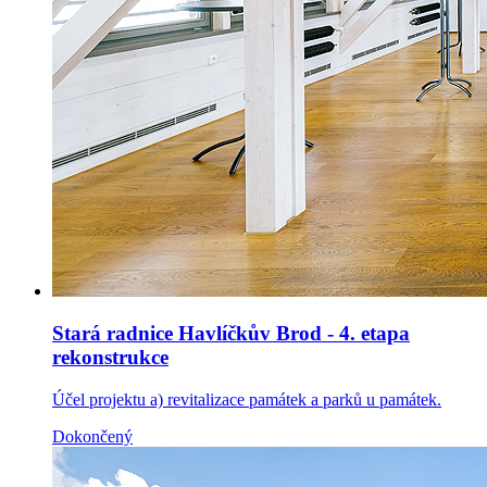
Stará radnice Havlíčkův Brod - 4. etapa
rekonstrukce
Účel projektu a) revitalizace památek a parků u památek.
Dokončený