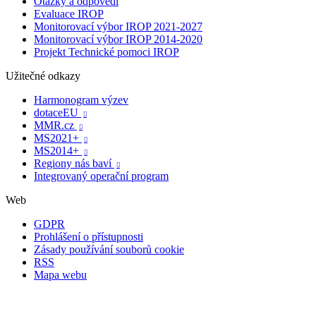
Otázky a odpovědi
Evaluace IROP
Monitorovací výbor IROP 2021-2027
Monitorovací výbor IROP 2014-2020
Projekt Technické pomoci IROP
Užitečné odkazy
Harmonogram výzev
dotaceEU

MMR.cz

MS2021+

MS2014+

Regiony nás baví

Integrovaný operační program
Web
GDPR
Prohlášení o přístupnosti
Zásady používání souborů cookie
RSS
Mapa webu