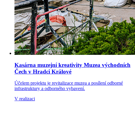
Kasárna muzejní kreativity Muzea východních
Čech v Hradci Králové
Účelem projektu je revitalizace muzea a posílení odborné
infrastruktury a odborného vybavení.
V realizaci