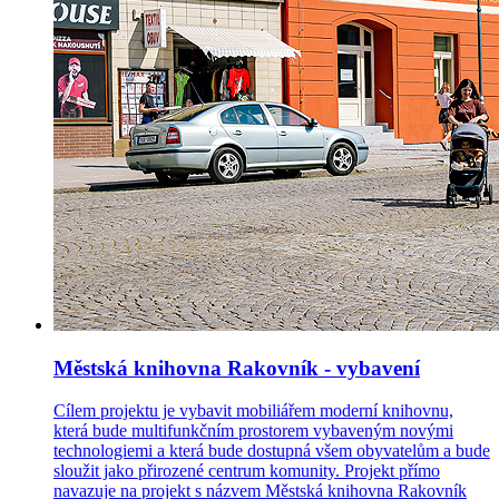
Městská knihovna Rakovník - vybavení
Cílem projektu je vybavit mobiliářem moderní knihovnu,
která bude multifunkčním prostorem vybaveným novými
technologiemi a která bude dostupná všem obyvatelům a bude
sloužit jako přirozené centrum komunity. Projekt přímo
navazuje na projekt s názvem Městská knihovna Rakovník