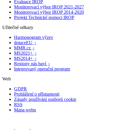
Evaluace IROP
Monitorovací výbor IROP 2021-2027
Monitorovací výbor IROP 2014-2020
Projekt Technické pomoci IROP
Užitečné odkazy
Harmonogram výzev
dotaceEU

MMR.cz

MS2021+

MS2014+

Regiony nás baví

Integrovaný operační program
Web
GDPR
Prohlášení o přístupnosti
Zásady používání souborů cookie
RSS
Mapa webu