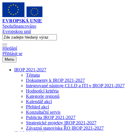
EVROPSKÁ UNIE
Spolufinancováno
Evropskou unií
Hledání
Přihlásit se
Menu
IROP 2021-2027
Témata
Dokumenty k IROP 2021-2027
Integrované nástroje CLLD a ITI v IROP 2021-2027
Hodnotící kritéria
Kategorie regionů
Kalendář akcí
Přehled akcí
Konzultační servis
Publicita IROP 2021-2027
Strategické projekty IROP 2021-2027
Závazná stanoviska ŘO IROP 2021-2027