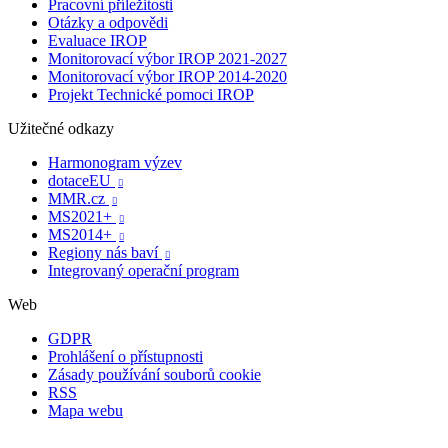
Pracovní příležitosti
Otázky a odpovědi
Evaluace IROP
Monitorovací výbor IROP 2021-2027
Monitorovací výbor IROP 2014-2020
Projekt Technické pomoci IROP
Užitečné odkazy
Harmonogram výzev
dotaceEU

MMR.cz

MS2021+

MS2014+

Regiony nás baví

Integrovaný operační program
Web
GDPR
Prohlášení o přístupnosti
Zásady používání souborů cookie
RSS
Mapa webu