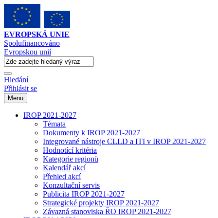
EVROPSKÁ UNIE
Spolufinancováno
Evropskou unií
Hledání
Přihlásit se
Menu
IROP 2021-2027
Témata
Dokumenty k IROP 2021-2027
Integrované nástroje CLLD a ITI v IROP 2021-2027
Hodnotící kritéria
Kategorie regionů
Kalendář akcí
Přehled akcí
Konzultační servis
Publicita IROP 2021-2027
Strategické projekty IROP 2021-2027
Závazná stanoviska ŘO IROP 2021-2027