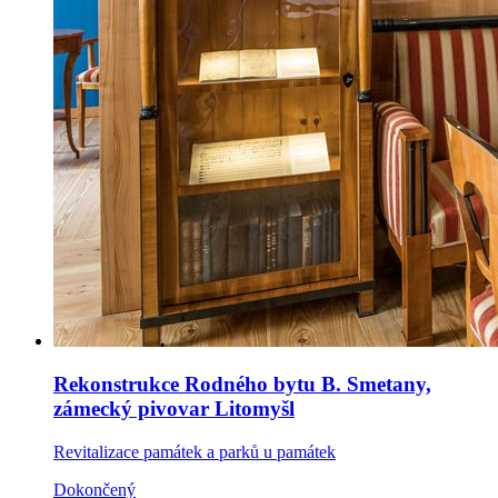
Rekonstrukce Rodného bytu B. Smetany,
zámecký pivovar Litomyšl
Revitalizace památek a parků u památek
Dokončený