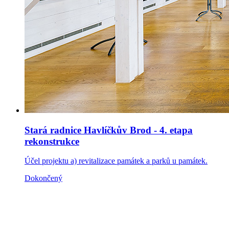
Stará radnice Havlíčkův Brod - 4. etapa
rekonstrukce
Účel projektu a) revitalizace památek a parků u památek.
Dokončený