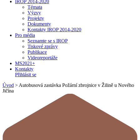
IROP 2014-2020
Témata
Výzvy
Projekty
Dokumenty
Kontakty IROP 2014-2020
Pro média
Seznamte se s IROP
Tiskové zprávy
Publikace
Videoreportáže
MS2021+
Kontakty
Přihlásit se
Úvod
>
Autobusová zastávka Požární zbrojnice v Žilině u Nového
Jičína