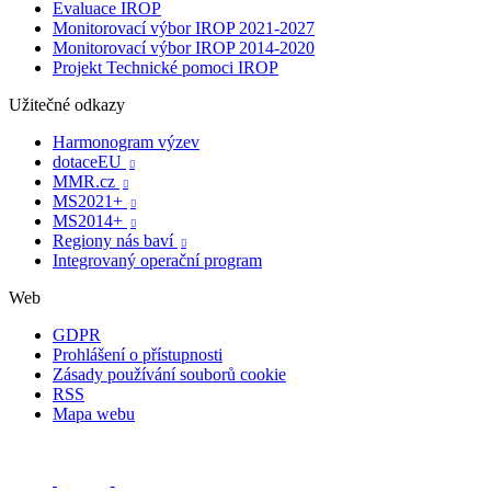
Evaluace IROP
Monitorovací výbor IROP 2021-2027
Monitorovací výbor IROP 2014-2020
Projekt Technické pomoci IROP
Užitečné odkazy
Harmonogram výzev
dotaceEU

MMR.cz

MS2021+

MS2014+

Regiony nás baví

Integrovaný operační program
Web
GDPR
Prohlášení o přístupnosti
Zásady používání souborů cookie
RSS
Mapa webu