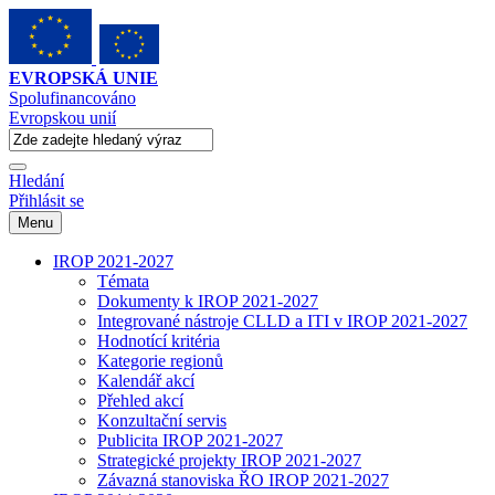
EVROPSKÁ UNIE
Spolufinancováno
Evropskou unií
Hledání
Přihlásit se
Menu
IROP 2021-2027
Témata
Dokumenty k IROP 2021-2027
Integrované nástroje CLLD a ITI v IROP 2021-2027
Hodnotící kritéria
Kategorie regionů
Kalendář akcí
Přehled akcí
Konzultační servis
Publicita IROP 2021-2027
Strategické projekty IROP 2021-2027
Závazná stanoviska ŘO IROP 2021-2027