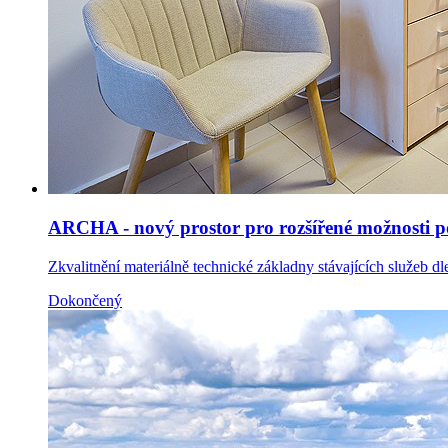
ARCHA - nový prostor pro rozšířené možnosti po
Zkvalitnění materiálně technické základny stávajících služeb dl
Dokončený