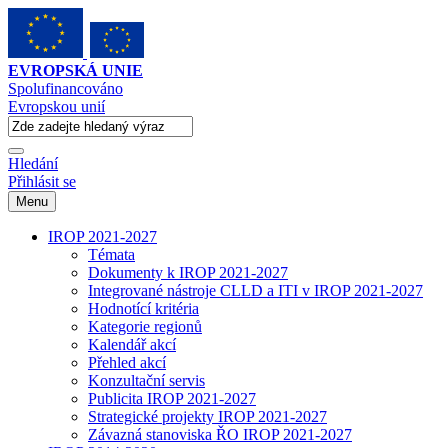
EVROPSKÁ UNIE
Spolufinancováno
Evropskou unií
Hledání
Přihlásit se
Menu
IROP 2021-2027
Témata
Dokumenty k IROP 2021-2027
Integrované nástroje CLLD a ITI v IROP 2021-2027
Hodnotící kritéria
Kategorie regionů
Kalendář akcí
Přehled akcí
Konzultační servis
Publicita IROP 2021-2027
Strategické projekty IROP 2021-2027
Závazná stanoviska ŘO IROP 2021-2027