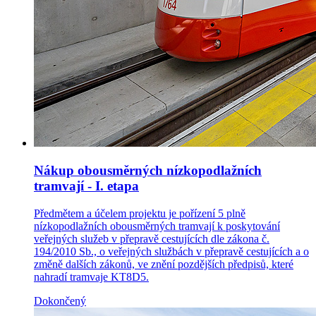
Nákup obousměrných nízkopodlažních
tramvají - I. etapa
Předmětem a účelem projektu je pořízení 5 plně
nízkopodlažních obousměrných tramvají k poskytování
veřejných služeb v přepravě cestujících dle zákona č.
194/2010 Sb., o veřejných službách v přepravě cestujících a o
změně dalších zákonů, ve znění pozdějších předpisů, které
nahradí tramvaje KT8D5.
Dokončený