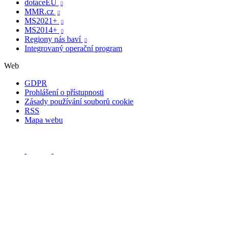
dotaceEU

MMR.cz

MS2021+

MS2014+

Regiony nás baví

Integrovaný operační program
Web
GDPR
Prohlášení o přístupnosti
Zásady používání souborů cookie
RSS
Mapa webu