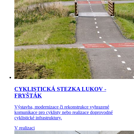
CYKLISTICKÁ STEZKA LUKOV -
FRYŠTÁK
Výstavba, modernizace či rekonstrukce vyhrazené
komunikace pro cyklisty nebo realizace doprovodné
cyklistické infrastruktury.
V realizaci