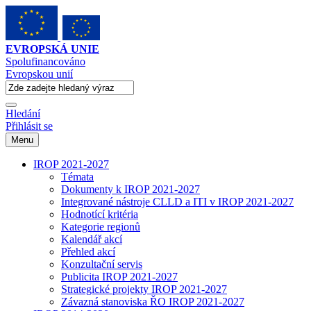
EVROPSKÁ UNIE
Spolufinancováno
Evropskou unií
Hledání
Přihlásit se
Menu
IROP 2021-2027
Témata
Dokumenty k IROP 2021-2027
Integrované nástroje CLLD a ITI v IROP 2021-2027
Hodnotící kritéria
Kategorie regionů
Kalendář akcí
Přehled akcí
Konzultační servis
Publicita IROP 2021-2027
Strategické projekty IROP 2021-2027
Závazná stanoviska ŘO IROP 2021-2027