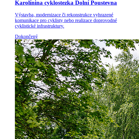
Karolínina cyklostezka Dolní Poustevna
Výstavba, modernizace či rekonstrukce vyhrazené
komunikace pro cyklisty nebo realizace doprovodné
cyklistické infrastruktury.
Dokončený