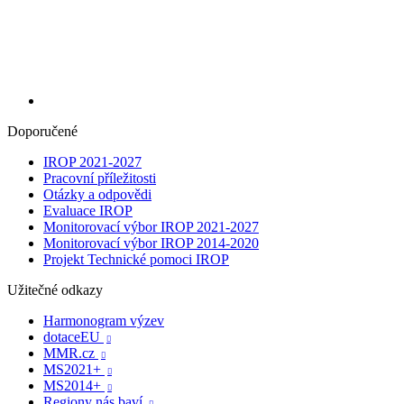
Doporučené
IROP 2021-2027
Pracovní příležitosti
Otázky a odpovědi
Evaluace IROP
Monitorovací výbor IROP 2021-2027
Monitorovací výbor IROP 2014-2020
Projekt Technické pomoci IROP
Užitečné odkazy
Harmonogram výzev
dotaceEU

MMR.cz

MS2021+

MS2014+

Regiony nás baví
