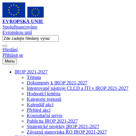
EVROPSKÁ UNIE
Spolufinancováno
Evropskou unií
Hledání
Přihlásit se
Menu
IROP 2021-2027
Témata
Dokumenty k IROP 2021-2027
Integrované nástroje CLLD a ITI v IROP 2021-2027
Hodnotící kritéria
Kategorie regionů
Kalendář akcí
Přehled akcí
Konzultační servis
Publicita IROP 2021-2027
Strategické projekty IROP 2021-2027
Závazná stanoviska ŘO IROP 2021-2027