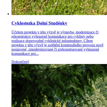
Cyklostezka Dolní Studénky
Účelem projektu v této výzvě je výstavba, modernizace či
rekonstrukce vyhrazené komunikace pro cyklisty nebo
realizace doprovodné cyklistické infrastruktury. Cílem
projektu v této výzvě je zajištění kontinuálního provozu nově
postavené, zmodernizované či zrekonstruované vyhrazené
komunikace pro...
Dokončený