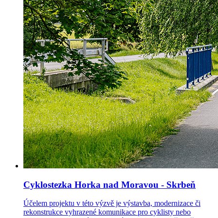
Cyklostezka Horka nad Moravou - Skrbeň
Účelem projektu v této výzvě je výstavba, modernizace či
rekonstrukce vyhrazené komunikace pro cyklisty nebo