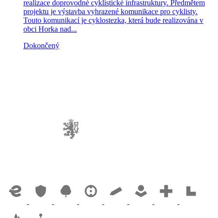
realizace doprovodné cyklistické infrastruktury. Předmětem
projektu je výstavba vyhrazené komunikace pro cyklisty.
Touto komunikací je cyklostezka, která bude realizována v
obci Horka nad...
Dokončený