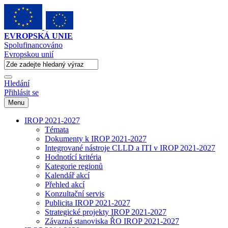
EVROPSKÁ UNIE
Spolufinancováno
Evropskou unií
Hledání
Přihlásit se
Menu
IROP 2021-2027
Témata
Dokumenty k IROP 2021-2027
Integrované nástroje CLLD a ITI v IROP 2021-2027
Hodnotící kritéria
Kategorie regionů
Kalendář akcí
Přehled akcí
Konzultační servis
Publicita IROP 2021-2027
Strategické projekty IROP 2021-2027
Závazná stanoviska ŘO IROP 2021-2027