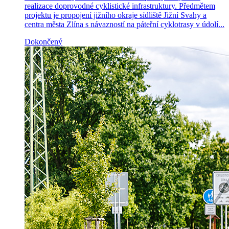
realizace doprovodné cyklistické infrastruktury. Předmětem
projektu je propojení jižního okraje sídliště Jižní Svahy a
centra města Zlína s návazností na páteřní cyklotrasy v údolí...
Dokončený