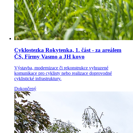
Cyklostezka Rokytenka, 1. část - za areálem
ČS, Firmy Vasmo a JH kovo
Výstavba, modernizace či rekonstrukce vyhrazené
komunikace pro cyklisty nebo realizace doprovodné
cyklistické infrastruktury.
Dokončený