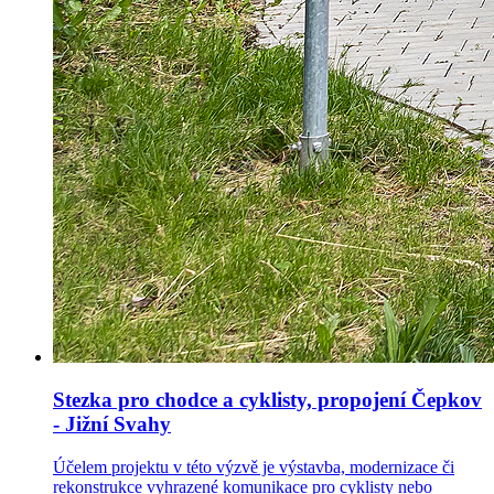
Stezka pro chodce a cyklisty, propojení Čepkov
- Jižní Svahy
Účelem projektu v této výzvě je výstavba, modernizace či
rekonstrukce vyhrazené komunikace pro cyklisty nebo