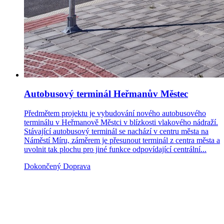
Autobusový terminál Heřmanův Městec
Předmětem projektu je vybudování nového autobusového
terminálu v Heřmanově Městci v blízkosti vlakového nádraží.
Stávající autobusový terminál se nachází v centru města na
Náměstí Míru, záměrem je přesunout terminál z centra města a
uvolnit tak plochu pro jiné funkce odpovídající centrální...
Dokončený
Doprava