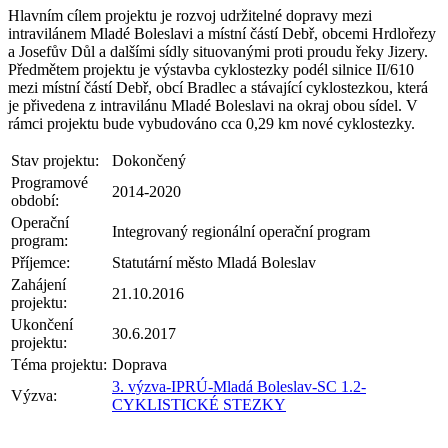
Hlavním cílem projektu je rozvoj udržitelné dopravy mezi
intravilánem Mladé Boleslavi a místní částí Debř, obcemi Hrdlořezy
a Josefův Důl a dalšími sídly situovanými proti proudu řeky Jizery.
Předmětem projektu je výstavba cyklostezky podél silnice II/610
mezi místní částí Debř, obcí Bradlec a stávající cyklostezkou, která
je přivedena z intravilánu Mladé Boleslavi na okraj obou sídel. V
rámci projektu bude vybudováno cca 0,29 km nové cyklostezky.
Stav projektu:
Dokončený
Programové
2014-2020
období:
Operační
Integrovaný regionální operační program
program:
Příjemce:
Statutární město Mladá Boleslav
Zahájení
21.10.2016
projektu:
Ukončení
30.6.2017
projektu:
Téma projektu:
Doprava
3. výzva-IPRÚ-Mladá Boleslav-SC 1.2-
Výzva:
CYKLISTICKÉ STEZKY