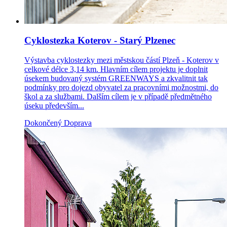
Cyklostezka Koterov - Starý Plzenec
Výstavba cyklostezky mezi městskou částí Plzeň - Koterov v
celkové délce 3,14 km. Hlavním cílem projektu je doplnit
úsekem budovaný systém GREENWAYS a zkvalitnit tak
podmínky pro dojezd obyvatel za pracovními možnostmi, do
škol a za službami. Dalším cílem je v případě předmětného
úseku především...
Dokončený
Doprava