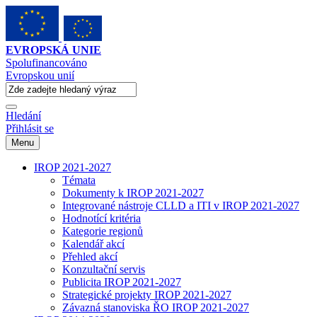
EVROPSKÁ UNIE
Spolufinancováno
Evropskou unií
Hledání
Přihlásit se
Menu
IROP 2021-2027
Témata
Dokumenty k IROP 2021-2027
Integrované nástroje CLLD a ITI v IROP 2021-2027
Hodnotící kritéria
Kategorie regionů
Kalendář akcí
Přehled akcí
Konzultační servis
Publicita IROP 2021-2027
Strategické projekty IROP 2021-2027
Závazná stanoviska ŘO IROP 2021-2027