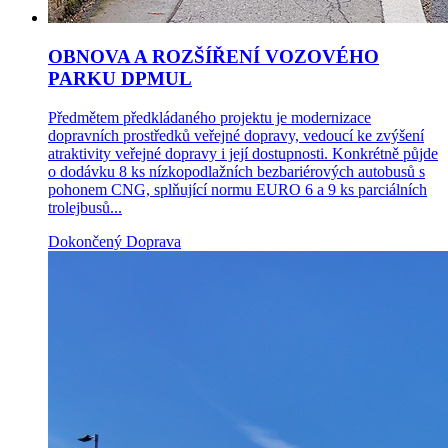
OBNOVA A ROZŠÍŘENÍ VOZOVÉHO
PARKU DPMUL
Předmětem předkládaného projektu je modernizace
dopravních prostředků veřejné dopravy, vedoucí ke zvýšení
atraktivity veřejné dopravy i její dostupnosti. Konkrétně půjde
o dodávku 8 ks nízkopodlažních bezbariérových autobusů s
pohonem CNG, splňující normu EURO 6 a 9 ks parciálních
trolejbusů...
Dokončený
Doprava