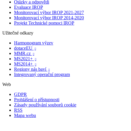
Otázky a odpovědi
Evaluace IROP
Monitorovací výbor IROP 2021-2027
Monitorovací výbor IROP 2014-2020
Projekt Technické pomoci IROP
Užitečné odkazy
Harmonogram výzev
dotaceEU

MMR.cz

MS2021+

MS2014+

Regiony nás baví

Integrovaný operační program
Web
GDPR
Prohlášení o přístupnosti
Zásady používání souborů cookie
RSS
Mapa webu