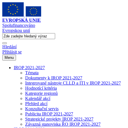
EVROPSKÁ UNIE
Spolufinancováno
Evropskou unií
Hledání
Přihlásit se
Menu
IROP 2021-2027
Témata
Dokumenty k IROP 2021-2027
Integrované nástroje CLLD a ITI v IROP 2021-2027
Hodnotící kritéria
Kategorie regionů
Kalendář akcí
Přehled akcí
Konzultační servis
Publicita IROP 2021-2027
Strategické projekty IROP 2021-2027
Závazná stanoviska ŘO IROP 2021-2027