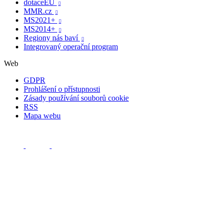
dotaceEU

MMR.cz

MS2021+

MS2014+

Regiony nás baví

Integrovaný operační program
Web
GDPR
Prohlášení o přístupnosti
Zásady používání souborů cookie
RSS
Mapa webu