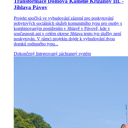
Transformace Domova Kamélie Křižanov III. -
Jihlava Pávov
Projekt spočívá ve vybudování zázemí pro poskytování
pobytových sociálních služeb komunitního typu pro osoby s
kombinovaným postižením v Jihlavě v Pávově, kde v
současnosti ani v celém okrese Jihlava tento typ služby není
poskytován. V rámci projektu dojde k vybudování dvou
domků rodinného typu...
Dokončený
Integrovaný záchranný systém