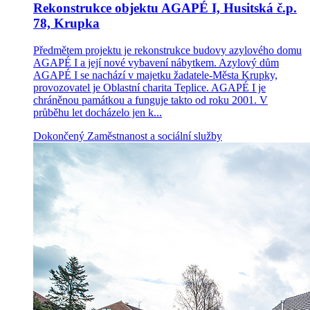
Rekonstrukce objektu AGAPÉ I, Husitská č.p.
78, Krupka
Předmětem projektu je rekonstrukce budovy azylového domu
AGAPÉ I a její nové vybavení nábytkem. Azylový dům
AGAPÉ I se nachází v majetku žadatele-Města Krupky,
provozovatel je Oblastní charita Teplice. AGAPÉ I je
chráněnou památkou a funguje takto od roku 2001. V
průběhu let docházelo jen k...
Dokončený
Zaměstnanost a sociální služby