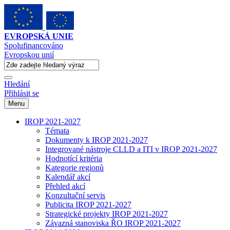
EVROPSKÁ UNIE
Spolufinancováno
Evropskou unií
Hledání
Přihlásit se
Menu
IROP 2021-2027
Témata
Dokumenty k IROP 2021-2027
Integrované nástroje CLLD a ITI v IROP 2021-2027
Hodnotící kritéria
Kategorie regionů
Kalendář akcí
Přehled akcí
Konzultační servis
Publicita IROP 2021-2027
Strategické projekty IROP 2021-2027
Závazná stanoviska ŘO IROP 2021-2027