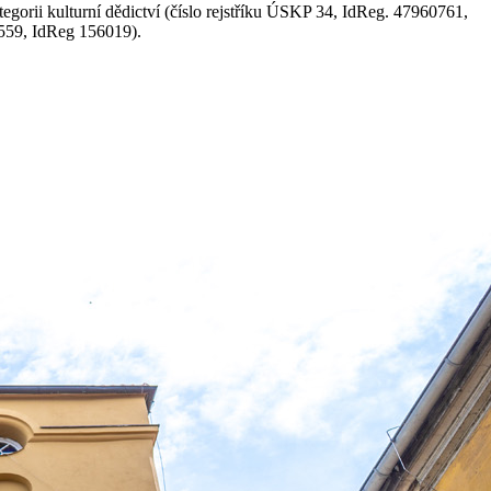
gorii kulturní dědictví (číslo rejstříku ÚSKP 34, IdReg. 47960761,
1559, IdReg 156019).