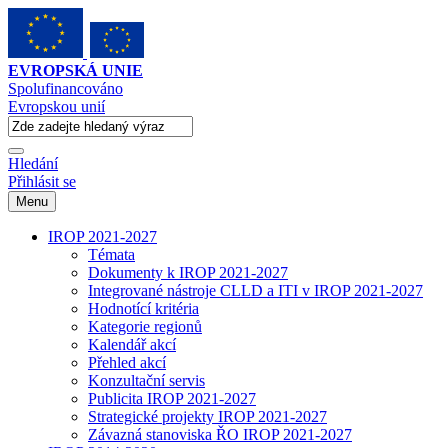
EVROPSKÁ UNIE
Spolufinancováno
Evropskou unií
Hledání
Přihlásit se
Menu
IROP 2021-2027
Témata
Dokumenty k IROP 2021-2027
Integrované nástroje CLLD a ITI v IROP 2021-2027
Hodnotící kritéria
Kategorie regionů
Kalendář akcí
Přehled akcí
Konzultační servis
Publicita IROP 2021-2027
Strategické projekty IROP 2021-2027
Závazná stanoviska ŘO IROP 2021-2027