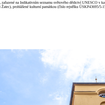
tci, zařazené na Indikativním seznamu světového dědictví UNESCO v kate
 Žatec), prohlášené kulturní památkou (číslo rejstříku ÚSKP43695/5-