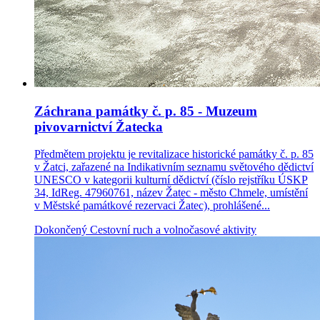
Záchrana památky č. p. 85 - Muzeum
pivovarnictví Žatecka
Předmětem projektu je revitalizace historické památky č. p. 85
v Žatci, zařazené na Indikativním seznamu světového dědictví
UNESCO v kategorii kulturní dědictví (číslo rejstříku ÚSKP
34, IdReg. 47960761, název Žatec - město Chmele, umístění
v Městské památkové rezervaci Žatec), prohlášené...
Dokončený
Cestovní ruch a volnočasové aktivity