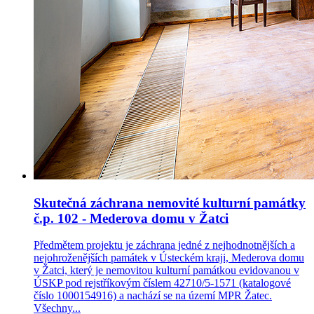
Skutečná záchrana nemovité kulturní památky
č.p. 102 - Mederova domu v Žatci
Předmětem projektu je záchrana jedné z nejhodnotnějších a
nejohroženějších památek v Ústeckém kraji, Mederova domu
v Žatci, který je nemovitou kulturní památkou evidovanou v
ÚSKP pod rejstříkovým číslem 42710/5-1571 (katalogové
číslo 1000154916) a nachází se na území MPR Žatec.
Všechny...