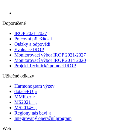
Doporučené
IROP 2021-2027
Pracovní příležitosti
Otázky a odpovědi
Evaluace IROP
Monitorovací výbor IROP 2021-2027
Monitorovací výbor IROP 2014-2020
Projekt Technické pomoci IROP
Užitečné odkazy
Harmonogram výzev
dotaceEU

MMR.cz

MS2021+

MS2014+

Regiony nás baví

Integrovaný operační program
Web