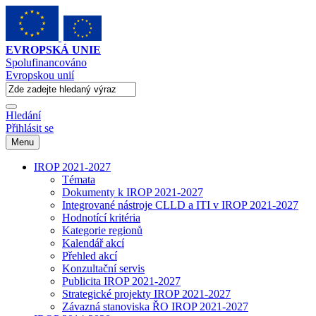
EVROPSKÁ UNIE
Spolufinancováno
Evropskou unií
Hledání
Přihlásit se
Menu
IROP 2021-2027
Témata
Dokumenty k IROP 2021-2027
Integrované nástroje CLLD a ITI v IROP 2021-2027
Hodnotící kritéria
Kategorie regionů
Kalendář akcí
Přehled akcí
Konzultační servis
Publicita IROP 2021-2027
Strategické projekty IROP 2021-2027
Závazná stanoviska ŘO IROP 2021-2027