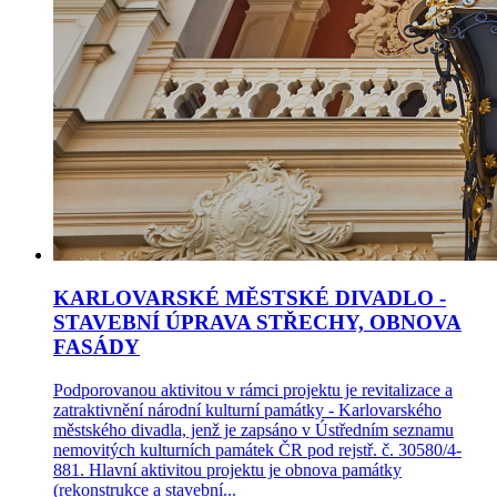
KARLOVARSKÉ MĚSTSKÉ DIVADLO -
STAVEBNÍ ÚPRAVA STŘECHY, OBNOVA
FASÁDY
Podporovanou aktivitou v rámci projektu je revitalizace a
zatraktivnění národní kulturní památky - Karlovarského
městského divadla, jenž je zapsáno v Ústředním seznamu
nemovitých kulturních památek ČR pod rejstř. č. 30580/4-
881. Hlavní aktivitou projektu je obnova památky
(rekonstrukce a stavební...