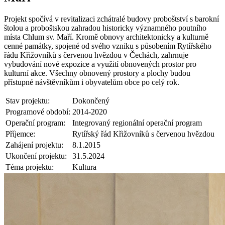
Projekt spočívá v revitalizaci zchátralé budovy proboštství s barokní
štolou a proboštskou zahradou historicky významného poutního
místa Chlum sv. Maří. Kromě obnovy architektonicky a kulturně
cenné památky, spojené od svého vzniku s působením Rytířského
řádu Křižovníků s červenou hvězdou v Čechách, zahrnuje
vybudování nové expozice a využití obnovených prostor pro
kulturní akce. Všechny obnovený prostory a plochy budou
přístupné návštěvníkům i obyvatelům obce po celý rok.
Stav projektu:
Dokončený
Programové období:
2014-2020
Operační program:
Integrovaný regionální operační program
Příjemce:
Rytířský řád Křižovníků s červenou hvězdou
Zahájení projektu:
8.1.2015
Ukončení projektu:
31.5.2024
Téma projektu:
Kultura