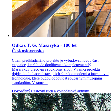
Odkaz T. G. Masaryka - 100 let
Československa
Cílem předkládaného projektu je vybudovat novou část
expozice, která bude doplňovat a kompletovat celý
Masarykův pracovní i soukromý život. V rámci projektu
dojde i k obohacení stávajících sbírek o moderní a interaktivní
technologie, které budou odpovídat současným muzejním
standardům. V rámci...
Dokončený
Cestovní ruch a volnočasové aktivity