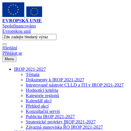
EVROPSKÁ UNIE
Spolufinancováno
Evropskou unií
Hledání
Přihlásit se
Menu
IROP 2021-2027
Témata
Dokumenty k IROP 2021-2027
Integrované nástroje CLLD a ITI v IROP 2021-2027
Hodnotící kritéria
Kategorie regionů
Kalendář akcí
Přehled akcí
Konzultační servis
Publicita IROP 2021-2027
Strategické projekty IROP 2021-2027
Závazná stanoviska ŘO IROP 2021-2027