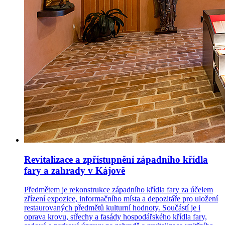
Revitalizace a zpřístupnění západního křídla
fary a zahrady v Kájově
Předmětem je rekonstrukce západního křídla fary za účelem
zřízení expozice, informačního místa a depozitáře pro uložení
restaurovaných předmětů kulturní hodnoty. Součástí je i
oprava krovu, střechy a fasády hospodářského křídla fary,