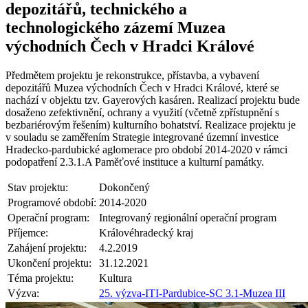
depozitářů, technického a
technologického zázemí Muzea
východních Čech v Hradci Králové
Předmětem projektu je rekonstrukce, přístavba, a vybavení
depozitářů Muzea východních Čech v Hradci Králové, které se
nachází v objektu tzv. Gayerových kasáren. Realizací projektu bude
dosaženo zefektivnění, ochrany a využití (včetně zpřístupnění s
bezbariérovým řešením) kulturního bohatství. Realizace projektu je
v souladu se zaměřením Strategie integrované územní investice
Hradecko-pardubické aglomerace pro období 2014-2020 v rámci
podopatření 2.3.1.A Paměťové instituce a kulturní památky.
Stav projektu:
Dokončený
Programové období:
2014-2020
Operační program:
Integrovaný regionální operační program
Příjemce:
Královéhradecký kraj
Zahájení projektu:
4.2.2019
Ukončení projektu:
31.12.2021
Téma projektu:
Kultura
Výzva:
25. výzva-ITI-Pardubice-SC 3.1-Muzea III