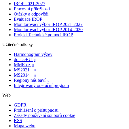
IROP 2021-2027
Pracovní příležitosti
Otázky a odpovědi
Evaluace IROP
Monitorovací výbor IROP 2021-2027
Monitorovací výbor IROP 2014-2020
Projekt Technické pomoci IROP
Užitečné odkazy
Harmonogram výzev
dotaceEU

MMR.cz

MS2021+

MS2014+

Regiony nás baví

Integrovaný operační program
Web
GDPR
Prohlášení o přístupnosti
Zásady používání souborů cookie
RSS
Mapa webu