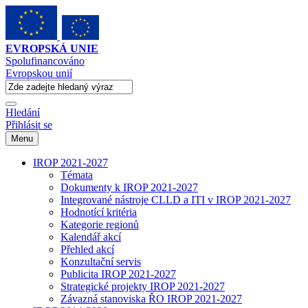
EVROPSKÁ UNIE
Spolufinancováno
Evropskou unií
Hledání
Přihlásit se
Menu
IROP 2021-2027
Témata
Dokumenty k IROP 2021-2027
Integrované nástroje CLLD a ITI v IROP 2021-2027
Hodnotící kritéria
Kategorie regionů
Kalendář akcí
Přehled akcí
Konzultační servis
Publicita IROP 2021-2027
Strategické projekty IROP 2021-2027
Závazná stanoviska ŘO IROP 2021-2027