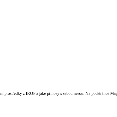
nční prostředky z IROP a jaké přínosy s sebou nesou. Na podstránce M
567
862
1032
1652
1124
474
1858
262
884
1149
1343
763
1064
803