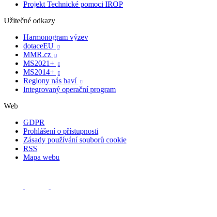
Projekt Technické pomoci IROP
Užitečné odkazy
Harmonogram výzev
dotaceEU

MMR.cz

MS2021+

MS2014+

Regiony nás baví

Integrovaný operační program
Web
GDPR
Prohlášení o přístupnosti
Zásady používání souborů cookie
RSS
Mapa webu