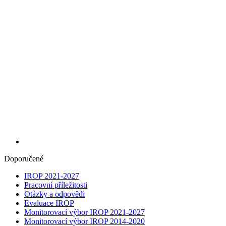
Doporučené
IROP 2021-2027
Pracovní příležitosti
Otázky a odpovědi
Evaluace IROP
Monitorovací výbor IROP 2021-2027
Monitorovací výbor IROP 2014-2020