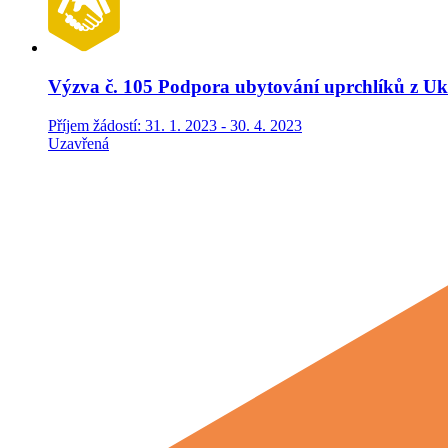
Výzva č. 105 Podpora ubytování uprchlíků z Uk
Příjem žádostí: 31. 1. 2023 - 30. 4. 2023
Uzavřená