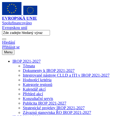
EVROPSKÁ UNIE
Spolufinancováno
Evropskou unií
Hledání
Přihlásit se
Menu
IROP 2021-2027
Témata
Dokumenty k IROP 2021-2027
Integrované nástroje CLLD a ITI v IROP 2021-2027
Hodnotící kritéria
Kategorie regionů
Kalendář akcí
Přehled akcí
Konzultační servis
Publicita IROP 2021-2027
Strategické projekty IROP 2021-2027
Závazná stanoviska ŘO IROP 2021-2027