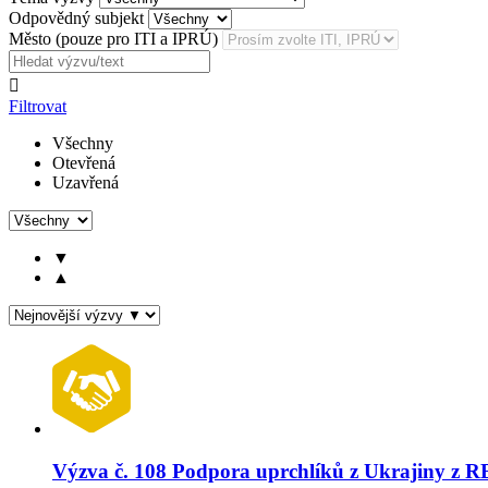
Odpovědný subjekt
Město (pouze pro ITI a IPRÚ)

Filtrovat
Všechny
Otevřená
Uzavřená
▼
▲
Výzva č. 108 Podpora uprchlíků z Ukrajiny z