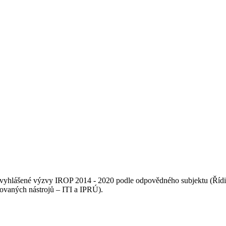
vé vyhlášené výzvy IROP 2014 - 2020 podle odpovědného subjektu (Říd
ovaných nástrojů – ITI a IPRÚ).