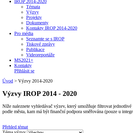
IROP 2014-2020
Témata
Výzvy
Projekty
Dokumenty
Kontakty IROP 2014-2020
Pro média
Seznamte se s IROP
Tiskové zprávy
Publikace
Videoreportáže
MS2021+
Kontakty
Přihlásit se
Úvod
>
Výzvy 2014-2020
Výzvy IROP 2014 - 2020
Níže naleznete vyhledávač výzev, který umožňuje filtrovat jednotli
podle města, kam má být finanční podpora směřována (pouze u integr
Přehled témat
Téma výzvy