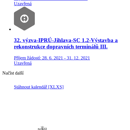
Uzavřená
32. výzva-IPRÚ-Jihlava-SC 1.2-Výstavba a
rekonstrukce dopravních terminálů III.
Příjem žádostí: 28. 6. 2021 - 31. 12. 2021
Uzavřená
Načíst další
Stáhnout kalendář
[XLXS]