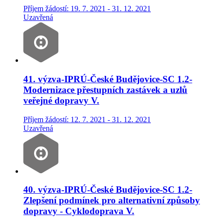
Příjem žádostí: 19. 7. 2021 - 31. 12. 2021
Uzavřená
41. výzva-IPRÚ-České Budějovice-SC 1.2-
Modernizace přestupních zastávek a uzlů
veřejné dopravy V.
Příjem žádostí: 12. 7. 2021 - 31. 12. 2021
Uzavřená
40. výzva-IPRÚ-České Budějovice-SC 1.2-
Zlepšení podmínek pro alternativní způsoby
dopravy - Cyklodoprava V.