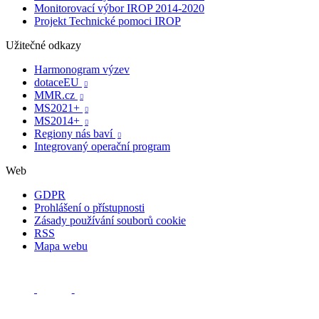
Monitorovací výbor IROP 2014-2020
Projekt Technické pomoci IROP
Užitečné odkazy
Harmonogram výzev
dotaceEU

MMR.cz

MS2021+

MS2014+

Regiony nás baví

Integrovaný operační program
Web
GDPR
Prohlášení o přístupnosti
Zásady používání souborů cookie
RSS
Mapa webu