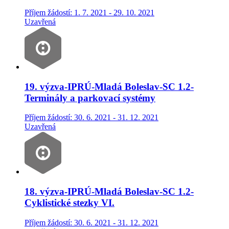
Příjem žádostí: 1. 7. 2021 - 29. 10. 2021
Uzavřená
19. výzva-IPRÚ-Mladá Boleslav-SC 1.2-
Terminály a parkovací systémy
Příjem žádostí: 30. 6. 2021 - 31. 12. 2021
Uzavřená
18. výzva-IPRÚ-Mladá Boleslav-SC 1.2-
Cyklistické stezky VI.
Příjem žádostí: 30. 6. 2021 - 31. 12. 2021