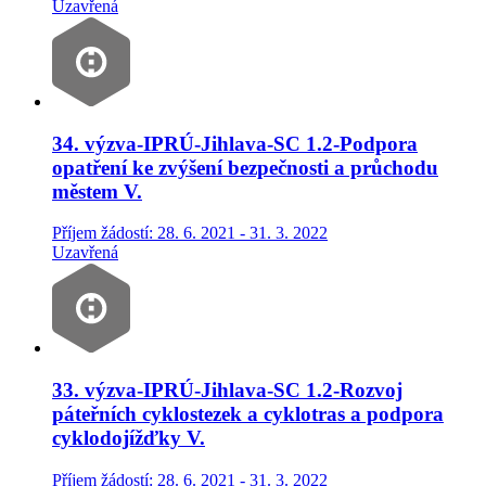
Uzavřená
34. výzva-IPRÚ-Jihlava-SC 1.2-Podpora
opatření ke zvýšení bezpečnosti a průchodu
městem V.
Příjem žádostí: 28. 6. 2021 - 31. 3. 2022
Uzavřená
33. výzva-IPRÚ-Jihlava-SC 1.2-Rozvoj
páteřních cyklostezek a cyklotras a podpora
cyklodojížďky V.
Příjem žádostí: 28. 6. 2021 - 31. 3. 2022