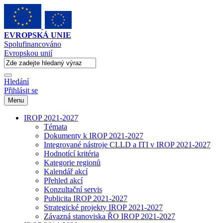
EVROPSKÁ UNIE
Spolufinancováno
Evropskou unií
Hledání
Přihlásit se
Menu
IROP 2021-2027
Témata
Dokumenty k IROP 2021-2027
Integrované nástroje CLLD a ITI v IROP 2021-2027
Hodnotící kritéria
Kategorie regionů
Kalendář akcí
Přehled akcí
Konzultační servis
Publicita IROP 2021-2027
Strategické projekty IROP 2021-2027
Závazná stanoviska ŘO IROP 2021-2027