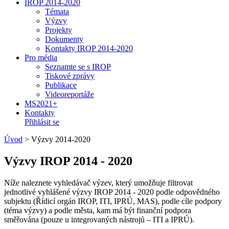
IROP 2014-2020
Témata
Výzvy
Projekty
Dokumenty
Kontakty IROP 2014-2020
Pro média
Seznamte se s IROP
Tiskové zprávy
Publikace
Videoreportáže
MS2021+
Kontakty
Přihlásit se
Úvod
>
Výzvy 2014-2020
Výzvy IROP 2014 - 2020
Níže naleznete vyhledávač výzev, který umožňuje filtrovat
jednotlivé vyhlášené výzvy IROP 2014 - 2020 podle odpovědného
subjektu (Řídicí orgán IROP, ITI, IPRÚ, MAS), podle cíle podpory
(téma výzvy) a podle města, kam má být finanční podpora
směřována (pouze u integrovaných nástrojů – ITI a IPRÚ).