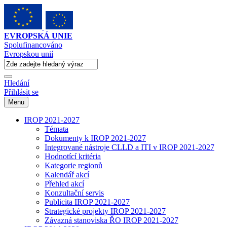
EVROPSKÁ UNIE
Spolufinancováno
Evropskou unií
Hledání
Přihlásit se
Menu
IROP 2021-2027
Témata
Dokumenty k IROP 2021-2027
Integrované nástroje CLLD a ITI v IROP 2021-2027
Hodnotící kritéria
Kategorie regionů
Kalendář akcí
Přehled akcí
Konzultační servis
Publicita IROP 2021-2027
Strategické projekty IROP 2021-2027
Závazná stanoviska ŘO IROP 2021-2027