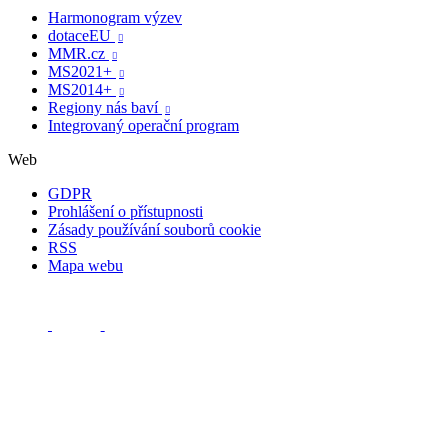
Harmonogram výzev
dotaceEU

MMR.cz

MS2021+

MS2014+

Regiony nás baví

Integrovaný operační program
Web
GDPR
Prohlášení o přístupnosti
Zásady používání souborů cookie
RSS
Mapa webu