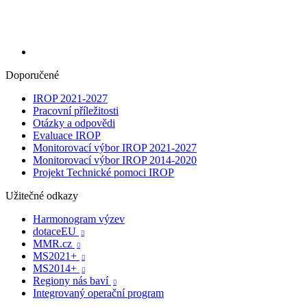
Doporučené
IROP 2021-2027
Pracovní příležitosti
Otázky a odpovědi
Evaluace IROP
Monitorovací výbor IROP 2021-2027
Monitorovací výbor IROP 2014-2020
Projekt Technické pomoci IROP
Užitečné odkazy
Harmonogram výzev
dotaceEU

MMR.cz

MS2021+

MS2014+

Regiony nás baví

Integrovaný operační program