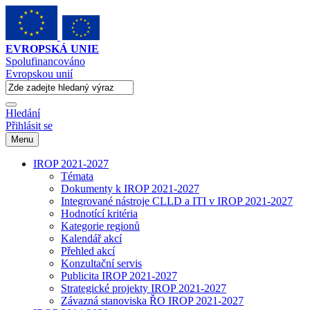
EVROPSKÁ UNIE
Spolufinancováno
Evropskou unií
Hledání
Přihlásit se
Menu
IROP 2021-2027
Témata
Dokumenty k IROP 2021-2027
Integrované nástroje CLLD a ITI v IROP 2021-2027
Hodnotící kritéria
Kategorie regionů
Kalendář akcí
Přehled akcí
Konzultační servis
Publicita IROP 2021-2027
Strategické projekty IROP 2021-2027
Závazná stanoviska ŘO IROP 2021-2027