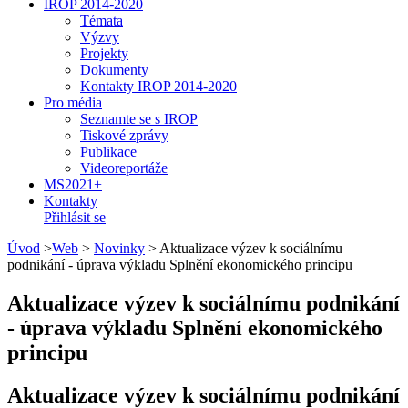
IROP 2014-2020
Témata
Výzvy
Projekty
Dokumenty
Kontakty IROP 2014-2020
Pro média
Seznamte se s IROP
Tiskové zprávy
Publikace
Videoreportáže
MS2021+
Kontakty
Přihlásit se
Úvod
>
Web
>
Novinky
>
Aktualizace výzev k sociálnímu
podnikání - úprava výkladu Splnění ekonomického principu
Aktualizace výzev k sociálnímu podnikání
- úprava výkladu Splnění ekonomického
principu
Aktualizace výzev k sociálnímu podnikání