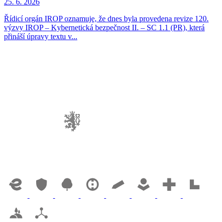
25. 6. 2026
Řídicí orgán IROP oznamuje, že dnes byla provedena revize 120.
výzvy IROP – Kybernetická bezpečnost II. – SC 1.1 (PR), která
přináší úpravy textu v...