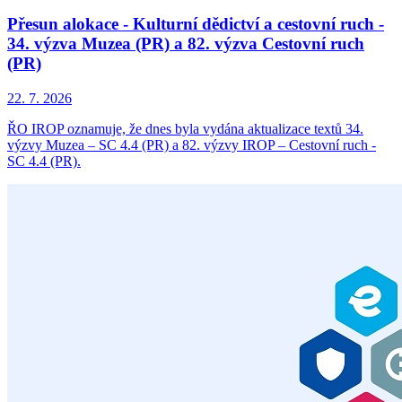
Přesun alokace - Kulturní dědictví a cestovní ruch -
34. výzva Muzea (PR) a 82. výzva Cestovní ruch
(PR)
22. 7. 2026
ŘO IROP oznamuje, že dnes byla vydána aktualizace textů 34.
výzvy Muzea – SC 4.4 (PR) a 82. výzvy IROP – Cestovní ruch -
SC 4.4 (PR).