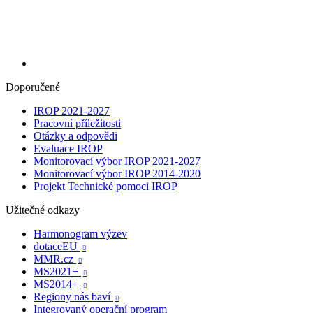
Doporučené
IROP 2021-2027
Pracovní příležitosti
Otázky a odpovědi
Evaluace IROP
Monitorovací výbor IROP 2021-2027
Monitorovací výbor IROP 2014-2020
Projekt Technické pomoci IROP
Užitečné odkazy
Harmonogram výzev
dotaceEU

MMR.cz

MS2021+

MS2014+

Regiony nás baví

Integrovaný operační program