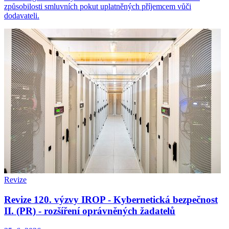
způsobilosti smluvních pokut uplatněných příjemcem vůči
dodavateli.
Revize
Revize 120. výzvy IROP - Kybernetická bezpečnost
II. (PR) - rozšíření oprávněných žadatelů