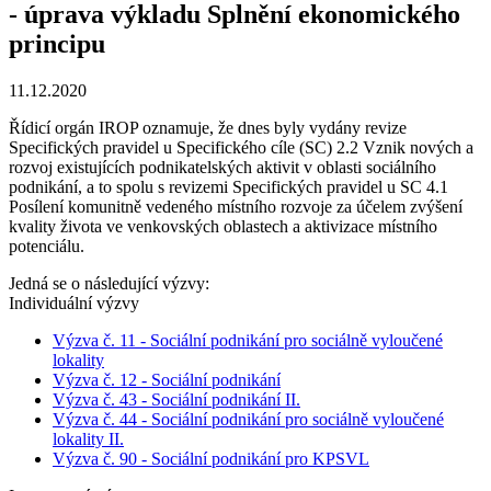
- úprava výkladu Splnění ekonomického
principu
11.12.2020
Řídicí orgán IROP oznamuje, že dnes byly vydány revize
Specifických pravidel u Specifického cíle (SC) 2.2 Vznik nových a
rozvoj existujících podnikatelských aktivit v oblasti sociálního
podnikání, a to spolu s revizemi Specifických pravidel u SC 4.1
Posílení komunitně vedeného místního rozvoje za účelem zvýšení
kvality života ve venkovských oblastech a aktivizace místního
potenciálu.
Jedná se o následující výzvy:
Individuální výzvy
Výzva č. 11 - Sociální podnikání pro sociálně vyloučené
lokality
Výzva č. 12 - Sociální podnikání
Výzva č. 43 - Sociální podnikání II.
Výzva č. 44 - Sociální podnikání pro sociálně vyloučené
lokality II.
Výzva č. 90 - Sociální podnikání pro KPSVL