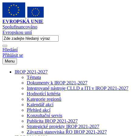
EVROPSKÁ UNIE
Spolufinancováno
Evropskou unií
Hledání
Přihlásit se
Menu
IROP 2021-2027
Témata
Dokumenty k IROP 2021-2027
Integrované nástroje CLLD a ITI v IROP 2021-2027
Hodnotící kritéria
Kategorie regionů
Kalendář akcí
Přehled akcí
Konzultační servis
Publicita IROP 2021-2027
Strategické projekty IROP 2021-2027
Závazná stanoviska ŘO IROP 2021-2027