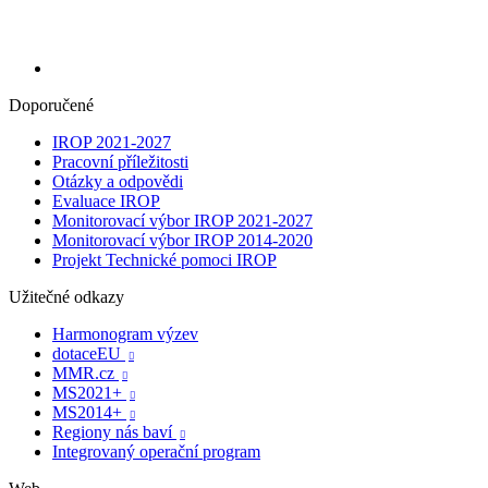
Doporučené
IROP 2021-2027
Pracovní příležitosti
Otázky a odpovědi
Evaluace IROP
Monitorovací výbor IROP 2021-2027
Monitorovací výbor IROP 2014-2020
Projekt Technické pomoci IROP
Užitečné odkazy
Harmonogram výzev
dotaceEU

MMR.cz

MS2021+

MS2014+

Regiony nás baví

Integrovaný operační program