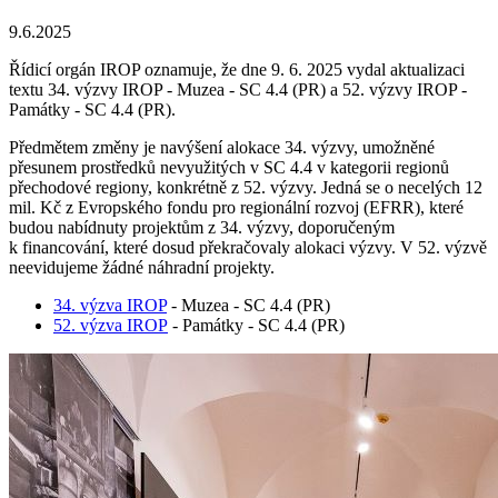
9.6.2025
Řídicí orgán IROP oznamuje, že dne 9. 6. 2025 vydal aktualizaci
textu 34. výzvy IROP - Muzea - SC 4.4 (PR) a 52. výzvy IROP -
Památky - SC 4.4 (PR).
Předmětem změny je navýšení alokace 34. výzvy, umožněné
přesunem prostředků nevyužitých v SC 4.4 v kategorii regionů
přechodové regiony, konkrétně z 52. výzvy. Jedná se o necelých 12
mil. Kč z Evropského fondu pro regionální rozvoj (EFRR), které
budou nabídnuty projektům z 34. výzvy, doporučeným
k financování, které dosud překračovaly alokaci výzvy. V 52. výzvě
neevidujeme žádné náhradní projekty.
34. výzva IROP
- Muzea - SC 4.4 (PR)
52. výzva IROP
- Památky - SC 4.4 (PR)