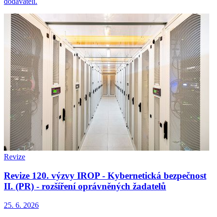
dodavateli.
Revize
Revize 120. výzvy IROP - Kybernetická bezpečnost
II. (PR) - rozšíření oprávněných žadatelů
25. 6. 2026