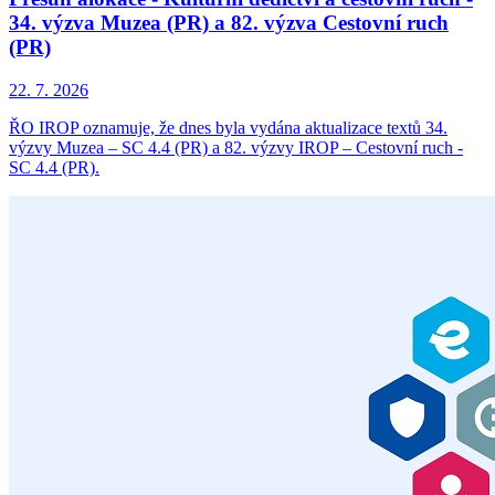
34. výzva Muzea (PR) a 82. výzva Cestovní ruch
(PR)
22. 7. 2026
ŘO IROP oznamuje, že dnes byla vydána aktualizace textů 34.
výzvy Muzea – SC 4.4 (PR) a 82. výzvy IROP – Cestovní ruch -
SC 4.4 (PR).