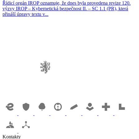
Řídicí orgán IROP oznamuje, že dnes byla provedena revize 120.
výzvy IROP – Kybernetická bezpečnost II. – SC 1.1 (PR), která
přináší úpravy textu v...
Kontakty