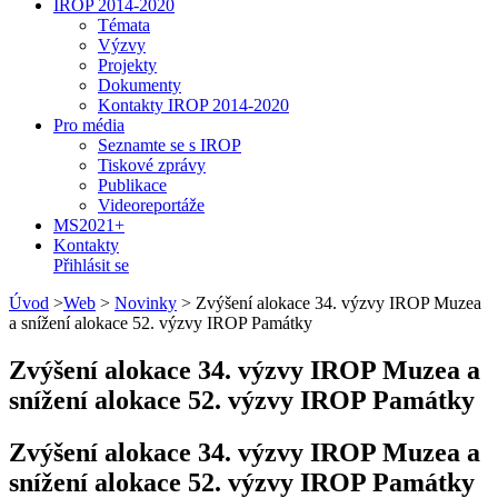
IROP 2014-2020
Témata
Výzvy
Projekty
Dokumenty
Kontakty IROP 2014-2020
Pro média
Seznamte se s IROP
Tiskové zprávy
Publikace
Videoreportáže
MS2021+
Kontakty
Přihlásit se
Úvod
>
Web
>
Novinky
>
Zvýšení alokace 34. výzvy IROP Muzea
a snížení alokace 52. výzvy IROP Památky
Zvýšení alokace 34. výzvy IROP Muzea a
snížení alokace 52. výzvy IROP Památky
Zvýšení alokace 34. výzvy IROP Muzea a
snížení alokace 52. výzvy IROP Památky