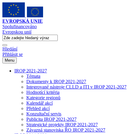
EVROPSKÁ UNIE
Spolufinancováno
Evropskou unií
Hledání
Přihlásit se
Menu
IROP 2021-2027
Témata
Dokumenty k IROP 2021-2027
Integrované nástroje CLLD a ITI v IROP 2021-2027
Hodnotící kritéria
Kategorie regionů
Kalendář akcí
Přehled akcí
Konzultační servis
Publicita IROP 2021-2027
Strategické projekty IROP 2021-2027
Závazná stanoviska ŘO IROP 2021-2027