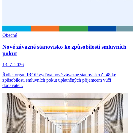
Obecné
Nové závazné stanovisko ke způsobilosti smluvních
pokut
13. 7. 2026
Řídicí orgán IROP vydává nové závazné stanovisko č. 48 ke
způsobilosti smluvních pokut uplatněných příjemcem vůči
dodavateli.