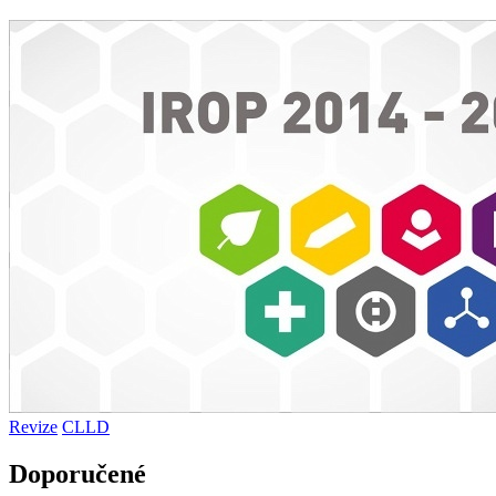
Revize
CLLD
Doporučené