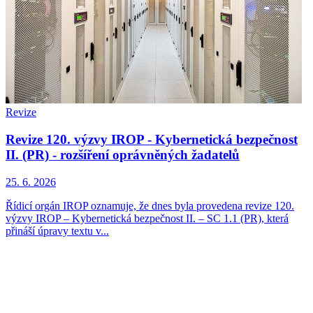
Revize
Revize 120. výzvy IROP - Kybernetická bezpečnost
II. (PR) - rozšíření oprávněných žadatelů
25. 6. 2026
Řídicí orgán IROP oznamuje, že dnes byla provedena revize 120.
výzvy IROP – Kybernetická bezpečnost II. – SC 1.1 (PR), která
přináší úpravy textu v...