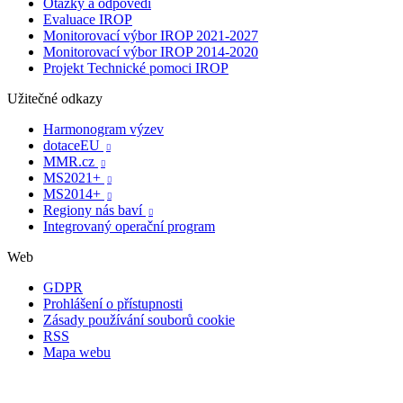
Otázky a odpovědi
Evaluace IROP
Monitorovací výbor IROP 2021-2027
Monitorovací výbor IROP 2014-2020
Projekt Technické pomoci IROP
Užitečné odkazy
Harmonogram výzev
dotaceEU

MMR.cz

MS2021+

MS2014+

Regiony nás baví

Integrovaný operační program
Web
GDPR
Prohlášení o přístupnosti
Zásady používání souborů cookie
RSS
Mapa webu