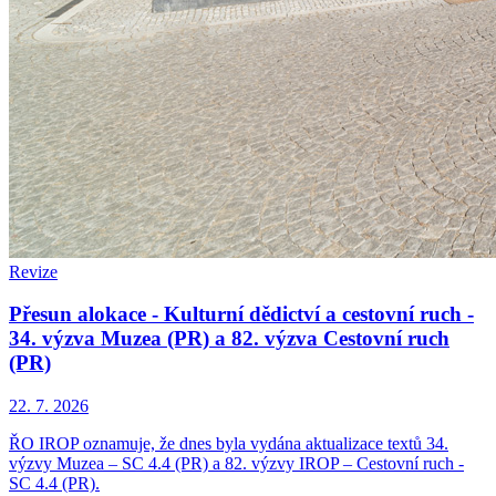
Revize
Přesun alokace - Kulturní dědictví a cestovní ruch -
34. výzva Muzea (PR) a 82. výzva Cestovní ruch
(PR)
22. 7. 2026
ŘO IROP oznamuje, že dnes byla vydána aktualizace textů 34.
výzvy Muzea – SC 4.4 (PR) a 82. výzvy IROP – Cestovní ruch -
SC 4.4 (PR).