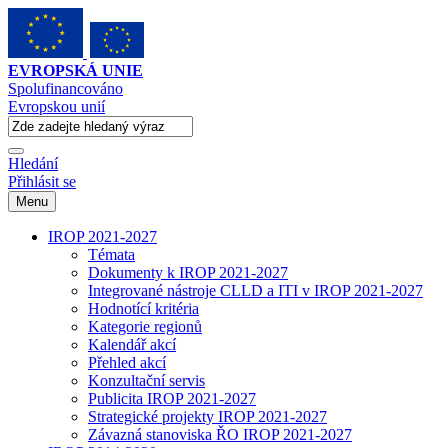
EVROPSKÁ UNIE
Spolufinancováno
Evropskou unií
Hledání
Přihlásit se
Menu
IROP 2021-2027
Témata
Dokumenty k IROP 2021-2027
Integrované nástroje CLLD a ITI v IROP 2021-2027
Hodnotící kritéria
Kategorie regionů
Kalendář akcí
Přehled akcí
Konzultační servis
Publicita IROP 2021-2027
Strategické projekty IROP 2021-2027
Závazná stanoviska ŘO IROP 2021-2027