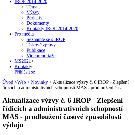
IROP 2014-2020
Témata
Výzvy
Projekty
Dokumenty
Kontakty IROP 2014-2020
Pro média
Seznamte se s IROP
Tiskové zprávy
Publikace
Videoreportáže
MS2021+
Kontakty
Přihlásit se
Úvod
>
Web
>
Novinky
>
Aktualizace výzvy č. 6 IROP - Zlepšení
řídicích a administrativních schopností MAS - prodloužení čas
Aktualizace výzvy č. 6 IROP - Zlepšení
řídicích a administrativních schopností
MAS - prodloužení časové způsobilosti
výdajů