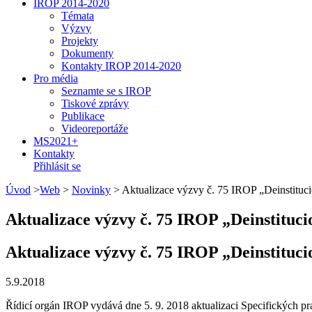
IROP 2014-2020
Témata
Výzvy
Projekty
Dokumenty
Kontakty IROP 2014-2020
Pro média
Seznamte se s IROP
Tiskové zprávy
Publikace
Videoreportáže
MS2021+
Kontakty
Přihlásit se
Úvod
>
Web
>
Novinky
>
Aktualizace výzvy č. 75 IROP „Deinstitucio
Aktualizace výzvy č. 75 IROP „Deinstitucio
Aktualizace výzvy č. 75 IROP „Deinstitucio
5.9.2018
Řídicí orgán IROP vydává dne 5. 9. 2018 aktualizaci Specifických pra