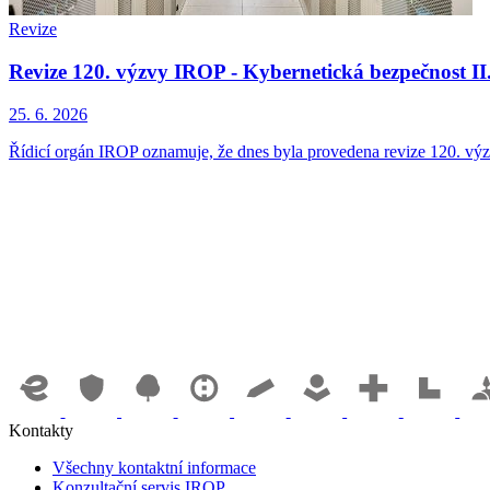
Revize
Revize 120. výzvy IROP - Kybernetická bezpečnost II.
25. 6. 2026
Řídicí orgán IROP oznamuje, že dnes byla provedena revize 120. výzv
Kontakty
Všechny kontaktní informace
Konzultační servis IROP