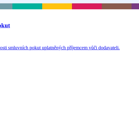
okut
osti smluvních pokut uplatněných příjemcem vůči dodavateli.