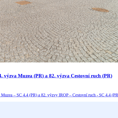
 34. výzva Muzea (PR) a 82. výzva Cestovní ruch (PR)
 Muzea – SC 4.4 (PR) a 82. výzvy IROP – Cestovní ruch - SC 4.4 (PR