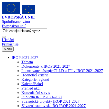
EVROPSKÁ UNIE
Spolufinancováno
Evropskou unií
Hledání
Přihlásit se
Menu
IROP 2021-2027
Témata
Dokumenty k IROP 2021-2027
Integrované nástroje CLLD a ITI v IROP 2021-2027
Hodnotící kritéria
Kategorie regionů
Kalendář akcí
Přehled akcí
Konzultační servis
Publicita IROP 2021-2027
Strategické projekty IROP 2021-2027
Závazná stanoviska ŘO IROP 2021-2027