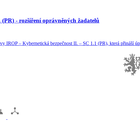
 (PR) - rozšíření oprávněných žadatelů
y IROP – Kybernetická bezpečnost II. – SC 1.1 (PR), která přináší úpr