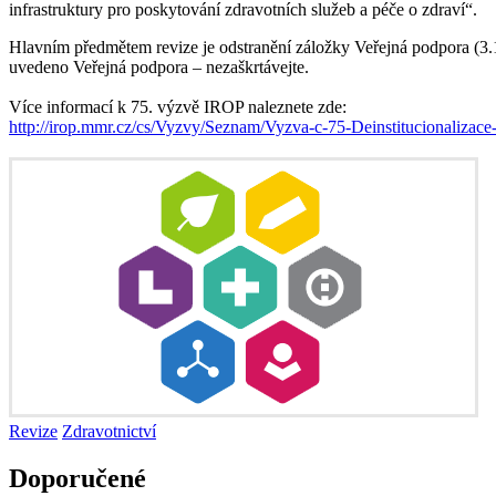
infrastruktury pro poskytování zdravotních služeb a péče o zdraví“.
Hlavním předmětem revize je odstranění záložky Veřejná podpora (3.1
uvedeno Veřejná podpora – nezaškrtávejte.
Více informací k 75. výzvě IROP naleznete zde:
http://irop.mmr.cz/cs/Vyzvy/Seznam/Vyzva-c-75-Deinstitucionalizace-
Revize
Zdravotnictví
Doporučené