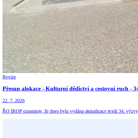
Revize
Přesun alokace - Kulturní dědictví a cestovní ruch -
22. 7. 2026
ŘO IROP oznamuje, že dnes byla vydána aktualizace textů 34. výzvy