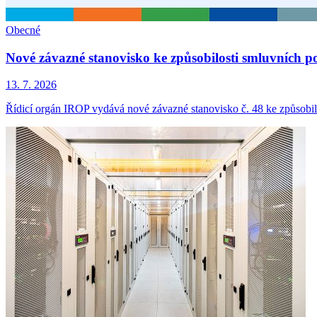
Obecné
Nové závazné stanovisko ke způsobilosti smluvních p
13. 7. 2026
Řídicí orgán IROP vydává nové závazné stanovisko č. 48 ke způsobil