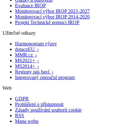
Evaluace IROP
Monitorovací výbor IROP 2021-2027
Monitorovací výbor IROP 2014-2020
Projekt Technické pomoci IROP
Užitečné odkazy
Harmonogram výzev
dotaceEU

MMR.cz

MS2021+

MS2014+

Regiony nás baví

Integrovaný operační program
Web
GDPR
Prohlášení o přístupnosti
Zásady používání souborů cookie
RSS
Mapa webu