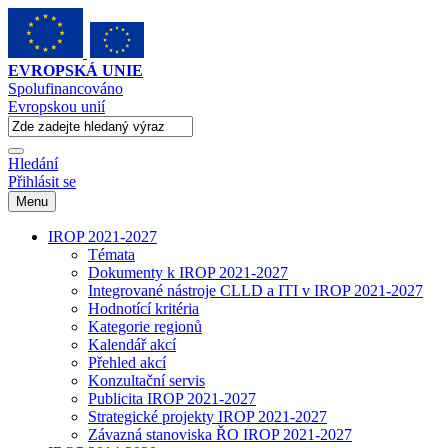
EVROPSKÁ UNIE
Spolufinancováno
Evropskou unií
Hledání
Přihlásit se
Menu
IROP 2021-2027
Témata
Dokumenty k IROP 2021-2027
Integrované nástroje CLLD a ITI v IROP 2021-2027
Hodnotící kritéria
Kategorie regionů
Kalendář akcí
Přehled akcí
Konzultační servis
Publicita IROP 2021-2027
Strategické projekty IROP 2021-2027
Závazná stanoviska ŘO IROP 2021-2027