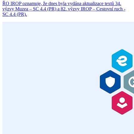
ŘO IROP oznamuje, že dnes byla vydána aktualizace textů 34.
výzvy Muzea – SC 4.4 (PR) a 82. výzvy IROP – Cestovní ruch -
SC 4.4 (PR).