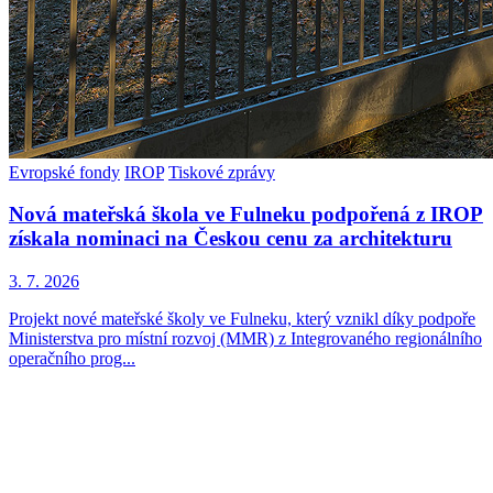
Evropské fondy
IROP
Tiskové zprávy
Nová mateřská škola ve Fulneku podpořená z IROP
získala nominaci na Českou cenu za architekturu
3. 7. 2026
Projekt nové mateřské školy ve Fulneku, který vznikl díky podpoře
Ministerstva pro místní rozvoj (MMR) z Integrovaného regionálního
operačního prog...