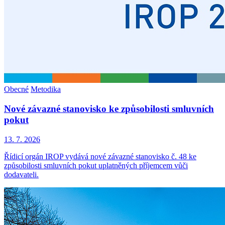
Obecné
Metodika
Nové závazné stanovisko ke způsobilosti smluvních
pokut
13. 7. 2026
Řídicí orgán IROP vydává nové závazné stanovisko č. 48 ke
způsobilosti smluvních pokut uplatněných příjemcem vůči
dodavateli.