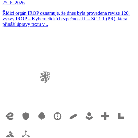
25. 6. 2026
Řídicí orgán IROP oznamuje, že dnes byla provedena revize 120.
výzvy IROP – Kybernetická bezpečnost II. – SC 1.1 (PR), která
přináší úpravy textu v...