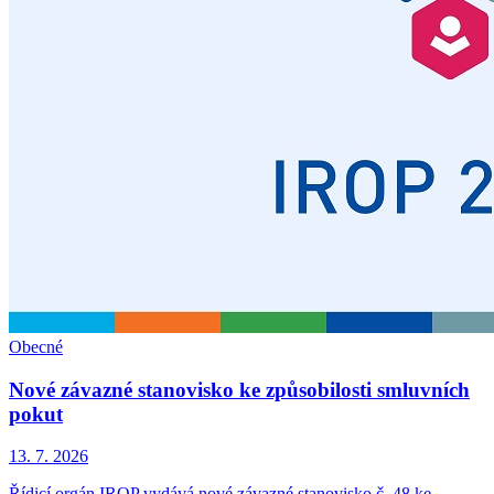
Obecné
Nové závazné stanovisko ke způsobilosti smluvních
pokut
13. 7. 2026
Řídicí orgán IROP vydává nové závazné stanovisko č. 48 ke