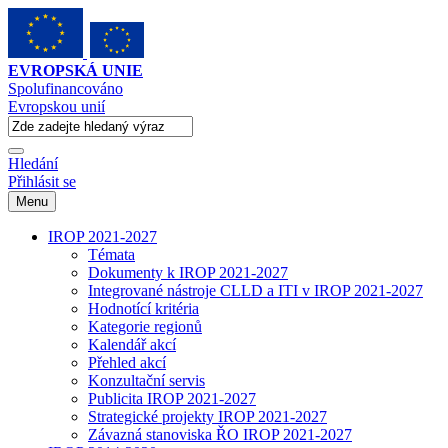
EVROPSKÁ UNIE
Spolufinancováno
Evropskou unií
Hledání
Přihlásit se
Menu
IROP 2021-2027
Témata
Dokumenty k IROP 2021-2027
Integrované nástroje CLLD a ITI v IROP 2021-2027
Hodnotící kritéria
Kategorie regionů
Kalendář akcí
Přehled akcí
Konzultační servis
Publicita IROP 2021-2027
Strategické projekty IROP 2021-2027
Závazná stanoviska ŘO IROP 2021-2027