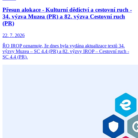
Přesun alokace - Kulturní dědictví a cestovní ruch -
34. výzva Muzea (PR) a 82. výzva Cestovní ruch
(PR)
22. 7. 2026
ŘO IROP oznamuje, že dnes byla vydána aktualizace textů 34.
výzvy Muzea – SC 4.4 (PR) a 82. výzvy IROP – Cestovní ruch -
SC 4.4 (PR).