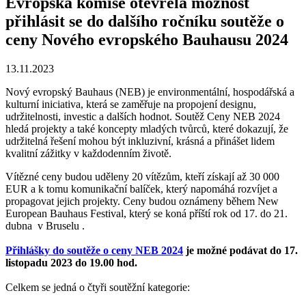
Evropská komise otevřela možnost
přihlásit se do dalšího ročníku soutěže o
ceny Nového evropského Bauhausu 2024
13.11.2023
Nový evropský Bauhaus (NEB) je environmentální, hospodářská a
kulturní iniciativa, která se zaměřuje na propojení designu,
udržitelnosti, investic a dalších hodnot. Soutěž Ceny NEB 2024
hledá projekty a také koncepty mladých tvůrců, které dokazují, že
udržitelná řešení mohou být inkluzivní, krásná a přinášet lidem
kvalitní zážitky v každodenním životě.
Vítězné ceny budou uděleny 20 vítězům, kteří získají až 30 000
EUR a k tomu komunikační balíček, který napomáhá rozvíjet a
propagovat jejich projekty. Ceny budou oznámeny během New
European Bauhaus Festival, který se koná příští rok od 17. do 21.
dubna v Bruselu .
Přihlášky do soutěže o ceny NEB 2024
je možné podávat do 17.
listopadu 2023 do 19.00 hod.
Celkem se jedná o čtyři soutěžní kategorie: