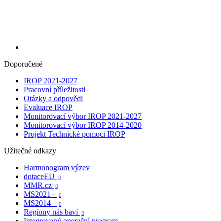
Doporučené
IROP 2021-2027
Pracovní příležitosti
Otázky a odpovědi
Evaluace IROP
Monitorovací výbor IROP 2021-2027
Monitorovací výbor IROP 2014-2020
Projekt Technické pomoci IROP
Užitečné odkazy
Harmonogram výzev
dotaceEU

MMR.cz

MS2021+

MS2014+

Regiony nás baví

Integrovaný operační program