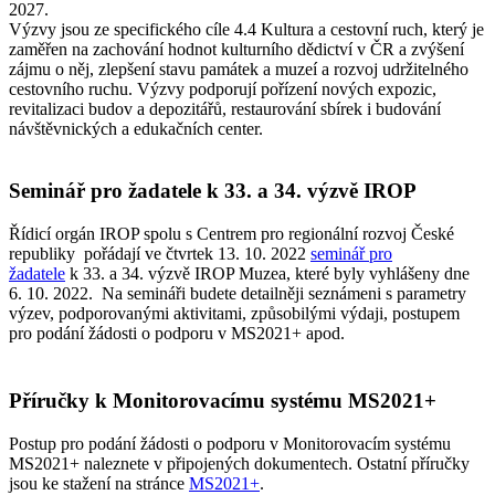
2027.
Výzvy jsou ze specifického cíle 4.4 Kultura a cestovní ruch, který je
zaměřen na zachování hodnot kulturního dědictví v ČR a zvýšení
zájmu o něj, zlepšení stavu památek a muzeí a rozvoj udržitelného
cestovního ruchu. Výzvy podporují pořízení nových expozic,
revitalizaci budov a depozitářů, restaurování sbírek i budování
návštěvnických a edukačních center.
Seminář pro žadatele k 33. a 34. výzvě IROP
Řídicí orgán IROP spolu s Centrem pro regionální rozvoj České
republiky pořádají ve čtvrtek 13. 10. 2022
seminář pro
žadatele
k 33. a 34. výzvě IROP Muzea, které byly vyhlášeny dne
6. 10. 2022. Na semináři budete detailněji seznámeni s parametry
výzev, podporovanými aktivitami, způsobilými výdaji, postupem
pro podání žádosti o podporu v MS2021+ apod.
Příručky k Monitorovacímu systému MS2021+
Postup pro podání žádosti o podporu v Monitorovacím systému
MS2021+ naleznete v připojených dokumentech. Ostatní příručky
jsou ke stažení na stránce
MS2021+
.