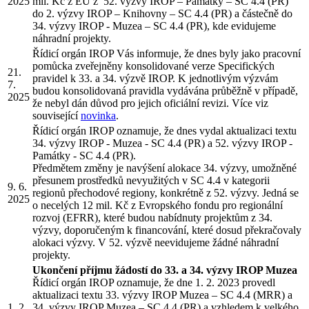
2025
mil. Kč z EU z 52. výzvy IROP – Památky – SC 4.4 (PR)
do 2. výzvy IROP – Knihovny – SC 4.4 (PR) a částečně do
34. výzvy IROP - Muzea – SC 4.4 (PR), kde evidujeme
náhradní projekty.
Řídicí orgán IROP Vás informuje, že dnes byly jako pracovní
pomůcka zveřejněny konsolidované verze Specifických
21.
pravidel k 33. a 34. výzvě IROP. K jednotlivým výzvám
7.
budou konsolidovaná pravidla vydávána průběžně v případě,
2025
že nebyl dán důvod pro jejich oficiální revizi. Více viz
související
novinka
.
Řídicí orgán IROP oznamuje, že dnes vydal aktualizaci textu
34. výzvy IROP - Muzea - SC 4.4 (PR) a 52. výzvy IROP -
Památky - SC 4.4 (PR).
Předmětem změny je navýšení alokace 34. výzvy, umožněné
přesunem prostředků nevyužitých v SC 4.4 v kategorii
9. 6.
regionů přechodové regiony, konkrétně z 52. výzvy. Jedná se
2025
o necelých 12 mil. Kč z Evropského fondu pro regionální
rozvoj (EFRR), které budou nabídnuty projektům z 34.
výzvy, doporučeným k financování, které dosud překračovaly
alokaci výzvy. V 52. výzvě neevidujeme žádné náhradní
projekty.
Ukončení příjmu žádostí do 33. a 34. výzvy IROP Muzea
Řídicí orgán IROP oznamuje, že dne 1. 2. 2023 provedl
aktualizaci textu 33. výzvy IROP Muzea – SC 4.4 (MRR) a
1. 2.
34. výzvy IROP Muzea – SC 4.4 (PR) a vzhledem k velkého