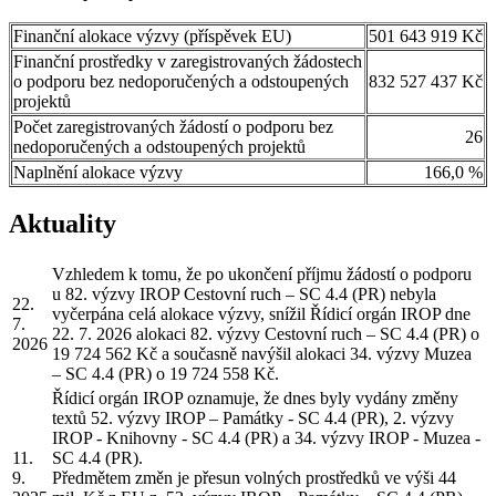
Finanční alokace výzvy (příspěvek EU)
501 643 919 Kč
Finanční prostředky v zaregistrovaných žádostech
o podporu bez nedoporučených a odstoupených
832 527 437 Kč
projektů
Počet zaregistrovaných žádostí o podporu bez
26
nedoporučených a odstoupených projektů
Naplnění alokace výzvy
166,0 %
Aktuality
Vzhledem k tomu, že po ukončení příjmu žádostí o podporu
u 82. výzvy IROP Cestovní ruch – SC 4.4 (PR) nebyla
22.
vyčerpána celá alokace výzvy, snížil Řídicí orgán IROP dne
7.
22. 7. 2026 alokaci 82. výzvy Cestovní ruch – SC 4.4 (PR) o
2026
19 724 562 Kč a současně navýšil alokaci 34. výzvy Muzea
– SC 4.4 (PR) o 19 724 558 Kč.
Řídicí orgán IROP oznamuje, že dnes byly vydány změny
textů 52. výzvy IROP – Památky - SC 4.4 (PR), 2. výzvy
IROP - Knihovny - SC 4.4 (PR) a 34. výzvy IROP - Muzea -
11.
SC 4.4 (PR).
9.
Předmětem změn je přesun volných prostředků ve výši 44