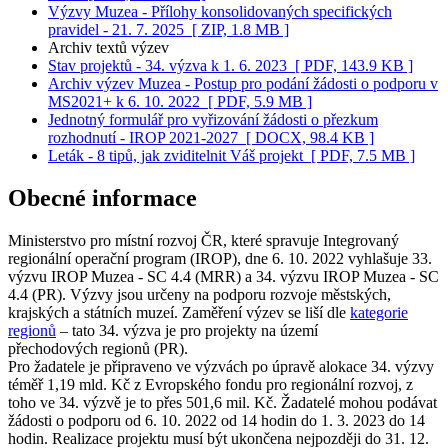
Výzvy Muzea - Přílohy konsolidovaných specifických
pravidel - 21. 7. 2025
[ ZIP, 1.8 MB ]
Archiv textů výzev
Stav projektů - 34. výzva k 1. 6. 2023
[ PDF, 143.9 KB ]
Archiv výzev Muzea - Postup pro podání žádosti o podporu v
MS2021+ k 6. 10. 2022
[ PDF, 5.9 MB ]
Jednotný formulář pro vyřizování žádosti o přezkum
rozhodnutí - IROP 2021-2027
[ DOCX, 98.4 KB ]
Leták - 8 tipů, jak zviditelnit Váš projekt
[ PDF, 7.5 MB ]
Obecné informace
Ministerstvo pro místní rozvoj ČR, které spravuje Integrovaný
regionální operační program (IROP), dne 6. 10. 2022 vyhlašuje 33.
výzvu IROP Muzea - SC 4.4 (MRR) a 34. výzvu IROP Muzea - SC
4.4 (PR). Výzvy jsou určeny na podporu rozvoje městských,
krajských a státních muzeí. Zaměření výzev se liší dle
kategorie
regionů
– tato 34. výzva je pro projekty na území
přechodových regionů (PR).
Pro žadatele je připraveno ve výzvách po úpravě alokace 34. výzvy
téměř 1,19 mld. Kč z Evropského fondu pro regionální rozvoj, z
toho ve 34. výzvě je to přes 501,6 mil. Kč. Žadatelé mohou podávat
žádosti o podporu od 6. 10. 2022 od 14 hodin do 1. 3. 2023 do 14
hodin. Realizace projektu musí být ukončena nejpozději do 31. 12.