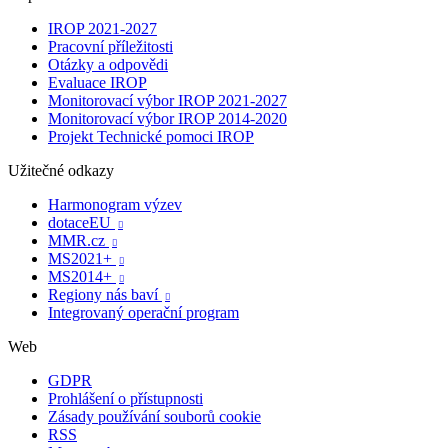
IROP 2021-2027
Pracovní příležitosti
Otázky a odpovědi
Evaluace IROP
Monitorovací výbor IROP 2021-2027
Monitorovací výbor IROP 2014-2020
Projekt Technické pomoci IROP
Užitečné odkazy
Harmonogram výzev
dotaceEU

MMR.cz

MS2021+

MS2014+

Regiony nás baví

Integrovaný operační program
Web
GDPR
Prohlášení o přístupnosti
Zásady používání souborů cookie
RSS