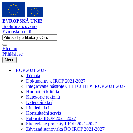
EVROPSKÁ UNIE
Spolufinancováno
Evropskou unií
Hledání
Přihlásit se
Menu
IROP 2021-2027
Témata
Dokumenty k IROP 2021-2027
Integrované nástroje CLLD a ITI v IROP 2021-2027
Hodnotící kritéria
Kategorie regionů
Kalendář akcí
Přehled akcí
Konzultační servis
Publicita IROP 2021-2027
Strategické projekty IROP 2021-2027
Závazná stanoviska ŘO IROP 2021-2027