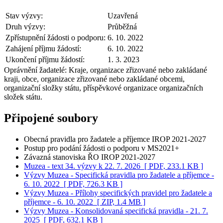
Stav výzvy:
Uzavřená
Druh výzvy:
Průběžná
Zpřístupnění žádosti o podporu:
6. 10. 2022
Zahájení příjmu žádostí:
6. 10. 2022
Ukončení příjmu žádostí:
1. 3. 2023
Oprávnění žadatelé:
Kraje, organizace zřizované nebo zakládané
kraji, obce, organizace zřizované nebo zakládané obcemi,
organizační složky státu, příspěvkové organizace organizačních
složek státu.
Připojené soubory
Obecná pravidla pro žadatele a příjemce IROP 2021-2027
Postup pro podání žádosti o podporu v MS2021+
Závazná stanoviska ŘO IROP 2021-2027
Muzea - text 34. výzvy k 22. 7. 2026
[ PDF, 233.1 KB ]
Výzvy Muzea - Specifická pravidla pro žadatele a příjemce -
6. 10. 2022
[ PDF, 726.3 KB ]
Výzvy Muzea - Přílohy specifických pravidel pro žadatele a
příjemce - 6. 10. 2022
[ ZIP, 1.4 MB ]
Výzvy Muzea - Konsolidovaná specifická pravidla - 21. 7.
2025
[ PDF, 632.1 KB ]