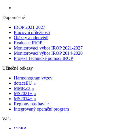
Doporučené
IROP 2021-2027
Pracovní příležitosti
Otázky a odpovědi
Evaluace IROP
Monitorovací výbor IROP 2021-2027
Monitorovací výbor IROP 2014-2020
Projekt Technické pomoci IROP
Užitečné odkazy
Harmonogram výzev
dotaceEU

MMR.cz

MS2021+

MS2014+

Regiony nás baví

Integrovaný operační program
Web
GDPR