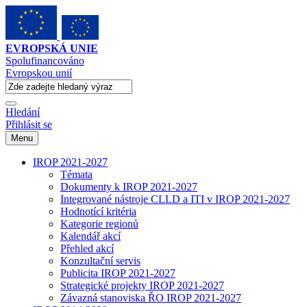
EVROPSKÁ UNIE
Spolufinancováno
Evropskou unií
Hledání
Přihlásit se
Menu
IROP 2021-2027
Témata
Dokumenty k IROP 2021-2027
Integrované nástroje CLLD a ITI v IROP 2021-2027
Hodnotící kritéria
Kategorie regionů
Kalendář akcí
Přehled akcí
Konzultační servis
Publicita IROP 2021-2027
Strategické projekty IROP 2021-2027
Závazná stanoviska ŘO IROP 2021-2027