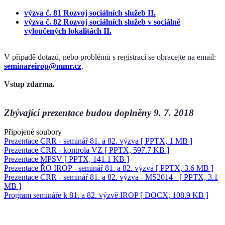
výzva č. 81 Rozvoj sociálních služeb II.
výzva č. 82 Rozvoj sociálních služeb v sociálně
vyloučených lokalitách II.
V případě dotazů, nebo problémů s registrací se obracejte na email:
seminareirop@mmr.cz
.
Vstup zdarma.
Zbývající prezentace budou doplněny 9. 7. 2018
Připojené soubory
Prezentace CRR - seminář 81. a 82. výzva
[ PPTX, 1 MB ]
Prezentace CRR - kontrola VZ
[ PPTX, 597.7 KB ]
Prezentace MPSV
[ PPTX, 141.1 KB ]
Prezentace ŘO IROP - seminář 81. a 82. výzva
[ PPTX, 3.6 MB ]
Prezentace CRR - seminář 81. a 82. výzva - MS2014+
[ PPTX, 3.1
MB ]
Program semináře k 81. a 82. výzvě IROP
[ DOCX, 108.9 KB ]