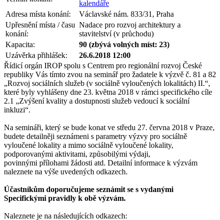
kalendáře
Adresa místa konání:
Václavské nám. 833/31, Praha
Upřesnění místa / času
Nadace pro rozvoj architektury a
konání:
stavitelství (v průchodu)
Kapacita:
90 (zbývá volných míst: 23)
Uzávěrka přihlášek:
26.6.2018 12:00
Řídicí orgán IROP spolu s Centrem pro regionální rozvoj České
republiky Vás tímto zvou na seminář pro žadatele k výzvě č. 81 a 82
„Rozvoj sociálních služeb (v sociálně vyloučených lokalitách) II.“,
které byly vyhlášeny dne 23. května 2018 v rámci specifického cíle
2.1 „Zvýšení kvality a dostupnosti služeb vedoucí k sociální
inkluzi“.
Na semináři, který se bude konat ve středu 27. června 2018 v Praze,
budete detailněji seznámeni s parametry výzvy pro sociálně
vyloučené lokality a mimo sociálně vyloučené lokality,
podporovanými aktivitami, způsobilými výdaji,
povinnými přílohami žádosti atd. Detailní informace k výzvám
naleznete na výše uvedených odkazech.
Účastníkům doporučujeme seznámit se s vydanými
Specifickými pravidly k obě výzvám.
Naleznete je na následujících odkazech: