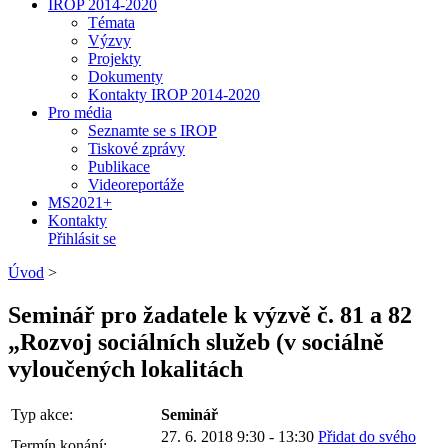
IROP 2014-2020
Témata
Výzvy
Projekty
Dokumenty
Kontakty IROP 2014-2020
Pro média
Seznamte se s IROP
Tiskové zprávy
Publikace
Videoreportáže
MS2021+
Kontakty
Přihlásit se
Úvod
>
Seminář pro žadatele k výzvě č. 81 a 82
„Rozvoj sociálních služeb (v sociálně
vyloučených lokalitách
Typ akce:
Seminář
27. 6. 2018 9:30 - 13:30
Přidat do svého
Termín konání: