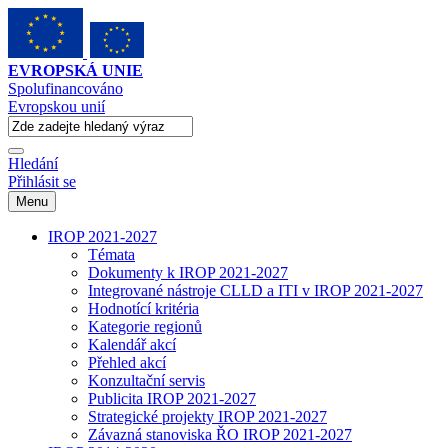
EVROPSKÁ UNIE
Spolufinancováno
Evropskou unií
Hledání
Přihlásit se
Menu
IROP 2021-2027
Témata
Dokumenty k IROP 2021-2027
Integrované nástroje CLLD a ITI v IROP 2021-2027
Hodnotící kritéria
Kategorie regionů
Kalendář akcí
Přehled akcí
Konzultační servis
Publicita IROP 2021-2027
Strategické projekty IROP 2021-2027
Závazná stanoviska ŘO IROP 2021-2027