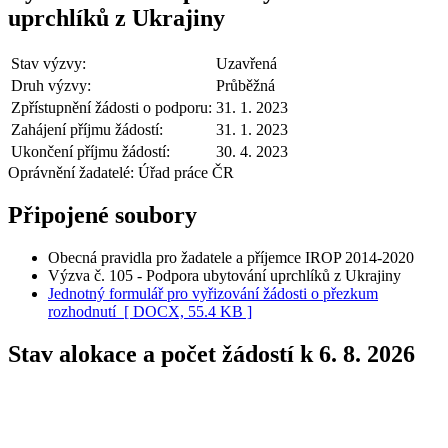
uprchlíků z Ukrajiny
Stav výzvy:
Uzavřená
Druh výzvy:
Průběžná
Zpřístupnění žádosti o podporu:
31. 1. 2023
Zahájení příjmu žádostí:
31. 1. 2023
Ukončení příjmu žádostí:
30. 4. 2023
Oprávnění žadatelé:
Úřad práce ČR
Připojené soubory
Obecná pravidla pro žadatele a příjemce IROP 2014-2020
Výzva č. 105 - Podpora ubytování uprchlíků z Ukrajiny
Jednotný formulář pro vyřizování žádosti o přezkum
rozhodnutí
[ DOCX, 55.4 KB ]
Stav alokace a počet žádostí k 6. 8. 2026