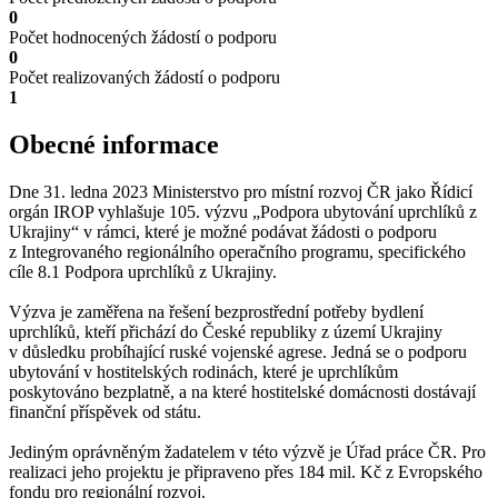
0
Počet hodnocených žádostí o podporu
0
Počet realizovaných žádostí o podporu
1
Obecné informace
Dne 31. ledna 2023 Ministerstvo pro místní rozvoj ČR jako Řídicí
orgán IROP vyhlašuje 105. výzvu „Podpora ubytování uprchlíků z
Ukrajiny“ v rámci, které je možné podávat žádosti o podporu
z Integrovaného regionálního operačního programu, specifického
cíle 8.1 Podpora uprchlíků z Ukrajiny.
Výzva je zaměřena na řešení bezprostřední potřeby bydlení
uprchlíků, kteří přichází do České republiky z území Ukrajiny
v důsledku probíhající ruské vojenské agrese. Jedná se o podporu
ubytování v hostitelských rodinách, které je uprchlíkům
poskytováno bezplatně, a na které hostitelské domácnosti dostávají
finanční příspěvek od státu.
Jediným oprávněným žadatelem v této výzvě je Úřad práce ČR. Pro
realizaci jeho projektu je připraveno přes 184 mil. Kč z Evropského
fondu pro regionální rozvoj.