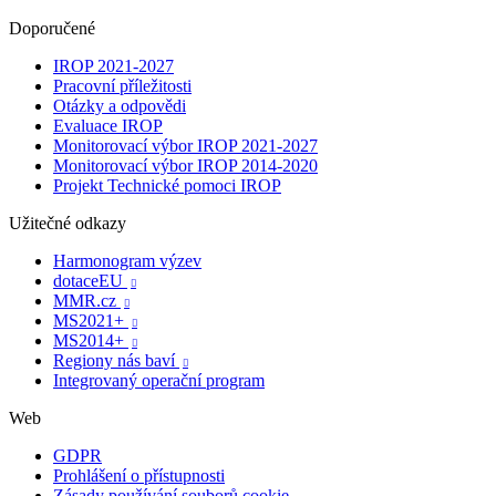
Doporučené
IROP 2021-2027
Pracovní příležitosti
Otázky a odpovědi
Evaluace IROP
Monitorovací výbor IROP 2021-2027
Monitorovací výbor IROP 2014-2020
Projekt Technické pomoci IROP
Užitečné odkazy
Harmonogram výzev
dotaceEU

MMR.cz

MS2021+

MS2014+

Regiony nás baví

Integrovaný operační program
Web
GDPR
Prohlášení o přístupnosti
Zásady používání souborů cookie