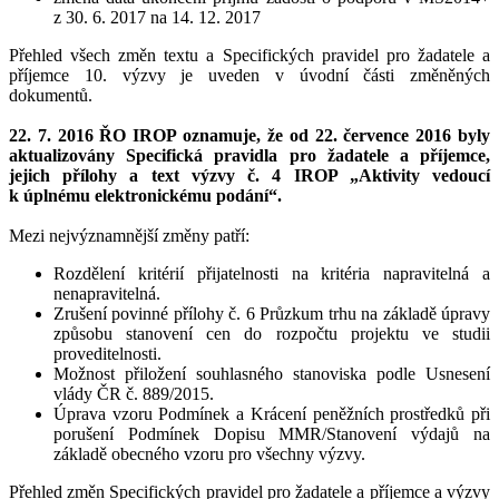
z 30. 6. 2017 na 14. 12. 2017
Přehled všech změn textu a Specifických pravidel pro žadatele a
příjemce 10. výzvy je uveden v úvodní části změněných
dokumentů.
22. 7. 2016
ŘO IROP oznamuje, že od 22. července 2016 byly
aktualizovány Specifická pravidla pro žadatele a příjemce,
jejich přílohy a text výzvy č. 4 IROP „Aktivity vedoucí
k úplnému elektronickému podání“.
Mezi nejvýznamnější změny patří:
Rozdělení kritérií přijatelnosti na kritéria napravitelná a
nenapravitelná.
Zrušení povinné přílohy č. 6 Průzkum trhu na základě úpravy
způsobu stanovení cen do rozpočtu projektu ve studii
proveditelnosti.
Možnost přiložení souhlasného stanoviska podle Usnesení
vlády ČR č. 889/2015.
Úprava vzoru Podmínek a Krácení peněžních prostředků při
porušení Podmínek Dopisu MMR/Stanovení výdajů na
základě obecného vzoru pro všechny výzvy.
Přehled změn Specifických pravidel pro žadatele a příjemce a výzvy