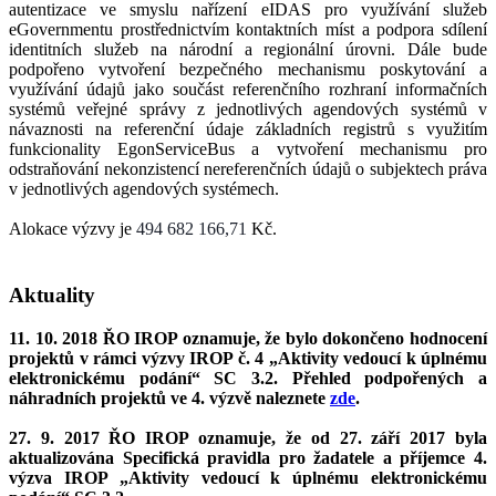
autentizace ve smyslu nařízení eIDAS pro využívání služeb
eGovernmentu prostřednictvím kontaktních míst a podpora sdílení
identitních služeb na národní a regionální úrovni. Dále bude
podpořeno vytvoření bezpečného mechanismu poskytování a
využívání údajů jako součást referenčního rozhraní informačních
systémů veřejné správy z jednotlivých agendových systémů v
návaznosti na referenční údaje základních registrů s využitím
funkcionality EgonServiceBus a vytvoření mechanismu pro
odstraňování nekonzistencí nereferenčních údajů o subjektech práva
v jednotlivých agendových systémech.
Alokace výzvy je
494 682 166,71
Kč.
Aktuality
11. 10. 2018 ŘO IROP oznamuje, že bylo dokončeno hodnocení
projektů v rámci výzvy IROP č. 4 „Aktivity vedoucí k úplnému
elektronickému podání“ SC 3.2. Přehled podpořených a
náhradních projektů ve 4. výzvě naleznete
zde
.
27. 9. 2017 ŘO IROP oznamuje, že od 27. září 2017 byla
aktualizována Specifická pravidla pro žadatele a příjemce
4.
výzva IROP „Aktivity vedoucí k úplnému elektronickému