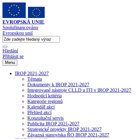
EVROPSKÁ UNIE
Spolufinancováno
Evropskou unií
Hledání
Přihlásit se
Menu
IROP 2021-2027
Témata
Dokumenty k IROP 2021-2027
Integrované nástroje CLLD a ITI v IROP 2021-2027
Hodnotící kritéria
Kategorie regionů
Kalendář akcí
Přehled akcí
Konzultační servis
Publicita IROP 2021-2027
Strategické projekty IROP 2021-2027
Závazná stanoviska ŘO IROP 2021-2027