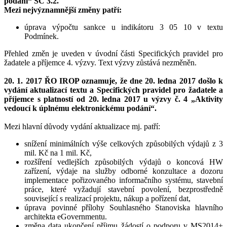
podání“ SC 3.2.
Mezi nejvýznamnější změny patří:
úprava výpočtu sankce u indikátoru 3 05 10 v textu
Podmínek.
Přehled změn je uveden v úvodní části Specifických pravidel pro
žadatele a příjemce 4. výzvy. Text výzvy zůstává nezměněn.
20. 1. 2017 ŘO IROP oznamuje, že dne 20. ledna 2017 došlo k
vydání aktualizací textu a Specifických pravidel pro žadatele a
příjemce s platností od 20. ledna 2017 u výzvy č. 4 „Aktivity
vedoucí k úplnému elektronickému podání“.
Mezi hlavní důvody vydání aktualizace mj. patří:
snížení minimálních výše celkových způsobilých výdajů z 3
mil. Kč na 1 mil. Kč,
rozšíření vedlejších způsobilých výdajů o koncová HW
zařízení, výdaje na služby odborné konzultace a dozoru
implementace pořizovaného informačního systému, stavební
práce, které vyžadují stavební povolení, bezprostředně
související s realizací projektu, nákup a pořízení dat,
úprava povinné přílohy Souhlasného Stanoviska hlavního
architekta eGovernmentu.
změna data ukončení příjmu žádostí o podporu v MS2014+