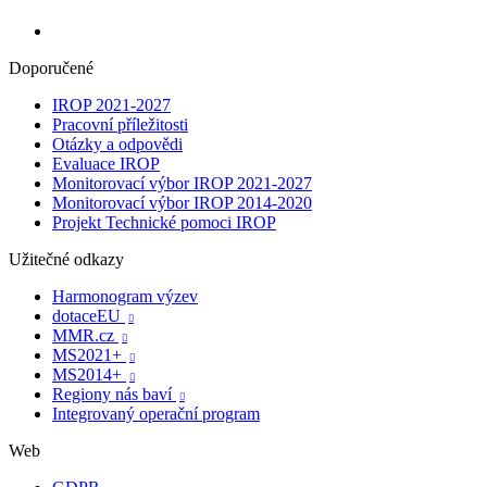
Doporučené
IROP 2021-2027
Pracovní příležitosti
Otázky a odpovědi
Evaluace IROP
Monitorovací výbor IROP 2021-2027
Monitorovací výbor IROP 2014-2020
Projekt Technické pomoci IROP
Užitečné odkazy
Harmonogram výzev
dotaceEU

MMR.cz

MS2021+

MS2014+

Regiony nás baví

Integrovaný operační program
Web