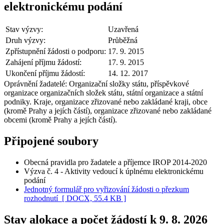
elektronickému podání
Stav výzvy:
Uzavřená
Druh výzvy:
Průběžná
Zpřístupnění žádosti o podporu:
17. 9. 2015
Zahájení příjmu žádostí:
17. 9. 2015
Ukončení příjmu žádostí:
14. 12. 2017
Oprávnění žadatelé:
Organizační složky státu, příspěvkové
organizace organizačních složek státu, státní organizace a státní
podniky. Kraje, organizace zřizované nebo zakládané kraji, obce
(kromě Prahy a jejích částí), organizace zřizované nebo zakládané
obcemi (kromě Prahy a jejích částí).
Připojené soubory
Obecná pravidla pro žadatele a příjemce IROP 2014-2020
Výzva č. 4 - Aktivity vedoucí k úplnému elektronickému
podání
Jednotný formulář pro vyřizování žádosti o přezkum
rozhodnutí
[ DOCX, 55.4 KB ]
Stav alokace a počet žádostí k 9. 8. 2026